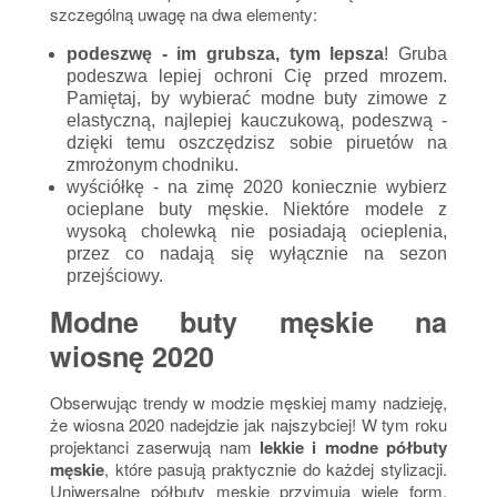
szczególną uwagę na dwa elementy:
podeszwę - im grubsza, tym lepsza
! Gruba
podeszwa lepiej ochroni Cię przed mrozem.
Pamiętaj, by wybierać modne buty zimowe z
elastyczną, najlepiej kauczukową, podeszwą -
dzięki temu oszczędzisz sobie piruetów na
zmrożonym chodniku.
wyściółkę - na zimę 2020 koniecznie wybierz
ocieplane buty męskie. Niektóre modele z
wysoką cholewką nie posiadają ocieplenia,
przez co nadają się wyłącznie na sezon
przejściowy.
Modne buty męskie na
wiosnę 2020
Obserwując trendy w modzie męskiej mamy nadzieję,
że wiosna 2020 nadejdzie jak najszybciej! W tym roku
projektanci zaserwują nam
lekkie i modne półbuty
męskie
, które pasują praktycznie do każdej stylizacji.
Uniwersalne półbuty męskie przyjmują wiele form,