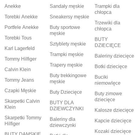
Anekke
Sandały męskie
Trampki dla
chłopca
Torebki Anekke
Sneakersy męskie
Trzewiki dla
Portfele Anekke
Buty sportowe
chłopca
męskie
Torebki Tous
BUTY
Sztyblety męskie
DZIECIĘCE
Karl Lagerfeld
Trampki męskie
Baleriny dziecięce
Tommy Hilfiger
Trapery męskie
Botki dziecięce
Calvin Klein
Buty trekkingowe
Buciki
Tommy Jeans
męskie
niemowlęce
Czapki Męskie
Buty Dziecięce
Buty zimowe
dziecięce
Skarpetki Calvin
BUTY DLA
Klein
DZIEWCZYNKI
Kalosze dziecięce
Skarpetki Tommy
Baleriny dla
Kapcie dziecięce
Hilfiger
dziewczynki
Kozaki dziecięce
BUTY DAMSKIE