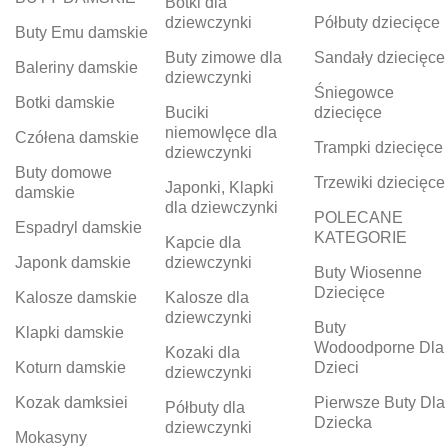
Botki dla
dziewczynki
Półbuty dziecięce
Buty Emu damskie
Buty zimowe dla
Sandały dziecięce
Baleriny damskie
dziewczynki
Śniegowce
Botki damskie
Buciki
dziecięce
niemowlęce dla
Czółena damskie
Trampki dziecięce
dziewczynki
Buty domowe
Trzewiki dziecięce
Japonki, Klapki
damskie
dla dziewczynki
POLECANE
Espadryl damskie
KATEGORIE
Kapcie dla
Japonk damskie
dziewczynki
Buty Wiosenne
Dziecięce
Kalosze damskie
Kalosze dla
dziewczynki
Buty
Klapki damskie
Wodoodporne Dla
Kozaki dla
Koturn damskie
Dzieci
dziewczynki
Kozak damksiei
Pierwsze Buty Dla
Półbuty dla
Dziecka
dziewczynki
Mokasyny