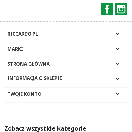
Faceboo
In
RICCARDO.PL

MARKI

STRONA GŁÓWNA

INFORMACJA O SKLEPIE

TWOJE KONTO

Zobacz wszystkie kategorie