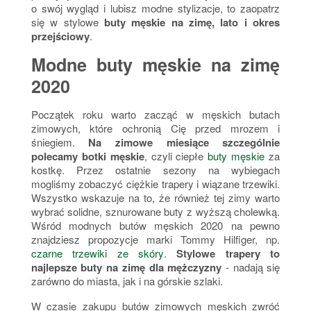
o swój wygląd i lubisz modne stylizacje, to zaopatrz
się w stylowe
buty męskie na zimę, lato i okres
przejściowy
.
Modne buty męskie na zimę
2020
Początek roku warto zacząć w męskich butach
zimowych, które ochronią Cię przed mrozem i
śniegiem.
Na zimowe miesiące szczególnie
polecamy botki męskie
, czyli ciepłe
buty męskie
za
kostkę. Przez ostatnie sezony na wybiegach
mogliśmy zobaczyć ciężkie trapery i wiązane trzewiki.
Wszystko wskazuje na to, że również tej zimy warto
wybrać solidne, sznurowane buty z wyższą cholewką.
Wśród modnych butów męskich 2020 na pewno
znajdziesz propozycje marki Tommy Hilfiger, np.
czarne trzewiki ze skóry
.
Stylowe trapery to
najlepsze buty na zimę dla mężczyzny
- nadają się
zarówno do miasta, jak i na górskie szlaki.
W czasie zakupu butów zimowych męskich zwróć