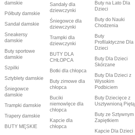
damskie
Buty na Lato Dla
Sandały dla
Dzieci
dziewczynki
Półbuty damskie
Buty do Nauki
Śniegowce dla
Sandał damskie
Chodzenia
dziewczynki
Sneakersy
Buty
Trampki dla
damskie
Profilaktyczne Dla
dziewczynki
Dzieci
Buty sportowe
BUTY DLA
damskie
Buty Dla Dzieci
CHŁOPCA
Skórzane
Szpilki
Botki dla chłopca
Buty Dla Dzieci z
Sztyblety damskie
Buty zimowe dla
Wysokim
chłopca
Podbiciem
Śniegowce
damskie
Buciki
Buty Dziecięce z
niemowlęce dla
Usztywnioną Piętą
Trampki damskie
chłopca
Buty ze Sztywnym
Trapery damskie
Kapcie dla
Zapiętkiem
BUTY MĘSKIE
chłopca
Kapcie Dla Dzieci