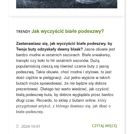
Jak wyczyścić białe podeszwy?
TRENDY
Zastanawiasz się, jak wyczyścić białe podeszwy, by
Twoje buty odzyskały dawny blask?
Jasne obuwie jest
bardzo modne w ostatnich sezonach. Białe sneakersy,
trampki czy boki to hit ostatnich sezonów. Dużą
popularnością cieszą się również czarne buty z jasną
podeszwą. Takie obuwie, choć modne i stylowe, to jest
dość ciężkie w pielęgnacji. Już jedno wyjście w takich
butach może spowodować, że nie będzie się dobrze
prezentować. Dlatego też warto wiedzieć, jak czyścić
białą podeszwę buta, by dobrze wyglądała przez bardzo
długi czas. Riccardo, to
sklep z butami online
, który
przygotował artykuł, z którego dowiesz się, jak dbać o
białe podeszwy.
CZYTAJ WIĘCEJ
2024-10-01