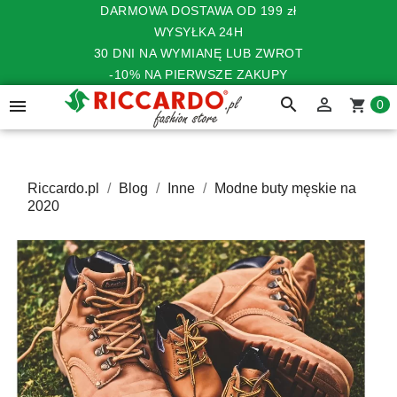
DARMOWA DOSTAWA OD 199 zł
WYSYŁKA 24H
30 DNI NA WYMIANĘ LUB ZWROT
-10% NA PIERWSZE ZAKUPY
search


shopping_cart
0
Riccardo.pl
Blog
Inne
Modne buty męskie na
2020