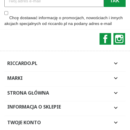
Chcę dostawać informację o promocjach, nowościach i innych
akcjach specjalnych od riccardo.pl na podany adres e-mail
Faceboo
In
RICCARDO.PL

MARKI

STRONA GŁÓWNA

INFORMACJA O SKLEPIE

TWOJE KONTO
