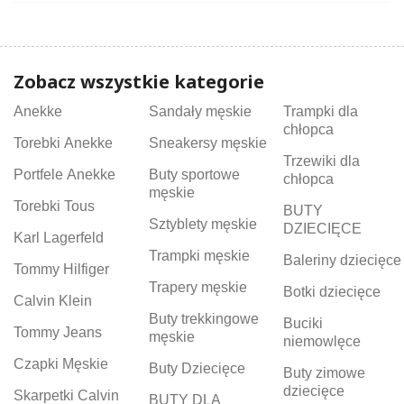
Zobacz wszystkie kategorie
Anekke
Sandały męskie
Trampki dla
chłopca
Torebki Anekke
Sneakersy męskie
Trzewiki dla
Portfele Anekke
Buty sportowe
chłopca
męskie
Torebki Tous
BUTY
Sztyblety męskie
DZIECIĘCE
Karl Lagerfeld
Trampki męskie
Baleriny dziecięce
Tommy Hilfiger
Trapery męskie
Botki dziecięce
Calvin Klein
Buty trekkingowe
Buciki
Tommy Jeans
męskie
niemowlęce
Czapki Męskie
Buty Dziecięce
Buty zimowe
dziecięce
Skarpetki Calvin
BUTY DLA