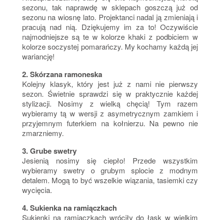
sezonu, tak naprawdę w sklepach goszczą już od
sezonu na wiosnę lato. Projektanci nadal ją zmieniają i
pracują nad nią. Dziękujemy im za to! Oczywiście
najmodniejsze są te w kolorze khaki z podbiciem w
kolorze soczystej pomarańczy. My kochamy każdą jej
wariancję!
2. Skórzana ramoneska
Kolejny klasyk, który jest już z nami nie pierwszy
sezon. Świetnie sprawdzi się w praktycznie każdej
stylizacji. Nosimy z wielką chęcią! Tym razem
wybieramy tą w wersji z asymetrycznym zamkiem i
przyjemnym futerkiem na kołnierzu. Na pewno nie
zmarzniemy.
3. Grube swetry
Jesienią nosimy się ciepło! Przede wszystkim
wybieramy swetry o grubym splocie z modnym
detalem. Mogą to być wszelkie wiązania, tasiemki czy
wycięcia.
4. Sukienka na ramiączkach
Sukienki na ramiączkach wróciły do łask w wielkim