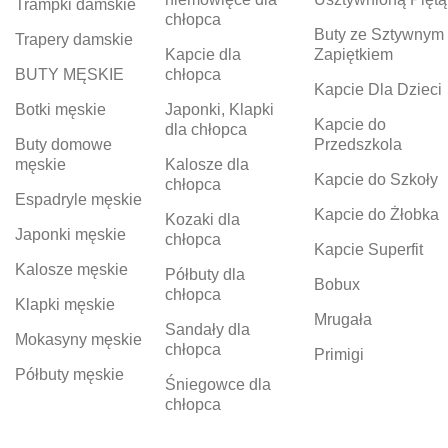
Trampki damskie
chłopca
Buty ze Sztywnym
Trapery damskie
Kapcie dla
Zapiętkiem
BUTY MĘSKIE
chłopca
Kapcie Dla Dzieci
Botki męskie
Japonki, Klapki
Kapcie do
dla chłopca
Buty domowe
Przedszkola
męskie
Kalosze dla
Kapcie do Szkoły
chłopca
Espadryle męskie
Kapcie do Żłobka
Kozaki dla
Japonki męskie
chłopca
Kapcie Superfit
Kalosze męskie
Półbuty dla
Bobux
chłopca
Klapki męskie
Mrugała
Sandały dla
Mokasyny męskie
chłopca
Primigi
Półbuty męskie
Śniegowce dla
chłopca