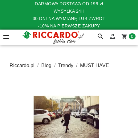
DARMOWA DOSTAWA OD 199 zł
WYSYŁKA 24H
30 DNI NA WYMIANĘ LUB ZWROT
-10% NA PIERWSZE ZAKUPY
search


shopping_cart
0
Riccardo.pl
Blog
Trendy
MUST HAVE