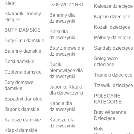
Klein
DZIEWCZYNKI
Kalosze dziecięce
Skarpetki Tommy
Baleriny dla
Kapcie dziecięce
Hilfiger
dziewczynki
Kozaki dziecięce
BUTY DAMSKIE
Botki dla
dziewczynki
Półbuty dziecięce
Buty Emu damskie
Buty zimowe dla
Sandały dziecięce
Baleriny damskie
dziewczynki
Śniegowce
Botki damskie
Buciki
dziecięce
niemowlęce dla
Czółena damskie
Trampki dziecięce
dziewczynki
Buty domowe
Trzewiki dziecięce
Japonki, Klapki
damskie
dla dziewczynki
POLECANE
Espadryl damskie
KATEGORIE
Kapcie dla
Japonk damskie
dziewczynki
Buty Wiosenne
Dziecięce
Kalosze damskie
Kalosze dla
dziewczynki
Buty
Klapki damskie