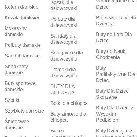
Wodoodporne Dla
Kozaki dla
Koturn damskie
Dzieci
dziewczynki
Kozak damksiei
Pierwsze Buty Dla
Półbuty dla
Dziecka
dziewczynki
Mokasyny
damskie
Buty na Lato Dla
Sandały dla
Dzieci
dziewczynki
Półbuty damskie
Buty do Nauki
Śniegowce dla
Sandał damskie
Chodzenia
dziewczynki
Sneakersy
Buty
Trampki dla
damskie
Profilaktyczne Dla
dziewczynki
Dzieci
Buty sportowe
BUTY DLA
damskie
Buty Dla Dzieci
CHŁOPCA
Skórzane
Szpilki
Botki dla chłopca
Buty Dla Dzieci z
Sztyblety damskie
Buty zimowe dla
Wysokim
chłopca
Podbiciem
Śniegowce
damskie
Buciki
Buty Dziecięce z
niemowlęce dla
Usztywnioną Piętą