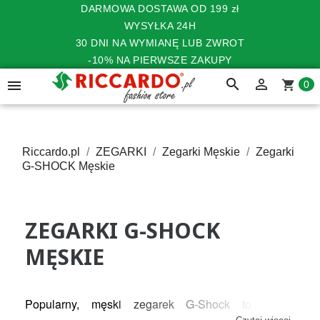
DARMOWA DOSTAWA OD 199 zł
WYSYŁKA 24H
30 DNI NA WYMIANĘ LUB ZWROT
-10% NA PIERWSZE ZAKUPY
search


shopping_cart
0
Riccardo.pl
ZEGARKI
Zegarki Męskie
Zegarki
G-SHOCK Męskie
ZEGARKI G-SHOCK
MĘSKIE
Popularny, męski zegarek G-Shock to model 
zaprojektowany przez niekwestionowanego 