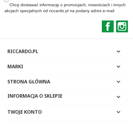
Chcę dostawać informację o promocjach, nowościach i innych
akcjach specjalnych od riccardo.pl na podany adres e-mail
Faceboo
In
RICCARDO.PL

MARKI

STRONA GŁÓWNA

INFORMACJA O SKLEPIE

TWOJE KONTO
