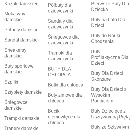
Kozak damksiei
Pierwsze Buty Dla
Półbuty dla
Dziecka
dziewczynki
Mokasyny
damskie
Buty na Lato Dla
Sandały dla
Dzieci
dziewczynki
Półbuty damskie
Buty do Nauki
Śniegowce dla
Sandał damskie
Chodzenia
dziewczynki
Sneakersy
Buty
Trampki dla
damskie
Profilaktyczne Dla
dziewczynki
Dzieci
Buty sportowe
BUTY DLA
damskie
Buty Dla Dzieci
CHŁOPCA
Skórzane
Szpilki
Botki dla chłopca
Buty Dla Dzieci z
Sztyblety damskie
Buty zimowe dla
Wysokim
chłopca
Podbiciem
Śniegowce
damskie
Buciki
Buty Dziecięce z
niemowlęce dla
Usztywnioną Piętą
Trampki damskie
chłopca
Buty ze Sztywnym
Trapery damskie