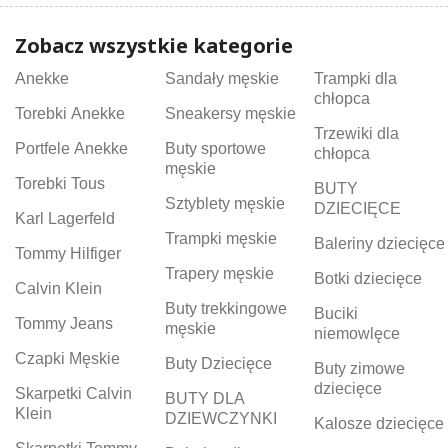
Zobacz wszystkie kategorie
Anekke
Sandały męskie
Trampki dla
chłopca
Torebki Anekke
Sneakersy męskie
Trzewiki dla
Portfele Anekke
Buty sportowe
chłopca
męskie
Torebki Tous
BUTY
Sztyblety męskie
DZIECIĘCE
Karl Lagerfeld
Trampki męskie
Baleriny dziecięce
Tommy Hilfiger
Trapery męskie
Botki dziecięce
Calvin Klein
Buty trekkingowe
Buciki
Tommy Jeans
męskie
niemowlęce
Czapki Męskie
Buty Dziecięce
Buty zimowe
dziecięce
Skarpetki Calvin
BUTY DLA
Klein
DZIEWCZYNKI
Kalosze dziecięce