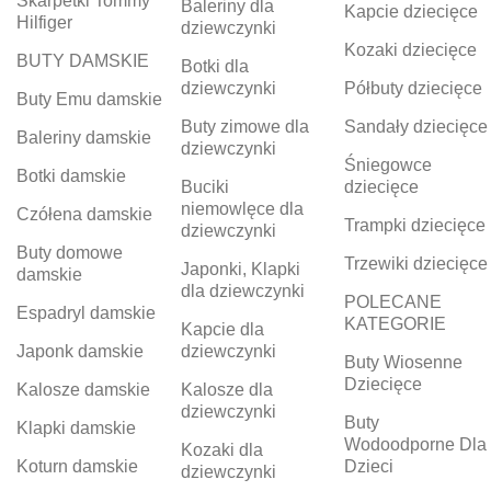
Skarpetki Tommy
Baleriny dla
Kapcie dziecięce
Hilfiger
dziewczynki
Kozaki dziecięce
BUTY DAMSKIE
Botki dla
dziewczynki
Półbuty dziecięce
Buty Emu damskie
Buty zimowe dla
Sandały dziecięce
Baleriny damskie
dziewczynki
Śniegowce
Botki damskie
Buciki
dziecięce
niemowlęce dla
Czółena damskie
Trampki dziecięce
dziewczynki
Buty domowe
Trzewiki dziecięce
Japonki, Klapki
damskie
dla dziewczynki
POLECANE
Espadryl damskie
KATEGORIE
Kapcie dla
Japonk damskie
dziewczynki
Buty Wiosenne
Dziecięce
Kalosze damskie
Kalosze dla
dziewczynki
Buty
Klapki damskie
Wodoodporne Dla
Kozaki dla
Koturn damskie
Dzieci
dziewczynki