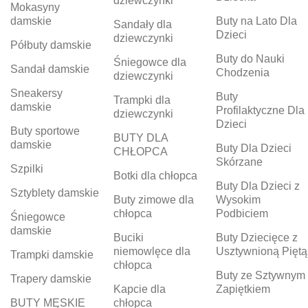
dziewczynki
Mokasyny
damskie
Buty na Lato Dla
Sandały dla
Dzieci
dziewczynki
Półbuty damskie
Buty do Nauki
Śniegowce dla
Sandał damskie
Chodzenia
dziewczynki
Sneakersy
Buty
Trampki dla
damskie
Profilaktyczne Dla
dziewczynki
Dzieci
Buty sportowe
BUTY DLA
damskie
Buty Dla Dzieci
CHŁOPCA
Skórzane
Szpilki
Botki dla chłopca
Buty Dla Dzieci z
Sztyblety damskie
Buty zimowe dla
Wysokim
chłopca
Podbiciem
Śniegowce
damskie
Buciki
Buty Dziecięce z
niemowlęce dla
Usztywnioną Piętą
Trampki damskie
chłopca
Buty ze Sztywnym
Trapery damskie
Kapcie dla
Zapiętkiem
BUTY MĘSKIE
chłopca