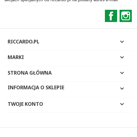
Faceboo
In
RICCARDO.PL

MARKI

STRONA GŁÓWNA

INFORMACJA O SKLEPIE

TWOJE KONTO
