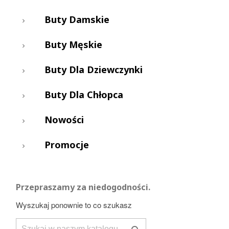
SHOCK, tym razem skierowana wyłącznie do kobiet.
Niepowtarzalne kolory, nowoczesny design i szereg
Buty Damskie
funkcji dodatkowych
sprawiają, że Casio Baby-G to
najlepszy zegarek dla Ciebie. Zobacz wszystkie
Buty Męskie
propozycje z serii Baby-G, które oferuje sklep internetowy
Riccardo i złóż zamówienie już dziś.
Buty Dla Dziewczynki
Buty Dla Chłopca
Nowości
Promocje
Przepraszamy za niedogodności.
Wyszukaj ponownie to co szukasz