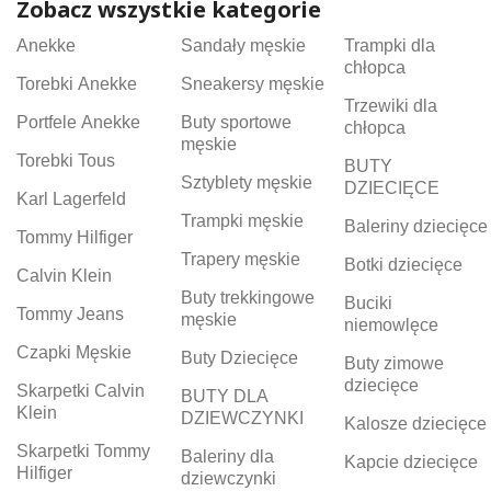
Zobacz wszystkie kategorie
Anekke
Sandały męskie
Trampki dla
chłopca
Torebki Anekke
Sneakersy męskie
Trzewiki dla
Portfele Anekke
Buty sportowe
chłopca
męskie
Torebki Tous
BUTY
Sztyblety męskie
DZIECIĘCE
Karl Lagerfeld
Trampki męskie
Baleriny dziecięce
Tommy Hilfiger
Trapery męskie
Botki dziecięce
Calvin Klein
Buty trekkingowe
Buciki
Tommy Jeans
męskie
niemowlęce
Czapki Męskie
Buty Dziecięce
Buty zimowe
dziecięce
Skarpetki Calvin
BUTY DLA
Klein
DZIEWCZYNKI
Kalosze dziecięce
Skarpetki Tommy
Baleriny dla
Kapcie dziecięce
Hilfiger
dziewczynki