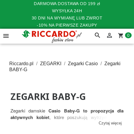
DARMOWA DOSTAWA OD 199 zł
WYSYŁKA 24H
30 DNI NA WYMIANĘ LUB ZWROT
-10% NA PIERWSZE ZAKUPY
search


shopping_cart
0
Riccardo.pl
ZEGARKI
Zegarki Casio
Zegarki
BABY-G
ZEGARKI BABY-G
Zegarki damskie
Casio Baby-G to propozycja dla
aktywnych kobiet
, które poszukują wytrzymałego i
stylowego czasomierza ze sportowym charakterem.
Czytaj więcej
Casio Baby-G to kolejna odsłona legendarnej serii G-