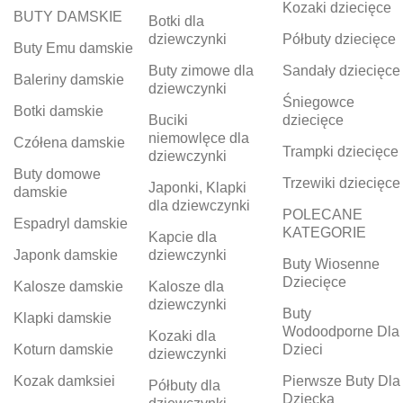
Kozaki dziecięce
BUTY DAMSKIE
Botki dla
dziewczynki
Półbuty dziecięce
Buty Emu damskie
Buty zimowe dla
Sandały dziecięce
Baleriny damskie
dziewczynki
Śniegowce
Botki damskie
Buciki
dziecięce
niemowlęce dla
Czółena damskie
Trampki dziecięce
dziewczynki
Buty domowe
Trzewiki dziecięce
Japonki, Klapki
damskie
dla dziewczynki
POLECANE
Espadryl damskie
KATEGORIE
Kapcie dla
Japonk damskie
dziewczynki
Buty Wiosenne
Dziecięce
Kalosze damskie
Kalosze dla
dziewczynki
Buty
Klapki damskie
Wodoodporne Dla
Kozaki dla
Koturn damskie
Dzieci
dziewczynki
Kozak damksiei
Pierwsze Buty Dla
Półbuty dla
Dziecka