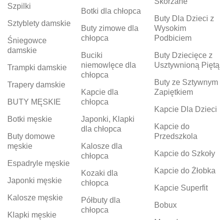
Skórzane
Szpilki
Botki dla chłopca
Buty Dla Dzieci z
Sztyblety damskie
Buty zimowe dla
Wysokim
chłopca
Podbiciem
Śniegowce
damskie
Buciki
Buty Dziecięce z
niemowlęce dla
Usztywnioną Piętą
Trampki damskie
chłopca
Buty ze Sztywnym
Trapery damskie
Kapcie dla
Zapiętkiem
BUTY MĘSKIE
chłopca
Kapcie Dla Dzieci
Botki męskie
Japonki, Klapki
Kapcie do
dla chłopca
Buty domowe
Przedszkola
męskie
Kalosze dla
Kapcie do Szkoły
chłopca
Espadryle męskie
Kapcie do Żłobka
Kozaki dla
Japonki męskie
chłopca
Kapcie Superfit
Kalosze męskie
Półbuty dla
Bobux
chłopca
Klapki męskie