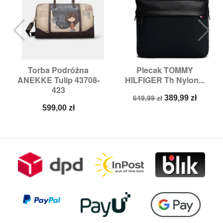
Torba Podróżna
Plecak TOMMY
ANEKKE Tulip 43708-
HILFIGER Th Nylon...
423
Cena
Cena
389,99 zł
649,99 zł
Cena
podstawowa
599,00 zł