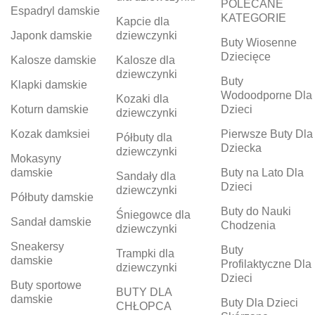
POLECANE
Espadryl damskie
KATEGORIE
Kapcie dla
Japonk damskie
dziewczynki
Buty Wiosenne
Dziecięce
Kalosze damskie
Kalosze dla
dziewczynki
Buty
Klapki damskie
Wodoodporne Dla
Kozaki dla
Koturn damskie
Dzieci
dziewczynki
Kozak damksiei
Pierwsze Buty Dla
Półbuty dla
Dziecka
dziewczynki
Mokasyny
damskie
Buty na Lato Dla
Sandały dla
Dzieci
dziewczynki
Półbuty damskie
Buty do Nauki
Śniegowce dla
Sandał damskie
Chodzenia
dziewczynki
Sneakersy
Buty
Trampki dla
damskie
Profilaktyczne Dla
dziewczynki
Dzieci
Buty sportowe
BUTY DLA
damskie
Buty Dla Dzieci
CHŁOPCA