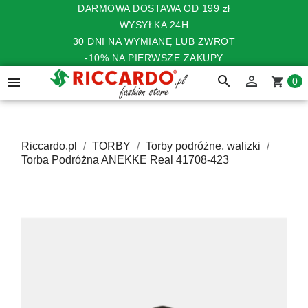
DARMOWA DOSTAWA OD 199 zł
WYSYŁKA 24H
30 DNI NA WYMIANĘ LUB ZWROT
-10% NA PIERWSZE ZAKUPY
search


shopping_cart
0
Riccardo.pl
TORBY
Torby podróżne, walizki
Torba Podróżna ANEKKE Real 41708-423