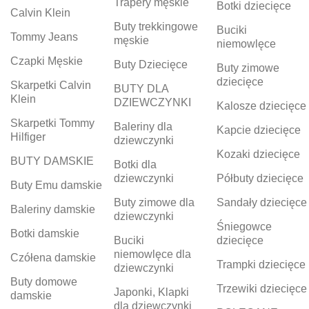
Trapery męskie
Botki dziecięce
Calvin Klein
Buty trekkingowe
Buciki
Tommy Jeans
męskie
niemowlęce
Czapki Męskie
Buty Dziecięce
Buty zimowe
dziecięce
Skarpetki Calvin
BUTY DLA
Klein
DZIEWCZYNKI
Kalosze dziecięce
Skarpetki Tommy
Baleriny dla
Kapcie dziecięce
Hilfiger
dziewczynki
Kozaki dziecięce
BUTY DAMSKIE
Botki dla
dziewczynki
Półbuty dziecięce
Buty Emu damskie
Buty zimowe dla
Sandały dziecięce
Baleriny damskie
dziewczynki
Śniegowce
Botki damskie
Buciki
dziecięce
niemowlęce dla
Czółena damskie
Trampki dziecięce
dziewczynki
Buty domowe
Trzewiki dziecięce
Japonki, Klapki
damskie
dla dziewczynki