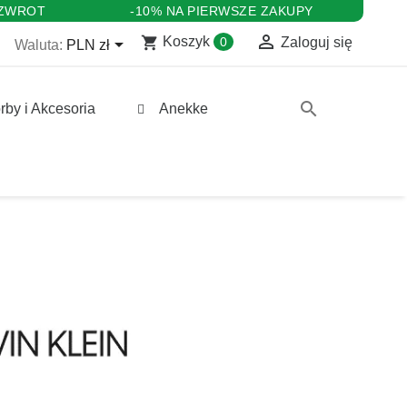
 ZWROT
-10% NA PIERWSZE ZAKUPY

shopping_cart

Koszyk
0
Zaloguj się
Waluta:
PLN zł
search
rby i Akcesoria
Anekke