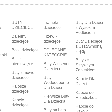
BUTY
Trampki
Buty Dla Dzieci
e
DZIECIĘCE
dziecięce
z Wysokim
a
Podbiciem
Baleriny
Trzewiki
dziecięce
dziecięce
Buty Dziecięce
z Usztywnioną
Botki dziecięce
POLECANE
Piętą
apki
KATEGORIE
Buciki
a
Buty ze
niemowlęce
Buty Wiosenne
Sztywnym
a
Dziecięce
Zapiętkiem
Buty zimowe
dziecięce
Buty
Kapcie Dla
Wodoodporne
Dzieci
Kalosze
Dla Dzieci
dziecięce
Kapcie do
Pierwsze Buty
Przedszkola
Kapcie
Dla Dziecka
dziecięce
Kapcie do
a
Buty na Lato
Szkoły