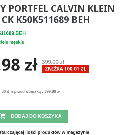
Y PORTFEL CALVIN KLEIN
 CK K50K511689 BEH
511689.BEH
tfele męskie
98 zł
399,99 zł
ZNIŻKA 100,01 ZŁ
 30 dni przed obniżką :
399,99 zł

DODAJ DO KOSZYKA
tarczającej ilości produktów w magazynie