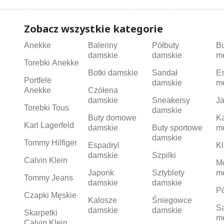
Zobacz wszystkie kategorie
Anekke
Baleriny
Półbuty
B
damskie
damskie
m
Torebki Anekke
Botki damskie
Sandał
Es
Portfele
damskie
m
Anekke
Czółena
damskie
Sneakersy
Ja
Torebki Tous
damskie
Buty domowe
K
Karl Lagerfeld
damskie
Buty sportowe
m
damskie
Tommy Hilfiger
Espadryl
Kl
damskie
Szpilki
Calvin Klein
M
Japonk
Sztyblety
m
Tommy Jeans
damskie
damskie
Pó
Czapki Męskie
Kalosze
Śniegowce
S
damskie
damskie
Skarpetki
m
Calvin Klein