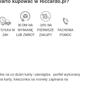
warto kupować w Riccardo.pl?
30 DNI NA
-10% NA
SYŁKA W
WYMIANĘ
PIERWSZE
FACHOWA
24H
LUB ZWROT
ZAKUPY
POMOC
ne na co dzień karty i pieniądze. portfel wykonany
 na karty, kieszonka na monety zapinana na