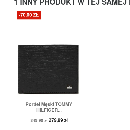
1 INNY PRODUKT W TEJ SAMEJ 
-70,00 ZŁ
Portfel Męski TOMMY

Szybki podgląd
HILFIGER...
Cena
Cena
279,99 zł
349,99 zł
podstawowa