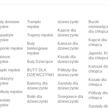
uty domowe
Trampki
dziewczynki
Buciki
ęskie
męskie
niemowlęc
Kapcie dla
dla chłopc
padryle
Trapery męskie
dziewczynki
ęskie
Kapcie dla
Buty
Kalosze dla
chłopca
ponki męskie
trekkingowe
dziewczynki
męskie
Japonki, Kl
alosze
Kozaki dla
dla chłopc
ęskie
Buty Dziecięce
dziewczynki
Kalosze dl
apki męskie
BUTY DLA
Półbuty dla
chłopca
DZIEWCZYNKI
dziewczynki
okasyny
Kozaki dla
ęskie
Baleriny dla
Sandały dla
chłopca
dziewczynki
dziewczynki
łbuty męskie
Półbuty dla
Botki dla
Śniegowce dla
chłopca
andały
dziewczynki
dziewczynki
ęskie
Sandały dl