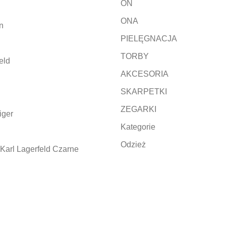
ON
ONA
n
PIELĘGNACJA
TORBY
eld
AKCESORIA
SKARPETKI
ZEGARKI
iger
Kategorie
Odzież
Karl Lagerfeld Czarne