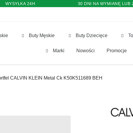
WYSYŁKA 24H
30 DNI NA WYMIANĘ LUB
skie
Buty Męskie
Buty Dziecięce
To
Marki
Nowości
Promocje
ortfel CALVIN KLEIN Metal Ck K50K511689 BEH