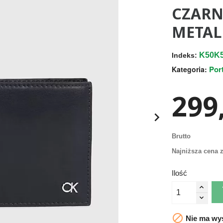
CZARN
METAL
K50K
Indeks:
Por
Kategoria:
299,

Brutto
Najniższa cena z
Ilość

Nie ma wys