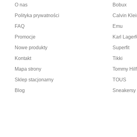
O nas
Bobux
Polityka prywatności
Calvin Klei
FAQ
Emu
Promocje
Karl Lagerf
Nowe produkty
Superfit
Kontakt
Tikki
Mapa strony
Tommy Hilf
Sklep stacjonarny
TOUS
Blog
Sneakersy 