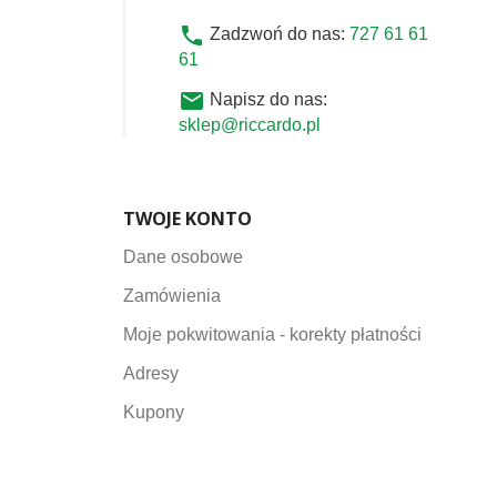
phone
Zadzwoń do nas:
727 61 61
61
email
Napisz do nas:
sklep@riccardo.pl
TWOJE KONTO
Dane osobowe
Zamówienia
Moje pokwitowania - korekty płatności
Adresy
Kupony