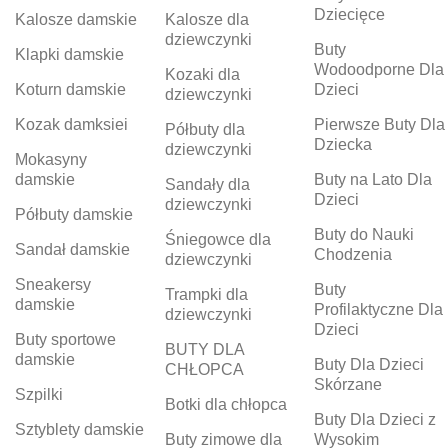
Dziecięce
Kalosze damskie
Kalosze dla
dziewczynki
Buty
Klapki damskie
Wodoodporne Dla
Kozaki dla
Koturn damskie
Dzieci
dziewczynki
Kozak damksiei
Pierwsze Buty Dla
Półbuty dla
Dziecka
dziewczynki
Mokasyny
damskie
Buty na Lato Dla
Sandały dla
Dzieci
dziewczynki
Półbuty damskie
Buty do Nauki
Śniegowce dla
Sandał damskie
Chodzenia
dziewczynki
Sneakersy
Buty
Trampki dla
damskie
Profilaktyczne Dla
dziewczynki
Dzieci
Buty sportowe
BUTY DLA
damskie
Buty Dla Dzieci
CHŁOPCA
Skórzane
Szpilki
Botki dla chłopca
Buty Dla Dzieci z
Sztyblety damskie
Buty zimowe dla
Wysokim