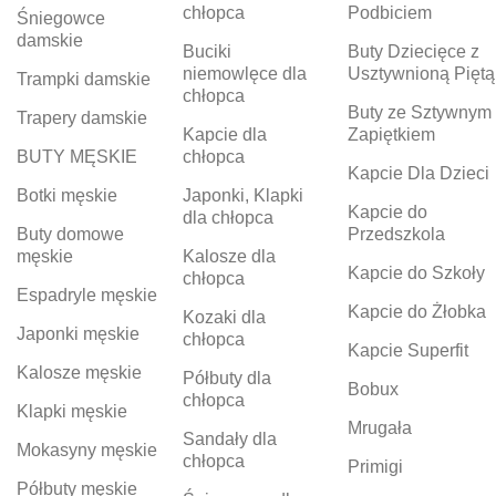
chłopca
Podbiciem
Śniegowce
damskie
Buciki
Buty Dziecięce z
niemowlęce dla
Usztywnioną Piętą
Trampki damskie
chłopca
Buty ze Sztywnym
Trapery damskie
Kapcie dla
Zapiętkiem
BUTY MĘSKIE
chłopca
Kapcie Dla Dzieci
Botki męskie
Japonki, Klapki
Kapcie do
dla chłopca
Buty domowe
Przedszkola
męskie
Kalosze dla
Kapcie do Szkoły
chłopca
Espadryle męskie
Kapcie do Żłobka
Kozaki dla
Japonki męskie
chłopca
Kapcie Superfit
Kalosze męskie
Półbuty dla
Bobux
chłopca
Klapki męskie
Mrugała
Sandały dla
Mokasyny męskie
chłopca
Primigi
Półbuty męskie