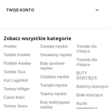
TWOJE KONTO

Zobacz wszystkie kategorie
Anekke
Sandały męskie
Trampki dla
chłopca
Torebki Anekke
Sneakersy męskie
Trzewiki dla
Portfele Anekke
Buty sportowe
chłopca
męskie
Torebki Tous
BUTY
Sztyblety męskie
DZIECIĘCE
Karl Lagerfeld
Trampki męskie
Baleriny dziecięce
Tommy Hilfiger
Trapery męskie
Botki dziecięce
Calvin Klein
Buty trekkingowe
Buciki
Tommy Jeans
męskie
niemowlęce