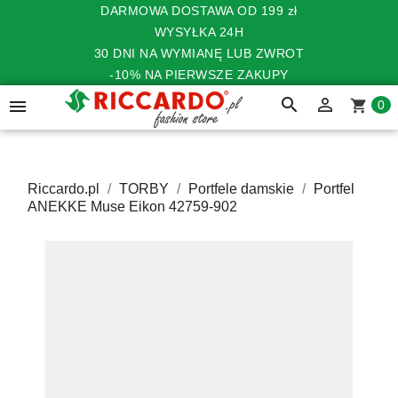
DARMOWA DOSTAWA OD 199 zł
WYSYŁKA 24H
30 DNI NA WYMIANĘ LUB ZWROT
-10% NA PIERWSZE ZAKUPY
search


shopping_cart
0
Riccardo.pl
TORBY
Portfele damskie
Portfel
ANEKKE Muse Eikon 42759-902