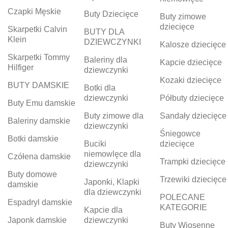
Czapki Męskie
Buty Dziecięce
Buty zimowe
dziecięce
Skarpetki Calvin
BUTY DLA
Klein
DZIEWCZYNKI
Kalosze dziecięce
Skarpetki Tommy
Baleriny dla
Kapcie dziecięce
Hilfiger
dziewczynki
Kozaki dziecięce
BUTY DAMSKIE
Botki dla
dziewczynki
Półbuty dziecięce
Buty Emu damskie
Buty zimowe dla
Sandały dziecięce
Baleriny damskie
dziewczynki
Śniegowce
Botki damskie
Buciki
dziecięce
niemowlęce dla
Czółena damskie
Trampki dziecięce
dziewczynki
Buty domowe
Trzewiki dziecięce
Japonki, Klapki
damskie
dla dziewczynki
POLECANE
Espadryl damskie
KATEGORIE
Kapcie dla
Japonk damskie
dziewczynki
Buty Wiosenne