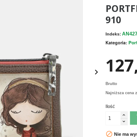
PORTF
910
AN427
Indeks:
Por
Kategoria:
127,

Brutto
Najniższa cena z
Ilość

Nie ma wys