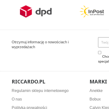
Otrzymuj informację o nowościach i
wyprzedażach
Chcę
specja
RICCARDO.PL
MARKI
Regulamin sklepu internetowego
Anekke
O nas
Bobux
Polityka prywatności
Calvin Klei