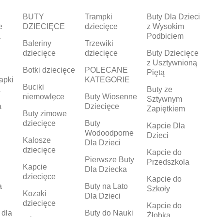
BUTY
Trampki
Buty Dla Dzieci
e
DZIECIĘCE
dziecięce
z Wysokim
a
Podbiciem
Baleriny
Trzewiki
dziecięce
dziecięce
Buty Dziecięce
z Usztywnioną
Botki dziecięce
POLECANE
Piętą
apki
KATEGORIE
Buciki
a
Buty ze
niemowlęce
Buty Wiosenne
Sztywnym
a
Dziecięce
Zapiętkiem
Buty zimowe
dziecięce
Buty
Kapcie Dla
Wodoodporne
Dzieci
Kalosze
Dla Dzieci
dziecięce
Kapcie do
Pierwsze Buty
Przedszkola
Kapcie
Dla Dziecka
dziecięce
Kapcie do
a
Buty na Lato
Szkoły
Kozaki
Dla Dzieci
dziecięce
Kapcie do
 dla
Buty do Nauki
Żłobka