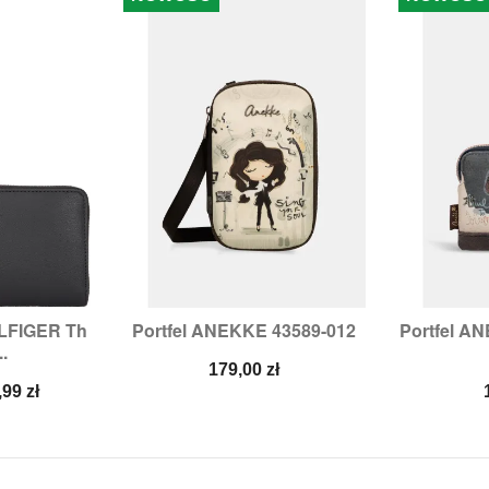
ILFIGER Th
Portfel ANEKKE 43589-012
Portfel AN


odgląd
Szybki podgląd
Sz
..
Cena
179,00 zł
na
,99 zł
a