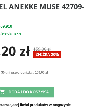
EL ANEKKE MUSE 42709-
09.910
tfele damskie
20 zł
159,00 zł
ZNIŻKA 20%
 30 dni przed obniżką :
159,00 zł

DODAJ DO KOSZYKA
tarczającej ilości produktów w magazynie