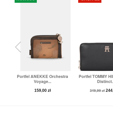
Portfel ANEKKE Orchestra
Portfel TOMMY H


Szybki podgląd
Szybki p
Voyage...
Distinct.
Cena
Cena
Ce
159,00 zł
244
349,99 zł
podstawow