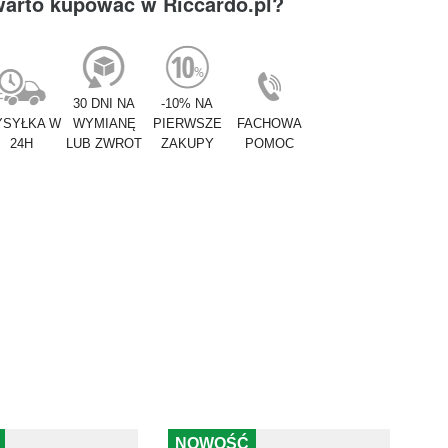
warto kupować w Riccardo.pl?
30 DNI NA
-10% NA
SYŁKA W
WYMIANĘ
PIERWSZE
FACHOWA
24H
LUB ZWROT
ZAKUPY
POMOC
NOWOŚĆ
N