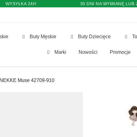
WYSYŁKA 24H
30 DNI NA WYMIANĘ LUB
skie
Buty Męskie
Buty Dziecięce
To
Marki
Nowości
Promocje
 ANEKKE Muse 42709-910