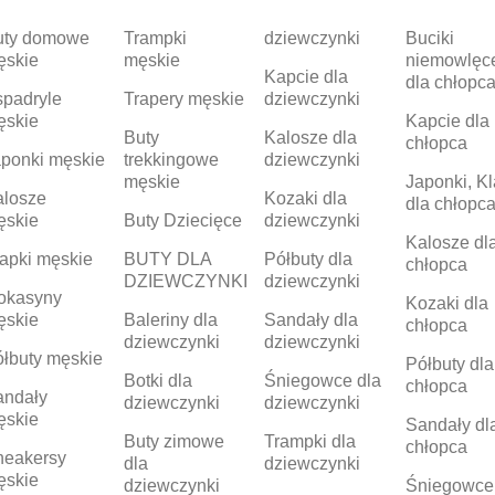
uty domowe
Trampki
dziewczynki
Buciki
ęskie
męskie
niemowlęc
Kapcie dla
dla chłopc
padryle
Trapery męskie
dziewczynki
ęskie
Kapcie dla
Buty
Kalosze dla
chłopca
ponki męskie
trekkingowe
dziewczynki
męskie
Japonki, Kl
alosze
Kozaki dla
dla chłopc
ęskie
Buty Dziecięce
dziewczynki
Kalosze dl
apki męskie
BUTY DLA
Półbuty dla
chłopca
DZIEWCZYNKI
dziewczynki
okasyny
Kozaki dla
ęskie
Baleriny dla
Sandały dla
chłopca
dziewczynki
dziewczynki
łbuty męskie
Półbuty dla
Botki dla
Śniegowce dla
chłopca
andały
dziewczynki
dziewczynki
ęskie
Sandały dl
Buty zimowe
Trampki dla
chłopca
neakersy
dla
dziewczynki
ęskie
dziewczynki
Śniegowce