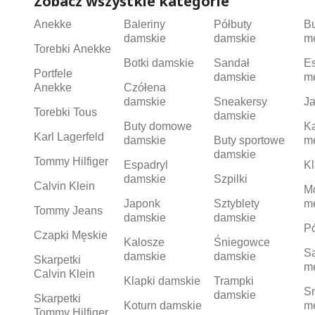
Zobacz wszystkie kategorie
Anekke
Baleriny
Półbuty
B
damskie
damskie
m
Torebki Anekke
Botki damskie
Sandał
Es
Portfele
damskie
m
Anekke
Czółena
damskie
Sneakersy
Ja
Torebki Tous
damskie
Buty domowe
K
Karl Lagerfeld
damskie
Buty sportowe
m
damskie
Tommy Hilfiger
Espadryl
Kl
damskie
Szpilki
Calvin Klein
M
Japonk
Sztyblety
m
Tommy Jeans
damskie
damskie
Pó
Czapki Męskie
Kalosze
Śniegowce
S
damskie
damskie
Skarpetki
m
Calvin Klein
Klapki damskie
Trampki
S
damskie
Skarpetki
Koturn damskie
m
Tommy Hilfiger