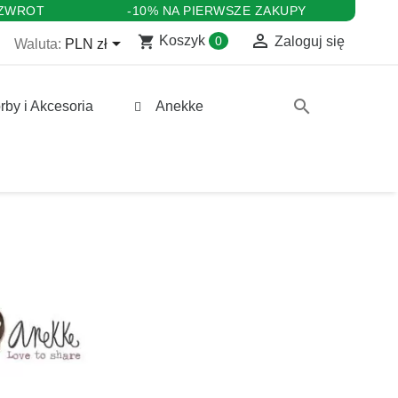
 ZWROT
-10% NA PIERWSZE ZAKUPY

shopping_cart

Koszyk
0
Zaloguj się
Waluta:
PLN zł
search
rby i Akcesoria
Anekke