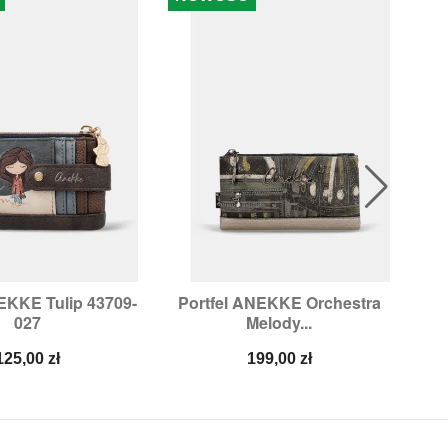
EKKE Tulip 43709-
Portfel ANEKKE Orchestra
Po

ybki podgląd
Szybki podgląd
027
Melody...
Cena
Cena
125,00 zł
199,00 zł