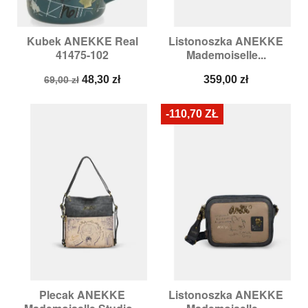
Kubek ANEKKE Real
Listonoszka ANEKKE
41475-102
Mademoiselle...
Cena
Cena
Cena
48,30 zł
359,00 zł
69,00 zł
podstawowa
-110,70 ZŁ
Plecak ANEKKE
Listonoszka ANEKKE