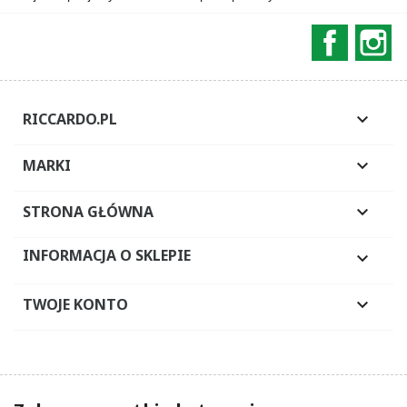
Faceboo
In
RICCARDO.PL

MARKI

STRONA GŁÓWNA

INFORMACJA O SKLEPIE

TWOJE KONTO
