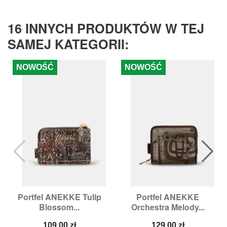
16 INNYCH PRODUKTÓW W TEJ
SAMEJ KATEGORII:
NOWOŚĆ
NOWOŚĆ
Portfel ANEKKE Tulip
Portfel ANEKKE
Blossom...
Orchestra Melody...
Cena
Cena
109,00 zł
129,00 zł