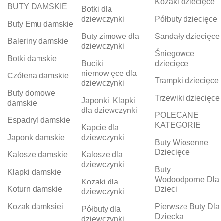
Kozaki dziecięce
BUTY DAMSKIE
Botki dla
dziewczynki
Półbuty dziecięce
Buty Emu damskie
Buty zimowe dla
Sandały dziecięce
Baleriny damskie
dziewczynki
Śniegowce
Botki damskie
Buciki
dziecięce
niemowlęce dla
Czółena damskie
Trampki dziecięce
dziewczynki
Buty domowe
Trzewiki dziecięce
Japonki, Klapki
damskie
dla dziewczynki
POLECANE
Espadryl damskie
KATEGORIE
Kapcie dla
Japonk damskie
dziewczynki
Buty Wiosenne
Dziecięce
Kalosze damskie
Kalosze dla
dziewczynki
Buty
Klapki damskie
Wodoodporne Dla
Kozaki dla
Koturn damskie
Dzieci
dziewczynki
Kozak damksiei
Pierwsze Buty Dla
Półbuty dla
Dziecka
dziewczynki