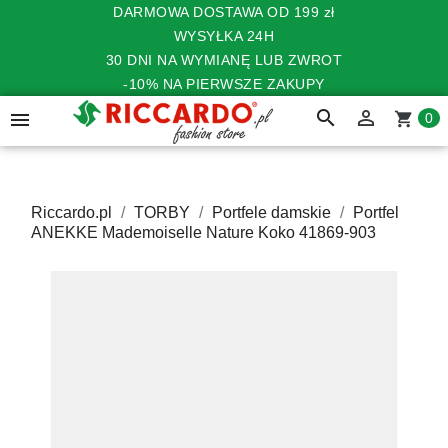
DARMOWA DOSTAWA OD 199 zł
WYSYŁKA 24H
30 DNI NA WYMIANĘ LUB ZWROT
-10% NA PIERWSZE ZAKUPY
search


shopping_cart
0
Riccardo.pl
TORBY
Portfele damskie
Portfel
ANEKKE Mademoiselle Nature Koko 41869-903