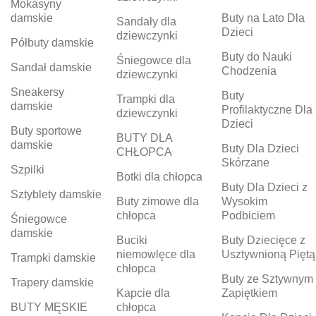
Mokasyny
damskie
Buty na Lato Dla
Sandały dla
Dzieci
dziewczynki
Półbuty damskie
Buty do Nauki
Śniegowce dla
Sandał damskie
Chodzenia
dziewczynki
Sneakersy
Buty
Trampki dla
damskie
Profilaktyczne Dla
dziewczynki
Dzieci
Buty sportowe
BUTY DLA
damskie
Buty Dla Dzieci
CHŁOPCA
Skórzane
Szpilki
Botki dla chłopca
Buty Dla Dzieci z
Sztyblety damskie
Buty zimowe dla
Wysokim
chłopca
Podbiciem
Śniegowce
damskie
Buciki
Buty Dziecięce z
niemowlęce dla
Usztywnioną Piętą
Trampki damskie
chłopca
Buty ze Sztywnym
Trapery damskie
Kapcie dla
Zapiętkiem
BUTY MĘSKIE
chłopca