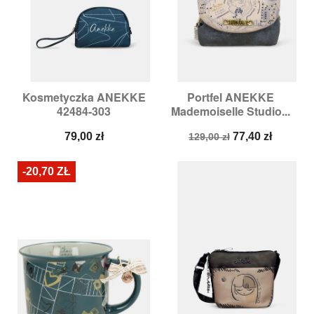
Kosmetyczka ANEKKE
Portfel ANEKKE
42484-303
Mademoiselle Studio...
Cena
Cena
Cena
79,00 zł
77,40 zł
129,00 zł
podstawowa
-20,70 ZŁ