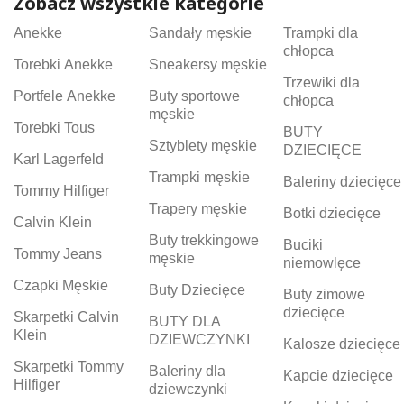
Zobacz wszystkie kategorie
Anekke
Sandały męskie
Trampki dla
chłopca
Torebki Anekke
Sneakersy męskie
Trzewiki dla
Portfele Anekke
Buty sportowe
chłopca
męskie
Torebki Tous
BUTY
Sztyblety męskie
DZIECIĘCE
Karl Lagerfeld
Trampki męskie
Baleriny dziecięce
Tommy Hilfiger
Trapery męskie
Botki dziecięce
Calvin Klein
Buty trekkingowe
Buciki
Tommy Jeans
męskie
niemowlęce
Czapki Męskie
Buty Dziecięce
Buty zimowe
dziecięce
Skarpetki Calvin
BUTY DLA
Klein
DZIEWCZYNKI
Kalosze dziecięce
Skarpetki Tommy
Baleriny dla
Kapcie dziecięce
Hilfiger
dziewczynki