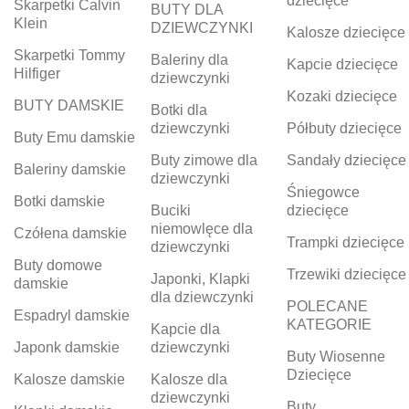
dziecięce
Skarpetki Calvin
BUTY DLA
Klein
DZIEWCZYNKI
Kalosze dziecięce
Skarpetki Tommy
Baleriny dla
Kapcie dziecięce
Hilfiger
dziewczynki
Kozaki dziecięce
BUTY DAMSKIE
Botki dla
dziewczynki
Półbuty dziecięce
Buty Emu damskie
Buty zimowe dla
Sandały dziecięce
Baleriny damskie
dziewczynki
Śniegowce
Botki damskie
Buciki
dziecięce
niemowlęce dla
Czółena damskie
Trampki dziecięce
dziewczynki
Buty domowe
Trzewiki dziecięce
Japonki, Klapki
damskie
dla dziewczynki
POLECANE
Espadryl damskie
KATEGORIE
Kapcie dla
Japonk damskie
dziewczynki
Buty Wiosenne
Dziecięce
Kalosze damskie
Kalosze dla
dziewczynki
Buty