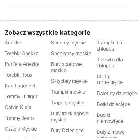
Zobacz wszystkie kategorie
Anekke
Sandały męskie
Trampki dla
chłopca
Torebki Anekke
Sneakersy męskie
Trzewiki dla
Portfele Anekke
Buty sportowe
chłopca
męskie
Torebki Tous
BUTY
Sztyblety męskie
DZIECIĘCE
Karl Lagerfeld
Trampki męskie
Baleriny dziecięce
Tommy Hilfiger
Trapery męskie
Botki dziecięce
Calvin Klein
Buty trekkingowe
Buciki
Tommy Jeans
męskie
niemowlęce
Czapki Męskie
Buty Dziecięce
Buty zimowe