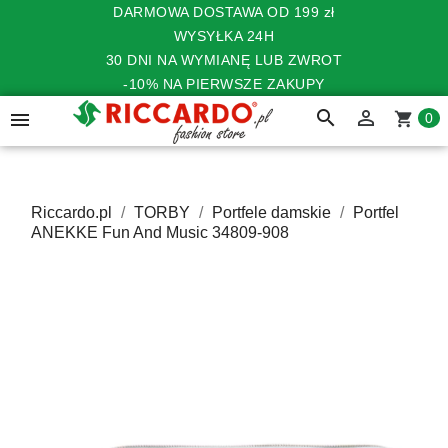
DARMOWA DOSTAWA OD 199 zł
WYSYŁKA 24H
30 DNI NA WYMIANĘ LUB ZWROT
-10% NA PIERWSZE ZAKUPY
search


shopping_cart
0
Riccardo.pl
TORBY
Portfele damskie
Portfel
ANEKKE Fun And Music 34809-908