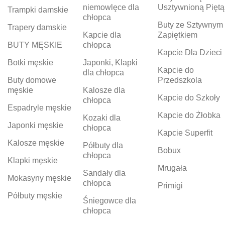
niemowlęce dla
Usztywnioną Piętą
Trampki damskie
chłopca
Buty ze Sztywnym
Trapery damskie
Kapcie dla
Zapiętkiem
BUTY MĘSKIE
chłopca
Kapcie Dla Dzieci
Botki męskie
Japonki, Klapki
Kapcie do
dla chłopca
Buty domowe
Przedszkola
męskie
Kalosze dla
Kapcie do Szkoły
chłopca
Espadryle męskie
Kapcie do Żłobka
Kozaki dla
Japonki męskie
chłopca
Kapcie Superfit
Kalosze męskie
Półbuty dla
Bobux
chłopca
Klapki męskie
Mrugała
Sandały dla
Mokasyny męskie
chłopca
Primigi
Półbuty męskie
Śniegowce dla
chłopca