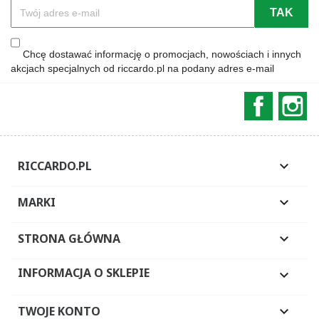
Chcę dostawać informację o promocjach, nowościach i innych
akcjach specjalnych od riccardo.pl na podany adres e-mail
Faceboo
In
RICCARDO.PL

MARKI

STRONA GŁÓWNA

INFORMACJA O SKLEPIE

TWOJE KONTO
