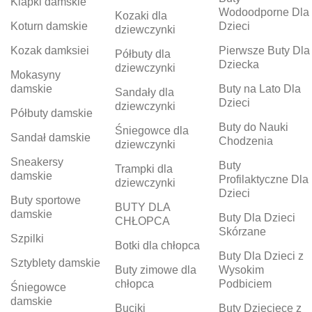
Klapki damskie
Wodoodporne Dla
Kozaki dla
Koturn damskie
Dzieci
dziewczynki
Kozak damksiei
Pierwsze Buty Dla
Półbuty dla
Dziecka
dziewczynki
Mokasyny
damskie
Buty na Lato Dla
Sandały dla
Dzieci
dziewczynki
Półbuty damskie
Buty do Nauki
Śniegowce dla
Sandał damskie
Chodzenia
dziewczynki
Sneakersy
Buty
Trampki dla
damskie
Profilaktyczne Dla
dziewczynki
Dzieci
Buty sportowe
BUTY DLA
damskie
Buty Dla Dzieci
CHŁOPCA
Skórzane
Szpilki
Botki dla chłopca
Buty Dla Dzieci z
Sztyblety damskie
Buty zimowe dla
Wysokim
chłopca
Podbiciem
Śniegowce
damskie
Buciki
Buty Dziecięce z