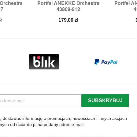
Orchestra
Portfel ANEKKE Orchestra
Portfel 


odgląd
Szybki podgląd
Sz
07
43809-912
4
Cena
ł
179,00 zł
 dostawać informację o promocjach, nowościach i innych akcjach
lnych od riccardo.pl na podany adres e-mail