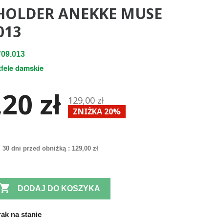
HOLDER ANEKKE MUSE
013
09.013
tfele damskie
20 zł
129,00 zł
ZNIŻKA 20%
 30 dni przed obniżką :
129,00 zł

DODAJ DO KOSZYKA
ak na stanie