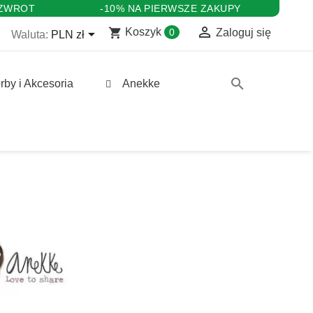
 ZWROT
-10% NA PIERWSZE ZAKUPY

shopping_cart

Koszyk
0
Zaloguj się
Waluta:
PLN zł
search
rby i Akcesoria
Anekke