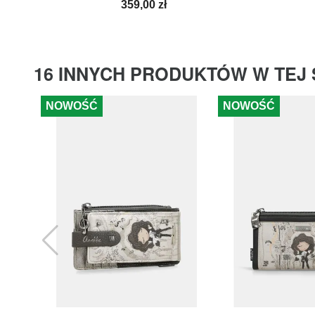
Cena
359,00 zł
16 INNYCH PRODUKTÓW W TEJ 
NOWOŚĆ
NOWOŚĆ