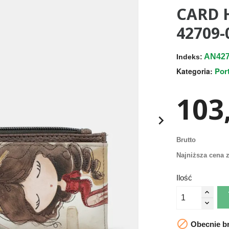
CARD 
42709-
AN427
Indeks:
Por
Kategoria:
103,

Brutto
Najniższa cena z
Ilość

Obecnie br