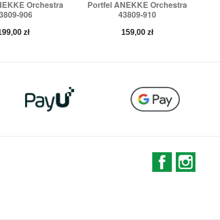
ANEKKE Orchestra
Portfel ANEKKE Orchestra

ybki podgląd
Szybki podgląd
3809-906
43809-910
Cena
Cena
199,00 zł
159,00 zł
Facebook
Instag