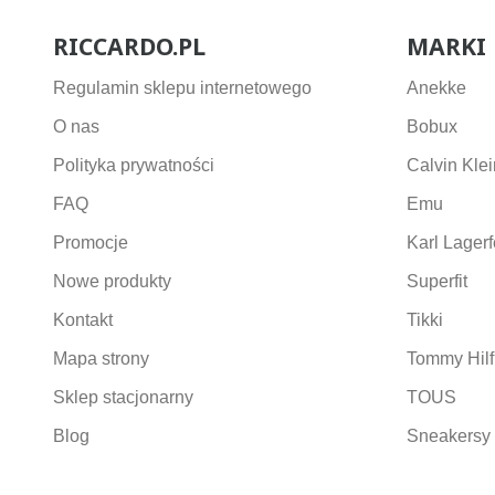
RICCARDO.PL
MARKI
Regulamin sklepu internetowego
Anekke
O nas
Bobux
Polityka prywatności
Calvin Klei
FAQ
Emu
Promocje
Karl Lagerf
Nowe produkty
Superfit
Kontakt
Tikki
Mapa strony
Tommy Hilf
Sklep stacjonarny
TOUS
Blog
Sneakersy 