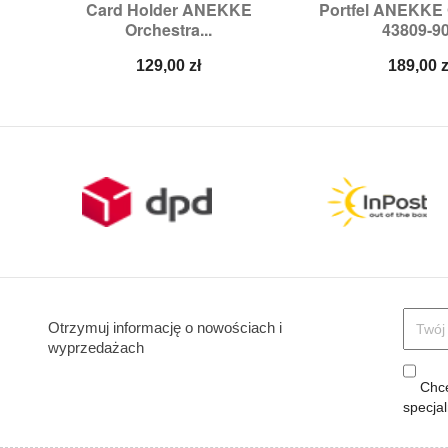
Card Holder ANEKKE
Portfel ANEKKE 


Szybki podgląd
Szybki p
Orchestra...
43809-9
Cena
Cena
129,00 zł
189,00 z
Otrzymuj informację o nowościach i
wyprzedażach
Chcę
specja