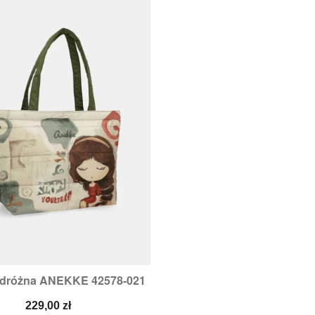
odróżna ANEKKE 42578-021

Szybki podgląd
Cena
229,00 zł