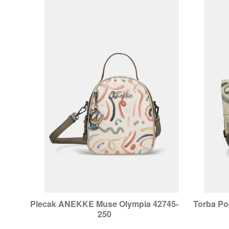
Plecak ANEKKE Muse Olympia 42745-
Torba P

Szybki podgląd
250