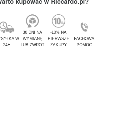
warto kupować w Riccardo.pl?
30 DNI NA
-10% NA
SYŁKA W
WYMIANĘ
PIERWSZE
FACHOWA
24H
LUB ZWROT
ZAKUPY
POMOC