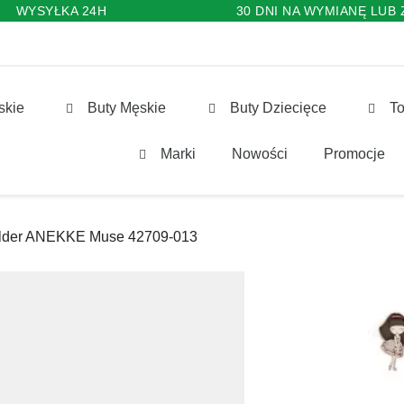
WYSYŁKA 24H
30 DNI NA WYMIANĘ LUB
skie
Buty Męskie
Buty Dziecięce
To
Marki
Nowości
Promocje
lder ANEKKE Muse 42709-013