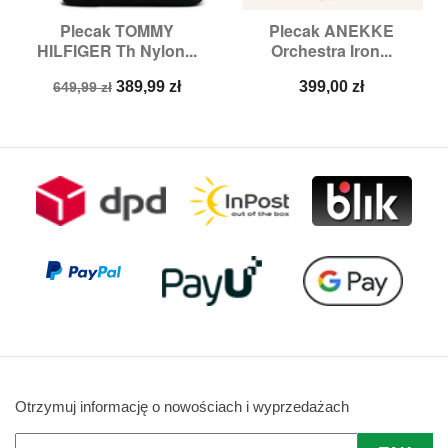
Plecak TOMMY
Plecak ANEKKE
HILFIGER Th Nylon...
Orchestra Iron...
Cena
Cena
Cena
389,99 zł
399,00 zł
649,99 zł
podstawowa
Otrzymuj informację o nowościach i wyprzedażach