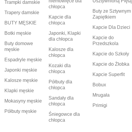
niemowlęce dla
Usztywnioną Piętą
Trampki damskie
chłopca
Buty ze Sztywnym
Trapery damskie
Kapcie dla
Zapiętkiem
BUTY MĘSKIE
chłopca
Kapcie Dla Dzieci
Botki męskie
Japonki, Klapki
Kapcie do
dla chłopca
Buty domowe
Przedszkola
męskie
Kalosze dla
Kapcie do Szkoły
chłopca
Espadryle męskie
Kapcie do Żłobka
Kozaki dla
Japonki męskie
chłopca
Kapcie Superfit
Kalosze męskie
Półbuty dla
Bobux
chłopca
Klapki męskie
Mrugała
Sandały dla
Mokasyny męskie
chłopca
Primigi
Półbuty męskie
Śniegowce dla
chłopca