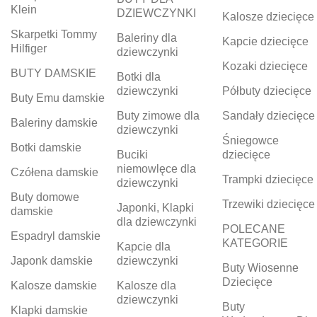
Klein
DZIEWCZYNKI
Kalosze dziecięce
Skarpetki Tommy
Baleriny dla
Kapcie dziecięce
Hilfiger
dziewczynki
Kozaki dziecięce
BUTY DAMSKIE
Botki dla
dziewczynki
Półbuty dziecięce
Buty Emu damskie
Buty zimowe dla
Sandały dziecięce
Baleriny damskie
dziewczynki
Śniegowce
Botki damskie
Buciki
dziecięce
niemowlęce dla
Czółena damskie
Trampki dziecięce
dziewczynki
Buty domowe
Trzewiki dziecięce
Japonki, Klapki
damskie
dla dziewczynki
POLECANE
Espadryl damskie
KATEGORIE
Kapcie dla
Japonk damskie
dziewczynki
Buty Wiosenne
Dziecięce
Kalosze damskie
Kalosze dla
dziewczynki
Buty
Klapki damskie