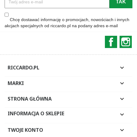
Chcę dostawać informację o promocjach, nowościach i innych
akcjach specjalnych od riccardo.pl na podany adres e-mail
Faceboo
In
RICCARDO.PL

MARKI

STRONA GŁÓWNA

INFORMACJA O SKLEPIE

TWOJE KONTO
