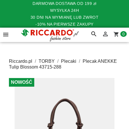
DARMOWA DOSTAWA OD 199 zł
WYSYŁKA 24H
30 DNI NA WYMIANĘ LUB ZWROT
-10% NA PIERWSZE ZAKUPY
search


shopping_cart
0
Riccardo.pl
TORBY
Plecaki
Plecak ANEKKE
Tulip Blossom 43715-288
NOWOŚĆ