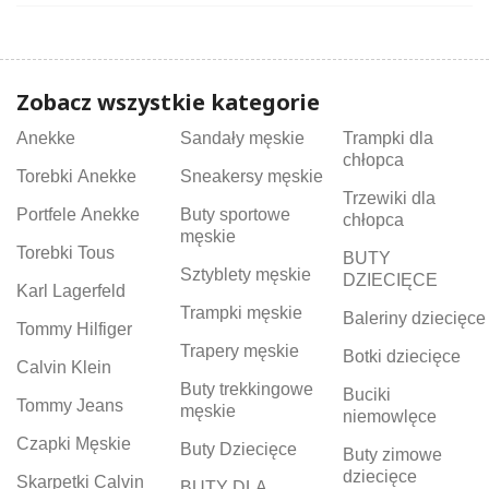
Zobacz wszystkie kategorie
Anekke
Sandały męskie
Trampki dla
chłopca
Torebki Anekke
Sneakersy męskie
Trzewiki dla
Portfele Anekke
Buty sportowe
chłopca
męskie
Torebki Tous
BUTY
Sztyblety męskie
DZIECIĘCE
Karl Lagerfeld
Trampki męskie
Baleriny dziecięce
Tommy Hilfiger
Trapery męskie
Botki dziecięce
Calvin Klein
Buty trekkingowe
Buciki
Tommy Jeans
męskie
niemowlęce
Czapki Męskie
Buty Dziecięce
Buty zimowe
dziecięce
Skarpetki Calvin
BUTY DLA