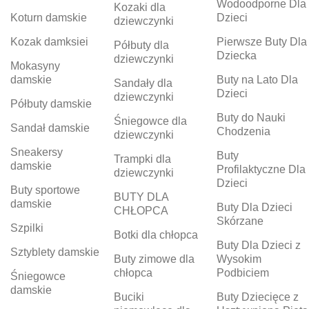
Wodoodporne Dla
Kozaki dla
Koturn damskie
Dzieci
dziewczynki
Kozak damksiei
Pierwsze Buty Dla
Półbuty dla
Dziecka
dziewczynki
Mokasyny
damskie
Buty na Lato Dla
Sandały dla
Dzieci
dziewczynki
Półbuty damskie
Buty do Nauki
Śniegowce dla
Sandał damskie
Chodzenia
dziewczynki
Sneakersy
Buty
Trampki dla
damskie
Profilaktyczne Dla
dziewczynki
Dzieci
Buty sportowe
BUTY DLA
damskie
Buty Dla Dzieci
CHŁOPCA
Skórzane
Szpilki
Botki dla chłopca
Buty Dla Dzieci z
Sztyblety damskie
Buty zimowe dla
Wysokim
chłopca
Podbiciem
Śniegowce
damskie
Buciki
Buty Dziecięce z