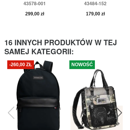
43578-001
43484-152
Cena
Cena
299,00 zł
179,00 zł
16 INNYCH PRODUKTÓW W TEJ
SAMEJ KATEGORII:
-260,00 ZŁ
NOWOŚĆ