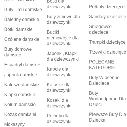
Botki dla
dziewczynki
Półbuty dziecięce
Buty Emu damskie
Buty zimowe dla
Sandały dziecięce
Baleriny damskie
dziewczynki
Śniegowce
Botki damskie
Buciki
dziecięce
niemowlęce dla
Czółena damskie
Trampki dziecięce
dziewczynki
Buty domowe
Trzewiki dziecięce
Japonki, Klapki
damskie
dla dziewczynki
POLECANE
Espadryl damskie
KATEGORIE
Kapcie dla
Japonk damskie
dziewczynki
Buty Wiosenne
Dziecięce
Kalosze damskie
Kalosze dla
dziewczynki
Buty
Klapki damskie
Wodoodporne Dla
Kozaki dla
Koturn damskie
Dzieci
dziewczynki
Kozak damksiei
Pierwsze Buty Dla
Półbuty dla
Dziecka
dziewczynki
Mokasyny