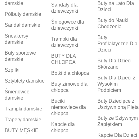
damskie
Buty na Lato Dla
Sandały dla
Dzieci
dziewczynki
Półbuty damskie
Buty do Nauki
Śniegowce dla
Sandał damskie
Chodzenia
dziewczynki
Sneakersy
Buty
Trampki dla
damskie
Profilaktyczne Dla
dziewczynki
Dzieci
Buty sportowe
BUTY DLA
damskie
Buty Dla Dzieci
CHŁOPCA
Skórzane
Szpilki
Botki dla chłopca
Buty Dla Dzieci z
Sztyblety damskie
Buty zimowe dla
Wysokim
chłopca
Podbiciem
Śniegowce
damskie
Buciki
Buty Dziecięce z
niemowlęce dla
Usztywnioną Piętą
Trampki damskie
chłopca
Buty ze Sztywnym
Trapery damskie
Kapcie dla
Zapiętkiem
BUTY MĘSKIE
chłopca
Kapcie Dla Dzieci