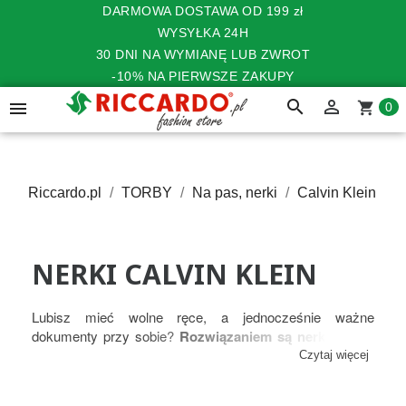
DARMOWA DOSTAWA OD 199 zł
WYSYŁKA 24H
30 DNI NA WYMIANĘ LUB ZWROT
-10% NA PIERWSZE ZAKUPY
search


shopping_cart
0
Riccardo.pl
TORBY
Na pas, nerki
Calvin Klein
NERKI CALVIN KLEIN
Lubisz mieć wolne ręce, a jednocześnie ważne
dokumenty przy sobie?
Rozwiązaniem są nerki Calvin
Klein
! W życiu codziennym
torby
na pas i nerki CK
Czytaj więcej
stanowią nieocenioną pomoc.