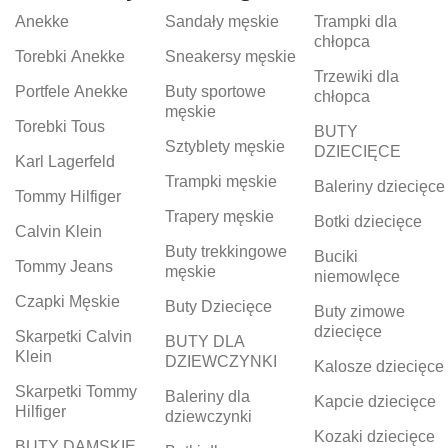
Anekke
Sandały męskie
Trampki dla
chłopca
Torebki Anekke
Sneakersy męskie
Trzewiki dla
Portfele Anekke
Buty sportowe
chłopca
męskie
Torebki Tous
BUTY
Sztyblety męskie
DZIECIĘCE
Karl Lagerfeld
Trampki męskie
Baleriny dziecięce
Tommy Hilfiger
Trapery męskie
Botki dziecięce
Calvin Klein
Buty trekkingowe
Buciki
Tommy Jeans
męskie
niemowlęce
Czapki Męskie
Buty Dziecięce
Buty zimowe
dziecięce
Skarpetki Calvin
BUTY DLA
Klein
DZIEWCZYNKI
Kalosze dziecięce
Skarpetki Tommy
Baleriny dla
Kapcie dziecięce
Hilfiger
dziewczynki
Kozaki dziecięce
BUTY DAMSKIE