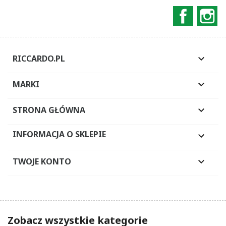
Faceboo
In
RICCARDO.PL

MARKI

STRONA GŁÓWNA

INFORMACJA O SKLEPIE

TWOJE KONTO

Zobacz wszystkie kategorie