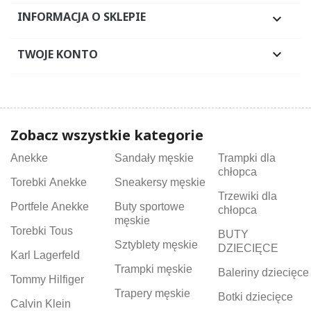
INFORMACJA O SKLEPIE

TWOJE KONTO

Zobacz wszystkie kategorie
Anekke
Sandały męskie
Trampki dla
chłopca
Torebki Anekke
Sneakersy męskie
Trzewiki dla
Portfele Anekke
Buty sportowe
chłopca
męskie
Torebki Tous
BUTY
Sztyblety męskie
DZIECIĘCE
Karl Lagerfeld
Trampki męskie
Baleriny dziecięce
Tommy Hilfiger
Trapery męskie
Botki dziecięce
Calvin Klein