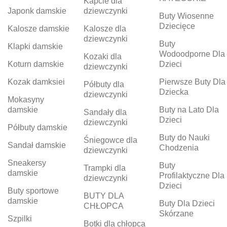
Kapcie dla
Japonk damskie
dziewczynki
Buty Wiosenne
Dziecięce
Kalosze damskie
Kalosze dla
dziewczynki
Buty
Klapki damskie
Wodoodporne Dla
Kozaki dla
Koturn damskie
Dzieci
dziewczynki
Kozak damksiei
Pierwsze Buty Dla
Półbuty dla
Dziecka
dziewczynki
Mokasyny
damskie
Buty na Lato Dla
Sandały dla
Dzieci
dziewczynki
Półbuty damskie
Buty do Nauki
Śniegowce dla
Sandał damskie
Chodzenia
dziewczynki
Sneakersy
Buty
Trampki dla
damskie
Profilaktyczne Dla
dziewczynki
Dzieci
Buty sportowe
BUTY DLA
damskie
Buty Dla Dzieci
CHŁOPCA
Skórzane
Szpilki
Botki dla chłopca