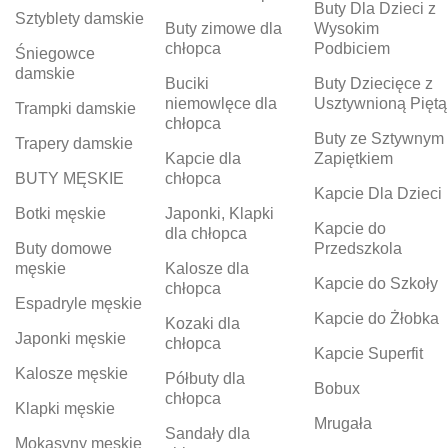
Buty Dla Dzieci z
Sztyblety damskie
Buty zimowe dla
Wysokim
chłopca
Podbiciem
Śniegowce
damskie
Buciki
Buty Dziecięce z
niemowlęce dla
Usztywnioną Piętą
Trampki damskie
chłopca
Buty ze Sztywnym
Trapery damskie
Kapcie dla
Zapiętkiem
BUTY MĘSKIE
chłopca
Kapcie Dla Dzieci
Botki męskie
Japonki, Klapki
Kapcie do
dla chłopca
Buty domowe
Przedszkola
męskie
Kalosze dla
Kapcie do Szkoły
chłopca
Espadryle męskie
Kapcie do Żłobka
Kozaki dla
Japonki męskie
chłopca
Kapcie Superfit
Kalosze męskie
Półbuty dla
Bobux
chłopca
Klapki męskie
Mrugała
Sandały dla
Mokasyny męskie