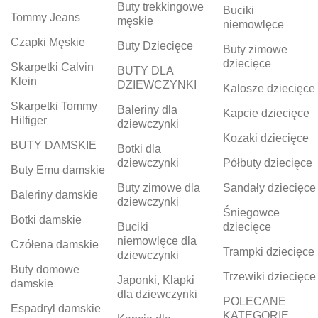
Buty trekkingowe
Buciki
Tommy Jeans
męskie
niemowlęce
Czapki Męskie
Buty Dziecięce
Buty zimowe
dziecięce
Skarpetki Calvin
BUTY DLA
Klein
DZIEWCZYNKI
Kalosze dziecięce
Skarpetki Tommy
Baleriny dla
Kapcie dziecięce
Hilfiger
dziewczynki
Kozaki dziecięce
BUTY DAMSKIE
Botki dla
dziewczynki
Półbuty dziecięce
Buty Emu damskie
Buty zimowe dla
Sandały dziecięce
Baleriny damskie
dziewczynki
Śniegowce
Botki damskie
Buciki
dziecięce
niemowlęce dla
Czółena damskie
Trampki dziecięce
dziewczynki
Buty domowe
Trzewiki dziecięce
Japonki, Klapki
damskie
dla dziewczynki
POLECANE
Espadryl damskie
KATEGORIE