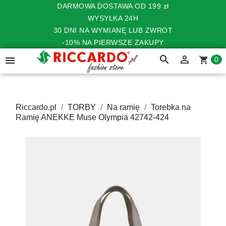
DARMOWA DOSTAWA OD 199 zł
WYSYŁKA 24H
30 DNI NA WYMIANĘ LUB ZWROT
-10% NA PIERWSZE ZAKUPY
search


shopping_cart
0
Riccardo.pl
TORBY
Na ramię
Torebka na
Ramię ANEKKE Muse Olympia 42742-424