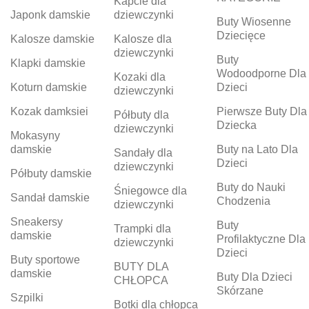
Kapcie dla
Japonk damskie
dziewczynki
Buty Wiosenne
Dziecięce
Kalosze damskie
Kalosze dla
dziewczynki
Buty
Klapki damskie
Wodoodporne Dla
Kozaki dla
Koturn damskie
Dzieci
dziewczynki
Kozak damksiei
Pierwsze Buty Dla
Półbuty dla
Dziecka
dziewczynki
Mokasyny
damskie
Buty na Lato Dla
Sandały dla
Dzieci
dziewczynki
Półbuty damskie
Buty do Nauki
Śniegowce dla
Sandał damskie
Chodzenia
dziewczynki
Sneakersy
Buty
Trampki dla
damskie
Profilaktyczne Dla
dziewczynki
Dzieci
Buty sportowe
BUTY DLA
damskie
Buty Dla Dzieci
CHŁOPCA
Skórzane
Szpilki
Botki dla chłopca