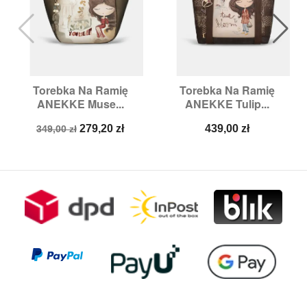
Torebka Na Ramię
Torebka Na Ramię
ANEKKE Muse...
ANEKKE Tulip...
Cena
Cena
Cena
279,20 zł
439,00 zł
349,00 zł
podstawowa