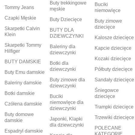
Buty trekkingowe
Buciki
Tommy Jeans
męskie
niemowlęce
Czapki Męskie
Buty Dziecięce
Buty zimowe
dziecięce
Skarpetki Calvin
BUTY DLA
Klein
DZIEWCZYNKI
Kalosze dziecięce
Skarpetki Tommy
Baleriny dla
Kapcie dziecięce
Hilfiger
dziewczynki
Kozaki dziecięce
BUTY DAMSKIE
Botki dla
dziewczynki
Półbuty dziecięce
Buty Emu damskie
Buty zimowe dla
Sandały dziecięce
Baleriny damskie
dziewczynki
Śniegowce
Botki damskie
Buciki
dziecięce
niemowlęce dla
Czółena damskie
Trampki dziecięce
dziewczynki
Buty domowe
Trzewiki dziecięce
Japonki, Klapki
damskie
dla dziewczynki
POLECANE
Espadryl damskie
KATEGORIE