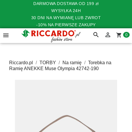
DARMOWA DOSTAWA OD 199 zł
WYSYŁKA 24H
30 DNI NA WYMIANĘ LUB ZWROT
-10% NA PIERWSZE ZAKUPY
search


shopping_cart
0
Riccardo.pl
TORBY
Na ramię
Torebka na
Ramię ANEKKE Muse Olympia 42742-190