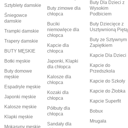
Buty Dla Dzieci z
Sztyblety damskie
Buty zimowe dla
Wysokim
chłopca
Podbiciem
Śniegowce
damskie
Buciki
Buty Dziecięce z
niemowlęce dla
Usztywnioną Piętą
Trampki damskie
chłopca
Buty ze Sztywnym
Trapery damskie
Kapcie dla
Zapiętkiem
BUTY MĘSKIE
chłopca
Kapcie Dla Dzieci
Botki męskie
Japonki, Klapki
Kapcie do
dla chłopca
Buty domowe
Przedszkola
męskie
Kalosze dla
Kapcie do Szkoły
chłopca
Espadryle męskie
Kapcie do Żłobka
Kozaki dla
Japonki męskie
chłopca
Kapcie Superfit
Kalosze męskie
Półbuty dla
Bobux
chłopca
Klapki męskie
Mrugała
Sandały dla
Mokasyny męskie