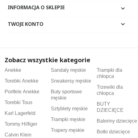
INFORMACJA O SKLEPIE

TWOJE KONTO

Zobacz wszystkie kategorie
Anekke
Sandały męskie
Trampki dla
chłopca
Torebki Anekke
Sneakersy męskie
Trzewiki dla
Portfele Anekke
Buty sportowe
chłopca
męskie
Torebki Tous
BUTY
Sztyblety męskie
DZIECIĘCE
Karl Lagerfeld
Trampki męskie
Baleriny dziecięce
Tommy Hilfiger
Trapery męskie
Botki dziecięce
Calvin Klein