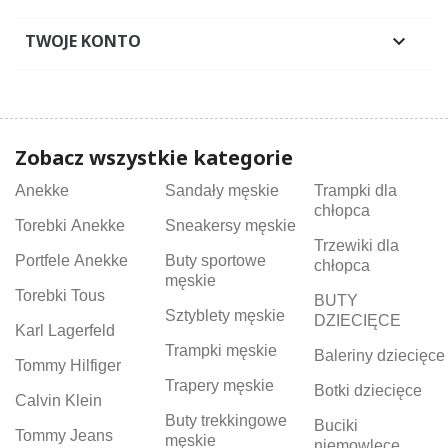
TWOJE KONTO

Zobacz wszystkie kategorie
Anekke
Sandały męskie
Trampki dla
chłopca
Torebki Anekke
Sneakersy męskie
Trzewiki dla
Portfele Anekke
Buty sportowe
chłopca
męskie
Torebki Tous
BUTY
Sztyblety męskie
DZIECIĘCE
Karl Lagerfeld
Trampki męskie
Baleriny dziecięce
Tommy Hilfiger
Trapery męskie
Botki dziecięce
Calvin Klein
Buty trekkingowe
Buciki
Tommy Jeans
męskie
niemowlęce