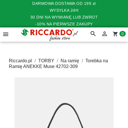
DARMOWA DOSTAWA OD 199 zł
WYSYŁKA 24H
30 DNI NA WYMIANĘ LUB ZWROT
-10% NA PIERWSZE ZAKUPY
search


shopping_cart
0
Riccardo.pl
TORBY
Na ramię
Torebka na
Ramię ANEKKE Muse 42702-309