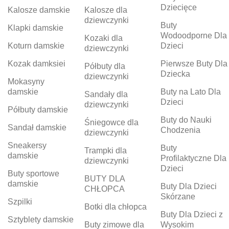
Dziecięce
Kalosze damskie
Kalosze dla
dziewczynki
Buty
Klapki damskie
Wodoodporne Dla
Kozaki dla
Koturn damskie
Dzieci
dziewczynki
Kozak damksiei
Pierwsze Buty Dla
Półbuty dla
Dziecka
dziewczynki
Mokasyny
damskie
Buty na Lato Dla
Sandały dla
Dzieci
dziewczynki
Półbuty damskie
Buty do Nauki
Śniegowce dla
Sandał damskie
Chodzenia
dziewczynki
Sneakersy
Buty
Trampki dla
damskie
Profilaktyczne Dla
dziewczynki
Dzieci
Buty sportowe
BUTY DLA
damskie
Buty Dla Dzieci
CHŁOPCA
Skórzane
Szpilki
Botki dla chłopca
Buty Dla Dzieci z
Sztyblety damskie
Buty zimowe dla
Wysokim