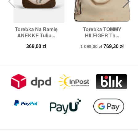
Torebka Na Ramię
Torebka TOMMY
ANEKKE Tulip...
HILFIGER Th...
Cena
Cena
Cena
369,00 zł
769,30 zł
1 099,00 zł
podstawowa