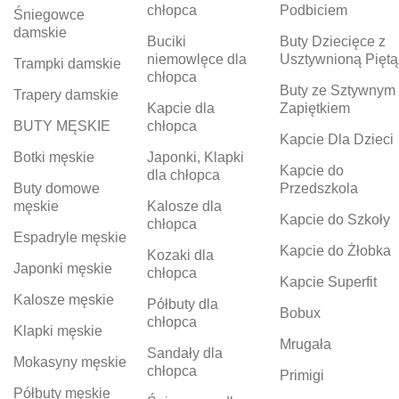
chłopca
Podbiciem
Śniegowce
damskie
Buciki
Buty Dziecięce z
niemowlęce dla
Usztywnioną Piętą
Trampki damskie
chłopca
Buty ze Sztywnym
Trapery damskie
Kapcie dla
Zapiętkiem
BUTY MĘSKIE
chłopca
Kapcie Dla Dzieci
Botki męskie
Japonki, Klapki
Kapcie do
dla chłopca
Buty domowe
Przedszkola
męskie
Kalosze dla
Kapcie do Szkoły
chłopca
Espadryle męskie
Kapcie do Żłobka
Kozaki dla
Japonki męskie
chłopca
Kapcie Superfit
Kalosze męskie
Półbuty dla
Bobux
chłopca
Klapki męskie
Mrugała
Sandały dla
Mokasyny męskie
chłopca
Primigi
Półbuty męskie