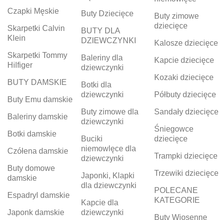
Czapki Męskie
Buty Dziecięce
Buty zimowe
dziecięce
Skarpetki Calvin
BUTY DLA
Klein
DZIEWCZYNKI
Kalosze dziecięce
Skarpetki Tommy
Baleriny dla
Kapcie dziecięce
Hilfiger
dziewczynki
Kozaki dziecięce
BUTY DAMSKIE
Botki dla
dziewczynki
Półbuty dziecięce
Buty Emu damskie
Buty zimowe dla
Sandały dziecięce
Baleriny damskie
dziewczynki
Śniegowce
Botki damskie
Buciki
dziecięce
niemowlęce dla
Czółena damskie
Trampki dziecięce
dziewczynki
Buty domowe
Trzewiki dziecięce
Japonki, Klapki
damskie
dla dziewczynki
POLECANE
Espadryl damskie
KATEGORIE
Kapcie dla
Japonk damskie
dziewczynki
Buty Wiosenne