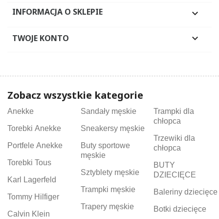
INFORMACJA O SKLEPIE

TWOJE KONTO

Zobacz wszystkie kategorie
Anekke
Sandały męskie
Trampki dla
chłopca
Torebki Anekke
Sneakersy męskie
Trzewiki dla
Portfele Anekke
Buty sportowe
chłopca
męskie
Torebki Tous
BUTY
Sztyblety męskie
DZIECIĘCE
Karl Lagerfeld
Trampki męskie
Baleriny dziecięce
Tommy Hilfiger
Trapery męskie
Botki dziecięce
Calvin Klein