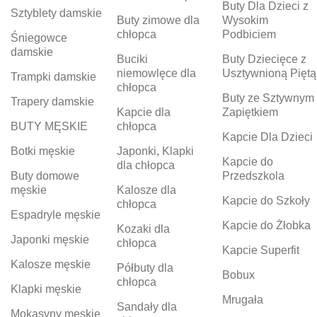
Buty Dla Dzieci z
Sztyblety damskie
Buty zimowe dla
Wysokim
chłopca
Podbiciem
Śniegowce
damskie
Buciki
Buty Dziecięce z
niemowlęce dla
Usztywnioną Piętą
Trampki damskie
chłopca
Buty ze Sztywnym
Trapery damskie
Kapcie dla
Zapiętkiem
BUTY MĘSKIE
chłopca
Kapcie Dla Dzieci
Botki męskie
Japonki, Klapki
Kapcie do
dla chłopca
Buty domowe
Przedszkola
męskie
Kalosze dla
Kapcie do Szkoły
chłopca
Espadryle męskie
Kapcie do Żłobka
Kozaki dla
Japonki męskie
chłopca
Kapcie Superfit
Kalosze męskie
Półbuty dla
Bobux
chłopca
Klapki męskie
Mrugała
Sandały dla
Mokasyny męskie