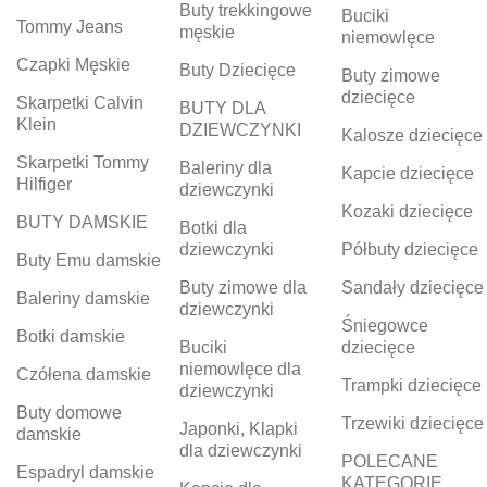
Buty trekkingowe
Buciki
Tommy Jeans
męskie
niemowlęce
Czapki Męskie
Buty Dziecięce
Buty zimowe
dziecięce
Skarpetki Calvin
BUTY DLA
Klein
DZIEWCZYNKI
Kalosze dziecięce
Skarpetki Tommy
Baleriny dla
Kapcie dziecięce
Hilfiger
dziewczynki
Kozaki dziecięce
BUTY DAMSKIE
Botki dla
dziewczynki
Półbuty dziecięce
Buty Emu damskie
Buty zimowe dla
Sandały dziecięce
Baleriny damskie
dziewczynki
Śniegowce
Botki damskie
Buciki
dziecięce
niemowlęce dla
Czółena damskie
Trampki dziecięce
dziewczynki
Buty domowe
Trzewiki dziecięce
Japonki, Klapki
damskie
dla dziewczynki
POLECANE
Espadryl damskie
KATEGORIE