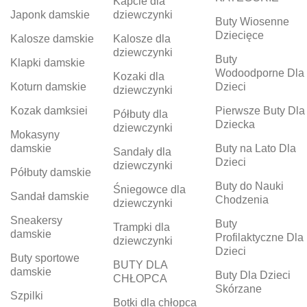
Kapcie dla
Japonk damskie
dziewczynki
Buty Wiosenne
Dziecięce
Kalosze damskie
Kalosze dla
dziewczynki
Buty
Klapki damskie
Wodoodporne Dla
Kozaki dla
Koturn damskie
Dzieci
dziewczynki
Kozak damksiei
Pierwsze Buty Dla
Półbuty dla
Dziecka
dziewczynki
Mokasyny
damskie
Buty na Lato Dla
Sandały dla
Dzieci
dziewczynki
Półbuty damskie
Buty do Nauki
Śniegowce dla
Sandał damskie
Chodzenia
dziewczynki
Sneakersy
Buty
Trampki dla
damskie
Profilaktyczne Dla
dziewczynki
Dzieci
Buty sportowe
BUTY DLA
damskie
Buty Dla Dzieci
CHŁOPCA
Skórzane
Szpilki
Botki dla chłopca