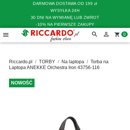
DARMOWA DOSTAWA OD 199 zł
WYSYŁKA 24H
30 DNI NA WYMIANĘ LUB ZWROT
-10% NA PIERWSZE ZAKUPY
search


shopping_cart
0
Riccardo.pl
TORBY
Na laptopa
Torba na
Laptopa ANEKKE Orchestra Iron 43756-116
NOWOŚĆ