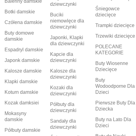
Baleriny damskie
dziewczynki
Śniegowce
Botki damskie
Buciki
dziecięce
niemowlęce dla
Czółena damskie
Trampki dziecięce
dziewczynki
Buty domowe
Trzewiki dziecięce
Japonki, Klapki
damskie
dla dziewczynki
POLECANE
Espadryl damskie
KATEGORIE
Kapcie dla
Japonk damskie
dziewczynki
Buty Wiosenne
Dziecięce
Kalosze damskie
Kalosze dla
dziewczynki
Buty
Klapki damskie
Wodoodporne Dla
Kozaki dla
Koturn damskie
Dzieci
dziewczynki
Kozak damksiei
Pierwsze Buty Dla
Półbuty dla
Dziecka
dziewczynki
Mokasyny
damskie
Buty na Lato Dla
Sandały dla
Dzieci
dziewczynki
Półbuty damskie