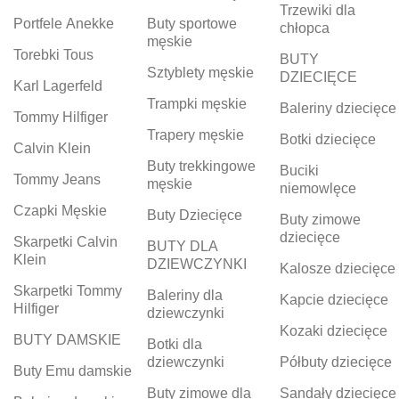
Trzewiki dla
Portfele Anekke
Buty sportowe
chłopca
męskie
Torebki Tous
BUTY
Sztyblety męskie
DZIECIĘCE
Karl Lagerfeld
Trampki męskie
Baleriny dziecięce
Tommy Hilfiger
Trapery męskie
Botki dziecięce
Calvin Klein
Buty trekkingowe
Buciki
Tommy Jeans
męskie
niemowlęce
Czapki Męskie
Buty Dziecięce
Buty zimowe
dziecięce
Skarpetki Calvin
BUTY DLA
Klein
DZIEWCZYNKI
Kalosze dziecięce
Skarpetki Tommy
Baleriny dla
Kapcie dziecięce
Hilfiger
dziewczynki
Kozaki dziecięce
BUTY DAMSKIE
Botki dla
dziewczynki
Półbuty dziecięce
Buty Emu damskie
Buty zimowe dla
Sandały dziecięce