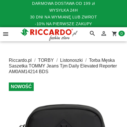
DARMOWA DOSTAWA OD 199 zł
WYSYŁKA 24H
30 DNI NA WYMIANĘ LUB ZWROT
-10% NA PIERWSZE ZAKUPY
search


shopping_cart
0
Riccardo.pl
TORBY
Listonoszki
Torba Męska
Saszetka TOMMY Jeans Tjm Daily Elevated Reporter
AM0AM14214 BDS
NOWOŚĆ