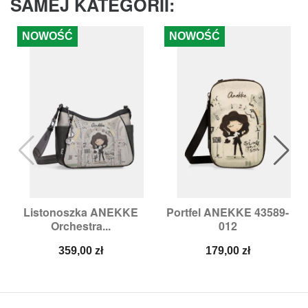
SAMEJ KATEGORII:
NOWOŚĆ
NOWOŚĆ
Listonoszka ANEKKE
Portfel ANEKKE 43589-
Orchestra...
012
Cena
Cena
359,00 zł
179,00 zł