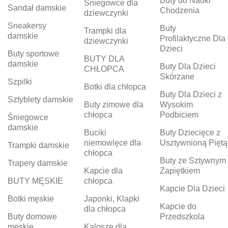
Buty do Nauki
Śniegowce dla
Sandał damskie
Chodzenia
dziewczynki
Sneakersy
Buty
Trampki dla
damskie
Profilaktyczne Dla
dziewczynki
Dzieci
Buty sportowe
BUTY DLA
damskie
Buty Dla Dzieci
CHŁOPCA
Skórzane
Szpilki
Botki dla chłopca
Buty Dla Dzieci z
Sztyblety damskie
Buty zimowe dla
Wysokim
chłopca
Podbiciem
Śniegowce
damskie
Buciki
Buty Dziecięce z
niemowlęce dla
Usztywnioną Piętą
Trampki damskie
chłopca
Buty ze Sztywnym
Trapery damskie
Kapcie dla
Zapiętkiem
BUTY MĘSKIE
chłopca
Kapcie Dla Dzieci
Botki męskie
Japonki, Klapki
Kapcie do
dla chłopca
Buty domowe
Przedszkola
męskie
Kalosze dla