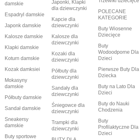
Trzewiki dziecięce
Japonki, Klapki
damskie
dla dziewczynki
POLECANE
Espadryl damskie
KATEGORIE
Kapcie dla
Japonk damskie
dziewczynki
Buty Wiosenne
Dziecięce
Kalosze damskie
Kalosze dla
dziewczynki
Buty
Klapki damskie
Wodoodporne Dla
Kozaki dla
Koturn damskie
Dzieci
dziewczynki
Kozak damksiei
Pierwsze Buty Dla
Półbuty dla
Dziecka
dziewczynki
Mokasyny
damskie
Buty na Lato Dla
Sandały dla
Dzieci
dziewczynki
Półbuty damskie
Buty do Nauki
Śniegowce dla
Sandał damskie
Chodzenia
dziewczynki
Sneakersy
Buty
Trampki dla
damskie
Profilaktyczne Dla
dziewczynki
Dzieci
Buty sportowe
BUTY DLA