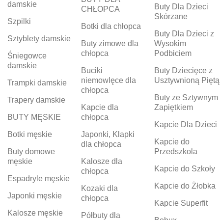
damskie
Buty Dla Dzieci
CHŁOPCA
Skórzane
Szpilki
Botki dla chłopca
Buty Dla Dzieci z
Sztyblety damskie
Buty zimowe dla
Wysokim
chłopca
Podbiciem
Śniegowce
damskie
Buciki
Buty Dziecięce z
niemowlęce dla
Usztywnioną Piętą
Trampki damskie
chłopca
Buty ze Sztywnym
Trapery damskie
Kapcie dla
Zapiętkiem
BUTY MĘSKIE
chłopca
Kapcie Dla Dzieci
Botki męskie
Japonki, Klapki
Kapcie do
dla chłopca
Buty domowe
Przedszkola
męskie
Kalosze dla
Kapcie do Szkoły
chłopca
Espadryle męskie
Kapcie do Żłobka
Kozaki dla
Japonki męskie
chłopca
Kapcie Superfit
Kalosze męskie
Półbuty dla