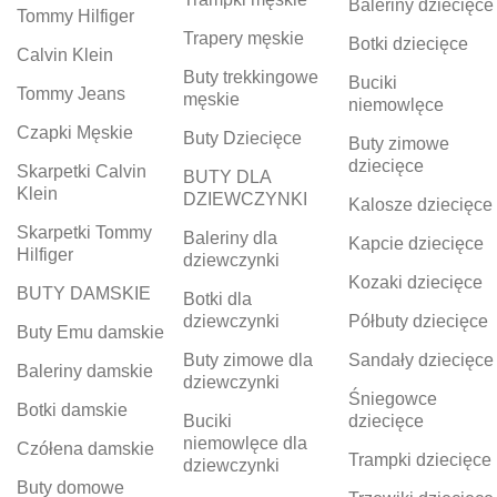
Baleriny dziecięce
Tommy Hilfiger
Trapery męskie
Botki dziecięce
Calvin Klein
Buty trekkingowe
Buciki
Tommy Jeans
męskie
niemowlęce
Czapki Męskie
Buty Dziecięce
Buty zimowe
dziecięce
Skarpetki Calvin
BUTY DLA
Klein
DZIEWCZYNKI
Kalosze dziecięce
Skarpetki Tommy
Baleriny dla
Kapcie dziecięce
Hilfiger
dziewczynki
Kozaki dziecięce
BUTY DAMSKIE
Botki dla
dziewczynki
Półbuty dziecięce
Buty Emu damskie
Buty zimowe dla
Sandały dziecięce
Baleriny damskie
dziewczynki
Śniegowce
Botki damskie
Buciki
dziecięce
niemowlęce dla
Czółena damskie
Trampki dziecięce
dziewczynki
Buty domowe