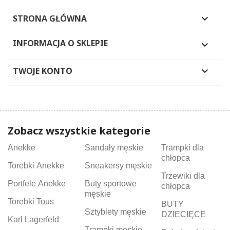
STRONA GŁÓWNA

INFORMACJA O SKLEPIE

TWOJE KONTO

Zobacz wszystkie kategorie
Anekke
Sandały męskie
Trampki dla
chłopca
Torebki Anekke
Sneakersy męskie
Trzewiki dla
Portfele Anekke
Buty sportowe
chłopca
męskie
Torebki Tous
BUTY
Sztyblety męskie
DZIECIĘCE
Karl Lagerfeld
Trampki męskie