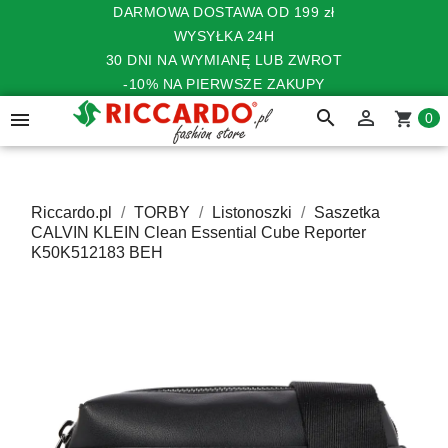
DARMOWA DOSTAWA OD 199 zł
WYSYŁKA 24H
30 DNI NA WYMIANĘ LUB ZWROT
-10% NA PIERWSZE ZAKUPY
search


shopping_cart
0
Riccardo.pl
TORBY
Listonoszki
Saszetka
CALVIN KLEIN Clean Essential Cube Reporter
K50K512183 BEH