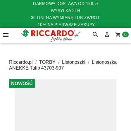
DARMOWA DOSTAWA OD 199 zł
WYSYŁKA 24H
30 DNI NA WYMIANĘ LUB ZWROT
-10% NA PIERWSZE ZAKUPY
search


shopping_cart
0
Riccardo.pl
TORBY
Listonoszki
Listonoszka
ANEKKE Tulip 43703-907
NOWOŚĆ