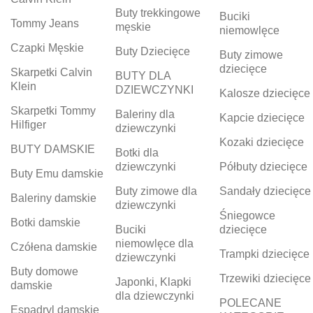
Buty trekkingowe
Buciki
Tommy Jeans
męskie
niemowlęce
Czapki Męskie
Buty Dziecięce
Buty zimowe
dziecięce
Skarpetki Calvin
BUTY DLA
Klein
DZIEWCZYNKI
Kalosze dziecięce
Skarpetki Tommy
Baleriny dla
Kapcie dziecięce
Hilfiger
dziewczynki
Kozaki dziecięce
BUTY DAMSKIE
Botki dla
dziewczynki
Półbuty dziecięce
Buty Emu damskie
Buty zimowe dla
Sandały dziecięce
Baleriny damskie
dziewczynki
Śniegowce
Botki damskie
Buciki
dziecięce
niemowlęce dla
Czółena damskie
Trampki dziecięce
dziewczynki
Buty domowe
Trzewiki dziecięce
Japonki, Klapki
damskie
dla dziewczynki
POLECANE
Espadryl damskie