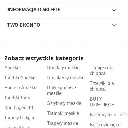
INFORMACJA O SKLEPIE

TWOJE KONTO

Zobacz wszystkie kategorie
Anekke
Sandały męskie
Trampki dla
chłopca
Torebki Anekke
Sneakersy męskie
Trzewiki dla
Portfele Anekke
Buty sportowe
chłopca
męskie
Torebki Tous
BUTY
Sztyblety męskie
DZIECIĘCE
Karl Lagerfeld
Trampki męskie
Baleriny dziecięce
Tommy Hilfiger
Trapery męskie
Botki dziecięce
Calvin Klein