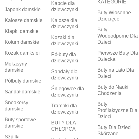
KATEGORIE
Kapcie dla
Japonk damskie
dziewczynki
Buty Wiosenne
Dziecięce
Kalosze damskie
Kalosze dla
dziewczynki
Buty
Klapki damskie
Wodoodporne Dla
Kozaki dla
Koturn damskie
Dzieci
dziewczynki
Kozak damksiei
Pierwsze Buty Dla
Półbuty dla
Dziecka
dziewczynki
Mokasyny
damskie
Buty na Lato Dla
Sandały dla
Dzieci
dziewczynki
Półbuty damskie
Buty do Nauki
Śniegowce dla
Sandał damskie
Chodzenia
dziewczynki
Sneakersy
Buty
Trampki dla
damskie
Profilaktyczne Dla
dziewczynki
Dzieci
Buty sportowe
BUTY DLA
damskie
Buty Dla Dzieci
CHŁOPCA
Skórzane
Szpilki