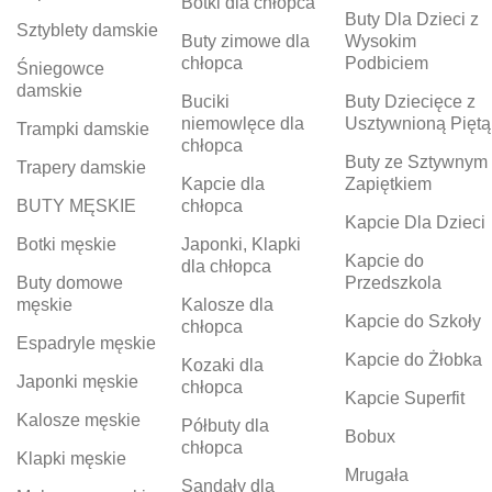
Botki dla chłopca
Buty Dla Dzieci z
Sztyblety damskie
Buty zimowe dla
Wysokim
chłopca
Podbiciem
Śniegowce
damskie
Buciki
Buty Dziecięce z
niemowlęce dla
Usztywnioną Piętą
Trampki damskie
chłopca
Buty ze Sztywnym
Trapery damskie
Kapcie dla
Zapiętkiem
BUTY MĘSKIE
chłopca
Kapcie Dla Dzieci
Botki męskie
Japonki, Klapki
Kapcie do
dla chłopca
Buty domowe
Przedszkola
męskie
Kalosze dla
Kapcie do Szkoły
chłopca
Espadryle męskie
Kapcie do Żłobka
Kozaki dla
Japonki męskie
chłopca
Kapcie Superfit
Kalosze męskie
Półbuty dla
Bobux
chłopca
Klapki męskie
Mrugała
Sandały dla