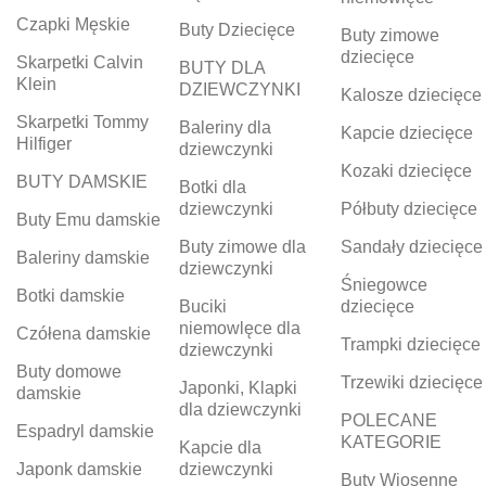
Czapki Męskie
Buty Dziecięce
Buty zimowe
dziecięce
Skarpetki Calvin
BUTY DLA
Klein
DZIEWCZYNKI
Kalosze dziecięce
Skarpetki Tommy
Baleriny dla
Kapcie dziecięce
Hilfiger
dziewczynki
Kozaki dziecięce
BUTY DAMSKIE
Botki dla
dziewczynki
Półbuty dziecięce
Buty Emu damskie
Buty zimowe dla
Sandały dziecięce
Baleriny damskie
dziewczynki
Śniegowce
Botki damskie
Buciki
dziecięce
niemowlęce dla
Czółena damskie
Trampki dziecięce
dziewczynki
Buty domowe
Trzewiki dziecięce
Japonki, Klapki
damskie
dla dziewczynki
POLECANE
Espadryl damskie
KATEGORIE
Kapcie dla
Japonk damskie
dziewczynki
Buty Wiosenne