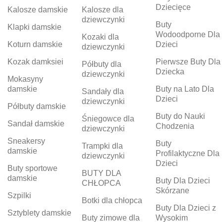
Dziecięce
Kalosze damskie
Kalosze dla
dziewczynki
Buty
Klapki damskie
Wodoodporne Dla
Kozaki dla
Koturn damskie
Dzieci
dziewczynki
Kozak damksiei
Pierwsze Buty Dla
Półbuty dla
Dziecka
dziewczynki
Mokasyny
damskie
Buty na Lato Dla
Sandały dla
Dzieci
dziewczynki
Półbuty damskie
Buty do Nauki
Śniegowce dla
Sandał damskie
Chodzenia
dziewczynki
Sneakersy
Buty
Trampki dla
damskie
Profilaktyczne Dla
dziewczynki
Dzieci
Buty sportowe
BUTY DLA
damskie
Buty Dla Dzieci
CHŁOPCA
Skórzane
Szpilki
Botki dla chłopca
Buty Dla Dzieci z
Sztyblety damskie
Buty zimowe dla
Wysokim