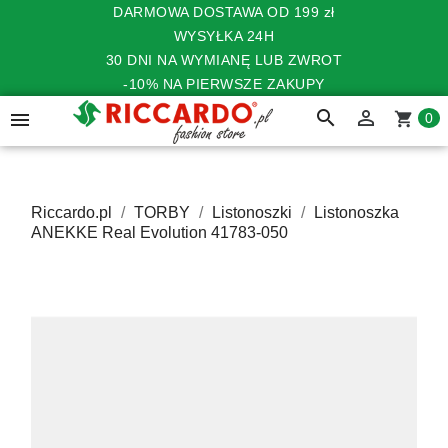
DARMOWA DOSTAWA OD 199 zł
WYSYŁKA 24H
30 DNI NA WYMIANĘ LUB ZWROT
-10% NA PIERWSZE ZAKUPY
search


shopping_cart
0
Riccardo.pl
TORBY
Listonoszki
Listonoszka
ANEKKE Real Evolution 41783-050