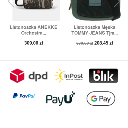
Listonoszka ANEKKE
Listonoszka Męska
Orchestra...
TOMMY JEANS Tjm...
Cena
Cena
Cena
309,00 zł
208,45 zł
379,00 zł
podstawowa