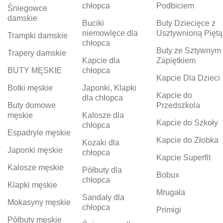
chłopca
Podbiciem
Śniegowce
damskie
Buciki
Buty Dziecięce z
niemowlęce dla
Usztywnioną Piętą
Trampki damskie
chłopca
Buty ze Sztywnym
Trapery damskie
Kapcie dla
Zapiętkiem
BUTY MĘSKIE
chłopca
Kapcie Dla Dzieci
Botki męskie
Japonki, Klapki
Kapcie do
dla chłopca
Buty domowe
Przedszkola
męskie
Kalosze dla
Kapcie do Szkoły
chłopca
Espadryle męskie
Kapcie do Żłobka
Kozaki dla
Japonki męskie
chłopca
Kapcie Superfit
Kalosze męskie
Półbuty dla
Bobux
chłopca
Klapki męskie
Mrugała
Sandały dla
Mokasyny męskie
chłopca
Primigi
Półbuty męskie