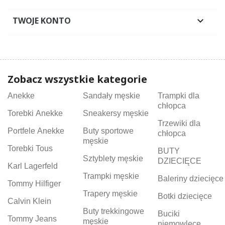
TWOJE KONTO

Zobacz wszystkie kategorie
Anekke
Sandały męskie
Trampki dla
chłopca
Torebki Anekke
Sneakersy męskie
Trzewiki dla
Portfele Anekke
Buty sportowe
chłopca
męskie
Torebki Tous
BUTY
Sztyblety męskie
DZIECIĘCE
Karl Lagerfeld
Trampki męskie
Baleriny dziecięce
Tommy Hilfiger
Trapery męskie
Botki dziecięce
Calvin Klein
Buty trekkingowe
Buciki
Tommy Jeans
męskie
niemowlęce