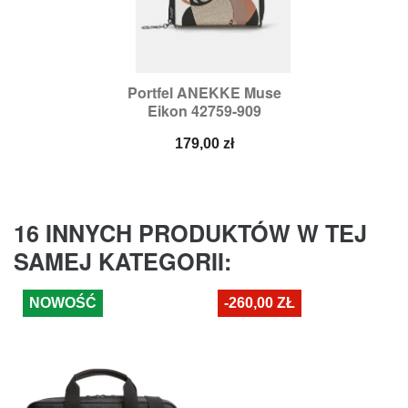
Portfel ANEKKE Muse
Eikon 42759-909
Cena
179,00 zł
16 INNYCH PRODUKTÓW W TEJ
SAMEJ KATEGORII:
NOWOŚĆ
-260,00 ZŁ