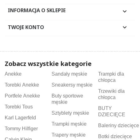
INFORMACJA O SKLEPIE

TWOJE KONTO

Zobacz wszystkie kategorie
Anekke
Sandały męskie
Trampki dla
chłopca
Torebki Anekke
Sneakersy męskie
Trzewiki dla
Portfele Anekke
Buty sportowe
chłopca
męskie
Torebki Tous
BUTY
Sztyblety męskie
DZIECIĘCE
Karl Lagerfeld
Trampki męskie
Baleriny dziecięce
Tommy Hilfiger
Trapery męskie
Botki dziecięce
Calvin Klein