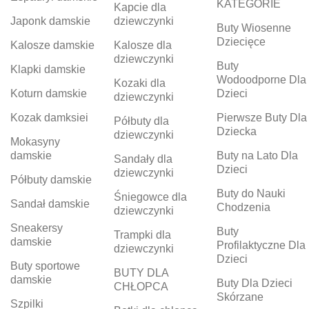
KATEGORIE
Kapcie dla
Japonk damskie
dziewczynki
Buty Wiosenne
Dziecięce
Kalosze damskie
Kalosze dla
dziewczynki
Buty
Klapki damskie
Wodoodporne Dla
Kozaki dla
Koturn damskie
Dzieci
dziewczynki
Kozak damksiei
Pierwsze Buty Dla
Półbuty dla
Dziecka
dziewczynki
Mokasyny
damskie
Buty na Lato Dla
Sandały dla
Dzieci
dziewczynki
Półbuty damskie
Buty do Nauki
Śniegowce dla
Sandał damskie
Chodzenia
dziewczynki
Sneakersy
Buty
Trampki dla
damskie
Profilaktyczne Dla
dziewczynki
Dzieci
Buty sportowe
BUTY DLA
damskie
Buty Dla Dzieci
CHŁOPCA
Skórzane
Szpilki