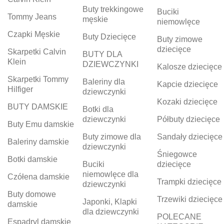
Buty trekkingowe
Buciki
Tommy Jeans
męskie
niemowlęce
Czapki Męskie
Buty Dziecięce
Buty zimowe
dziecięce
Skarpetki Calvin
BUTY DLA
Klein
DZIEWCZYNKI
Kalosze dziecięce
Skarpetki Tommy
Baleriny dla
Kapcie dziecięce
Hilfiger
dziewczynki
Kozaki dziecięce
BUTY DAMSKIE
Botki dla
dziewczynki
Półbuty dziecięce
Buty Emu damskie
Buty zimowe dla
Sandały dziecięce
Baleriny damskie
dziewczynki
Śniegowce
Botki damskie
Buciki
dziecięce
niemowlęce dla
Czółena damskie
Trampki dziecięce
dziewczynki
Buty domowe
Trzewiki dziecięce
Japonki, Klapki
damskie
dla dziewczynki
POLECANE
Espadryl damskie