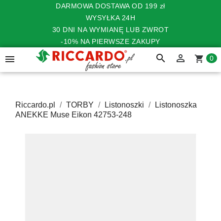
DARMOWA DOSTAWA OD 199 zł
WYSYŁKA 24H
30 DNI NA WYMIANĘ LUB ZWROT
-10% NA PIERWSZE ZAKUPY
search


shopping_cart
0
Riccardo.pl
TORBY
Listonoszki
Listonoszka
ANEKKE Muse Eikon 42753-248