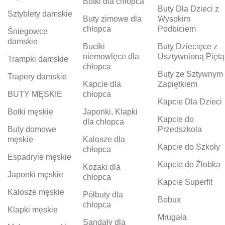
Botki dla chłopca
Buty Dla Dzieci z
Sztyblety damskie
Buty zimowe dla
Wysokim
chłopca
Podbiciem
Śniegowce
damskie
Buciki
Buty Dziecięce z
niemowlęce dla
Usztywnioną Piętą
Trampki damskie
chłopca
Buty ze Sztywnym
Trapery damskie
Kapcie dla
Zapiętkiem
BUTY MĘSKIE
chłopca
Kapcie Dla Dzieci
Botki męskie
Japonki, Klapki
Kapcie do
dla chłopca
Buty domowe
Przedszkola
męskie
Kalosze dla
Kapcie do Szkoły
chłopca
Espadryle męskie
Kapcie do Żłobka
Kozaki dla
Japonki męskie
chłopca
Kapcie Superfit
Kalosze męskie
Półbuty dla
Bobux
chłopca
Klapki męskie
Mrugała
Sandały dla