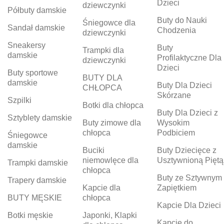
Dzieci
dziewczynki
Półbuty damskie
Buty do Nauki
Śniegowce dla
Sandał damskie
Chodzenia
dziewczynki
Sneakersy
Buty
Trampki dla
damskie
Profilaktyczne Dla
dziewczynki
Dzieci
Buty sportowe
BUTY DLA
damskie
Buty Dla Dzieci
CHŁOPCA
Skórzane
Szpilki
Botki dla chłopca
Buty Dla Dzieci z
Sztyblety damskie
Buty zimowe dla
Wysokim
chłopca
Podbiciem
Śniegowce
damskie
Buciki
Buty Dziecięce z
niemowlęce dla
Usztywnioną Piętą
Trampki damskie
chłopca
Buty ze Sztywnym
Trapery damskie
Kapcie dla
Zapiętkiem
BUTY MĘSKIE
chłopca
Kapcie Dla Dzieci
Botki męskie
Japonki, Klapki
Kapcie do