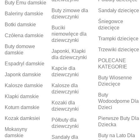
Buty Emu damskie
Buty zimowe dla
Sandały dziecięce
Baleriny damskie
dziewczynki
Śniegowce
Botki damskie
Buciki
dziecięce
niemowlęce dla
Czółena damskie
Trampki dziecięce
dziewczynki
Buty domowe
Trzewiki dziecięce
Japonki, Klapki
damskie
dla dziewczynki
POLECANE
Espadryl damskie
KATEGORIE
Kapcie dla
Japonk damskie
dziewczynki
Buty Wiosenne
Dziecięce
Kalosze damskie
Kalosze dla
dziewczynki
Buty
Klapki damskie
Wodoodporne Dla
Kozaki dla
Koturn damskie
Dzieci
dziewczynki
Kozak damksiei
Pierwsze Buty Dla
Półbuty dla
Dziecka
dziewczynki
Mokasyny
damskie
Buty na Lato Dla
Sandały dla