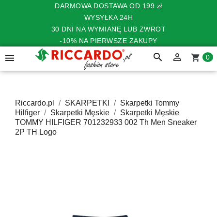
DARMOWA DOSTAWA OD 199 zł
WYSYŁKA 24H
30 DNI NA WYMIANĘ LUB ZWROT
-10% NA PIERWSZE ZAKUPY
search


shopping_cart
0
Riccardo.pl
SKARPETKI
Skarpetki Tommy
Hilfiger
Skarpetki Męskie
Skarpetki Męskie
TOMMY HILFIGER 701232933 002 Th Men Sneaker
2P TH Logo