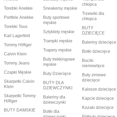
chłopca
Torebki Anekke
Sneakersy męskie
Trzewiki dla
Portfele Anekke
Buty sportowe
chłopca
męskie
Torebki Tous
BUTY
Sztyblety męskie
DZIECIĘCE
Karl Lagerfeld
Trampki męskie
Baleriny dziecięce
Tommy Hilfiger
Trapery męskie
Botki dziecięce
Calvin Klein
Buty trekkingowe
Buciki
Tommy Jeans
męskie
niemowlęce
Czapki Męskie
Buty Dziecięce
Buty zimowe
dziecięce
Skarpetki Calvin
BUTY DLA
Klein
DZIEWCZYNKI
Kalosze dziecięce
Skarpetki Tommy
Baleriny dla
Kapcie dziecięce
Hilfiger
dziewczynki
Kozaki dziecięce
BUTY DAMSKIE
Botki dla
dziewczynki
Półbuty dziecięce