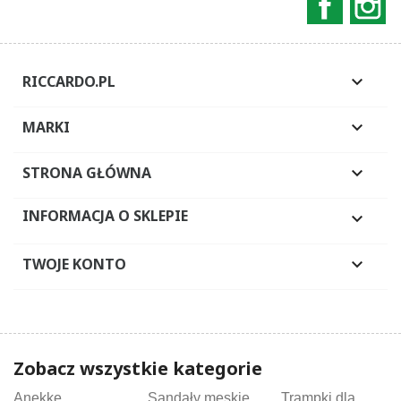
RICCARDO.PL

MARKI

STRONA GŁÓWNA

INFORMACJA O SKLEPIE

TWOJE KONTO

Zobacz wszystkie kategorie
Anekke
Sandały męskie
Trampki dla