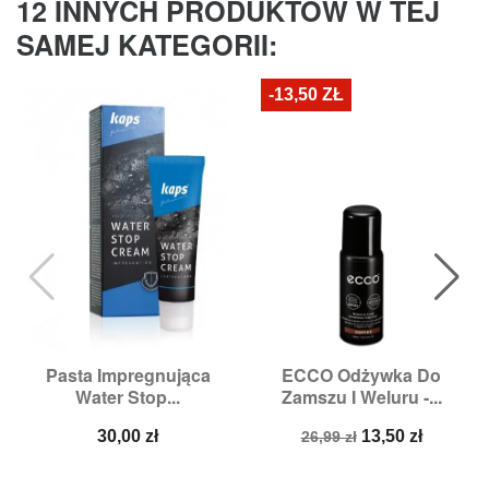
12 INNYCH PRODUKTÓW W TEJ
SAMEJ KATEGORII:
-13,50 ZŁ
Pasta Impregnująca
ECCO Odżywka Do
Water Stop...
Zamszu I Weluru -...
Cena
Cena
Cena
30,00 zł
13,50 zł
26,99 zł
podstawowa