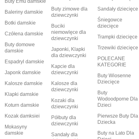
Buty Emu damskie
Buty zimowe dla
Sandały dziecięce
Baleriny damskie
dziewczynki
Śniegowce
Botki damskie
Buciki
dziecięce
niemowlęce dla
Czółena damskie
Trampki dziecięce
dziewczynki
Buty domowe
Trzewiki dziecięce
Japonki, Klapki
damskie
dla dziewczynki
POLECANE
Espadryl damskie
KATEGORIE
Kapcie dla
Japonk damskie
dziewczynki
Buty Wiosenne
Dziecięce
Kalosze damskie
Kalosze dla
dziewczynki
Buty
Klapki damskie
Wodoodporne Dla
Kozaki dla
Koturn damskie
Dzieci
dziewczynki
Kozak damksiei
Pierwsze Buty Dla
Półbuty dla
Dziecka
dziewczynki
Mokasyny
damskie
Buty na Lato Dla
Sandały dla