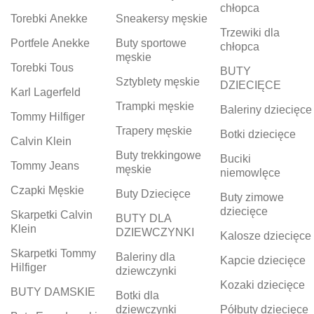
chłopca
Torebki Anekke
Sneakersy męskie
Trzewiki dla
Portfele Anekke
Buty sportowe
chłopca
męskie
Torebki Tous
BUTY
Sztyblety męskie
DZIECIĘCE
Karl Lagerfeld
Trampki męskie
Baleriny dziecięce
Tommy Hilfiger
Trapery męskie
Botki dziecięce
Calvin Klein
Buty trekkingowe
Buciki
Tommy Jeans
męskie
niemowlęce
Czapki Męskie
Buty Dziecięce
Buty zimowe
dziecięce
Skarpetki Calvin
BUTY DLA
Klein
DZIEWCZYNKI
Kalosze dziecięce
Skarpetki Tommy
Baleriny dla
Kapcie dziecięce
Hilfiger
dziewczynki
Kozaki dziecięce
BUTY DAMSKIE
Botki dla
dziewczynki
Półbuty dziecięce