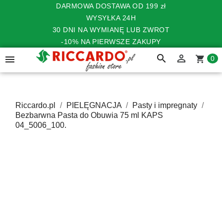
DARMOWA DOSTAWA OD 199 zł
WYSYŁKA 24H
30 DNI NA WYMIANĘ LUB ZWROT
-10% NA PIERWSZE ZAKUPY
search


shopping_cart
0
Riccardo.pl
PIELĘGNACJA
Pasty i impregnaty
Bezbarwna Pasta do Obuwia 75 ml KAPS
04_5006_100.