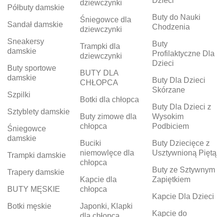
Dzieci
dziewczynki
Półbuty damskie
Buty do Nauki
Śniegowce dla
Sandał damskie
Chodzenia
dziewczynki
Sneakersy
Buty
Trampki dla
damskie
Profilaktyczne Dla
dziewczynki
Dzieci
Buty sportowe
BUTY DLA
damskie
Buty Dla Dzieci
CHŁOPCA
Skórzane
Szpilki
Botki dla chłopca
Buty Dla Dzieci z
Sztyblety damskie
Buty zimowe dla
Wysokim
chłopca
Podbiciem
Śniegowce
damskie
Buciki
Buty Dziecięce z
niemowlęce dla
Usztywnioną Piętą
Trampki damskie
chłopca
Buty ze Sztywnym
Trapery damskie
Kapcie dla
Zapiętkiem
BUTY MĘSKIE
chłopca
Kapcie Dla Dzieci
Botki męskie
Japonki, Klapki
Kapcie do
dla chłopca