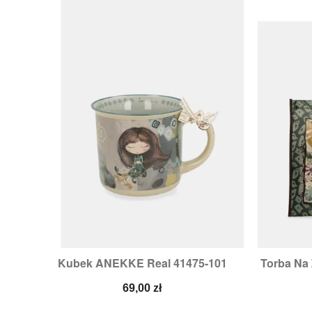
Kubek ANEKKE Real 41475-101
Torba Na

Szybki podgląd
Cena
69,00 zł