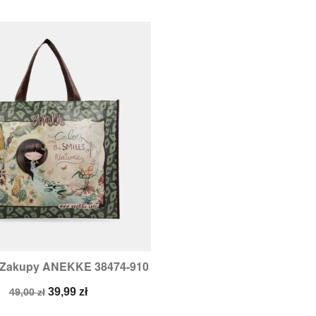
 Zakupy ANEKKE 38474-910

Szybki podgląd
Cena
Cena
39,99 zł
49,00 zł
podstawowa