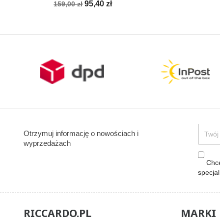
Cena
Cena
95,40 zł
159,00 zł
podstawowa
Otrzymuj informację o nowościach i
wyprzedażach
Chcę
specja
RICCARDO.PL
MARKI