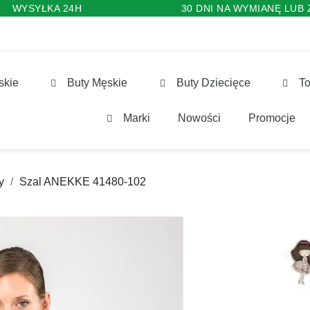
WYSYŁKA 24H
30 DNI NA WYMIANĘ LUB
skie
Buty Męskie
Buty Dziecięce
To
Marki
Nowości
Promocje
y
Szal ANEKKE 41480-102