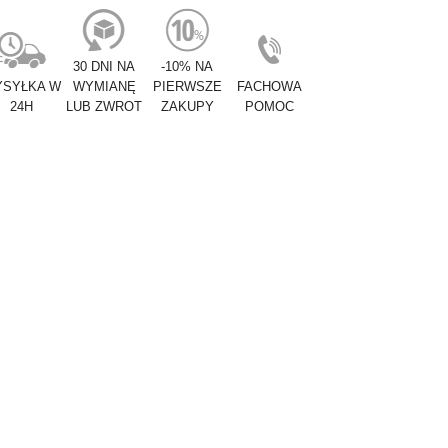
30 DNI NA
-10% NA
SYŁKA W
WYMIANĘ
PIERWSZE
FACHOWA
24H
LUB ZWROT
ZAKUPY
POMOC