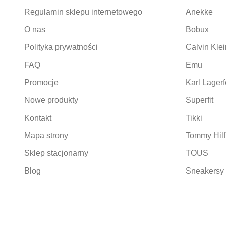
Regulamin sklepu internetowego
Anekke
O nas
Bobux
Polityka prywatności
Calvin Klei
FAQ
Emu
Promocje
Karl Lagerf
Nowe produkty
Superfit
Kontakt
Tikki
Mapa strony
Tommy Hilf
Sklep stacjonarny
TOUS
Blog
Sneakersy 