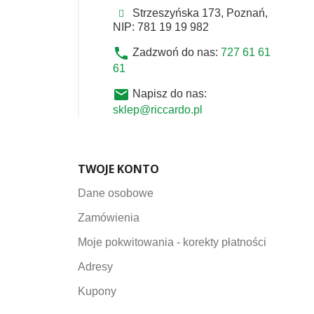
Strzeszyńska 173, Poznań,
NIP: 781 19 19 982
phone
Zadzwoń do nas:
727 61 61
61
email
Napisz do nas:
sklep@riccardo.pl
TWOJE KONTO
Dane osobowe
Zamówienia
Moje pokwitowania - korekty płatności
Adresy
Kupony