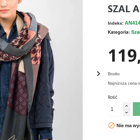
SZAL A
AN414
Indeks:
Sza
Kategoria:
119,

Brutto
Najniższa cena w
Ilość

Nie ma wys