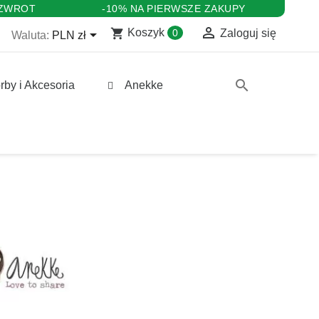
 ZWROT
-10% NA PIERWSZE ZAKUPY

shopping_cart

Koszyk
0
Zaloguj się
Waluta:
PLN zł
search
rby i Akcesoria
Anekke