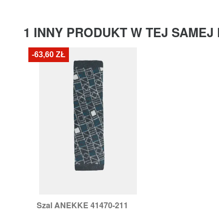
1 INNY PRODUKT W TEJ SAMEJ 
-63,60 ZŁ
Szal ANEKKE 41470-211

Szybki podgląd