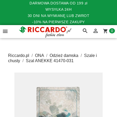
DARMOWA DOSTAWA OD 199 zł
WYSYŁKA 24H
30 DNI NA WYMIANĘ LUB ZWROT
-10% NA PIERWSZE ZAKUPY
search


shopping_cart
0
Riccardo.pl
ONA
Odzież damska
Szale i
chusty
Szal ANEKKE 41470-031