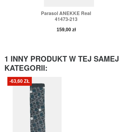
Parasol ANEKKE Real
41473-213
Cena
159,00 zł
1 INNY PRODUKT W TEJ SAMEJ
KATEGORII:
-63,60 ZŁ