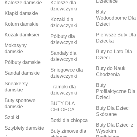
Dziecięce
Kalosze damskie
Kalosze dla
dziewczynki
Buty
Klapki damskie
Wodoodporne Dla
Kozaki dla
Koturn damskie
Dzieci
dziewczynki
Kozak damksiei
Pierwsze Buty Dla
Półbuty dla
Dziecka
dziewczynki
Mokasyny
damskie
Buty na Lato Dla
Sandały dla
Dzieci
dziewczynki
Półbuty damskie
Buty do Nauki
Śniegowce dla
Sandał damskie
Chodzenia
dziewczynki
Sneakersy
Buty
Trampki dla
damskie
Profilaktyczne Dla
dziewczynki
Dzieci
Buty sportowe
BUTY DLA
damskie
Buty Dla Dzieci
CHŁOPCA
Skórzane
Szpilki
Botki dla chłopca
Buty Dla Dzieci z
Sztyblety damskie
Buty zimowe dla
Wysokim