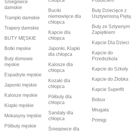
chłopca
Podbiciem
Śniegowce
damskie
Buciki
Buty Dziecięce z
niemowlęce dla
Usztywnioną Piętą
Trampki damskie
chłopca
Buty ze Sztywnym
Trapery damskie
Kapcie dla
Zapiętkiem
BUTY MĘSKIE
chłopca
Kapcie Dla Dzieci
Botki męskie
Japonki, Klapki
Kapcie do
dla chłopca
Buty domowe
Przedszkola
męskie
Kalosze dla
Kapcie do Szkoły
chłopca
Espadryle męskie
Kapcie do Żłobka
Kozaki dla
Japonki męskie
chłopca
Kapcie Superfit
Kalosze męskie
Półbuty dla
Bobux
chłopca
Klapki męskie
Mrugała
Sandały dla
Mokasyny męskie
chłopca
Primigi
Półbuty męskie
Śniegowce dla