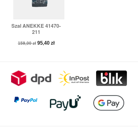
Szal ANEKKE 41470-
211
Cena
Cena
95,40 zł
159,00 zł
podstawowa