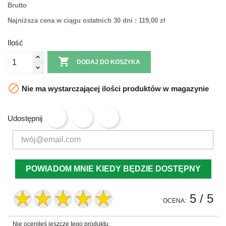
Brutto
Najniższa cena w ciągu ostatnich 30 dni :
119,00 zł
Ilość

DODAJ DO KOSZYKA

Nie ma wystarczającej ilości produktów w magazynie
Udostępnij
POWIADOM MNIE KIEDY BĘDZIE DOSTĘPNY
5
/ 5
OCENA:
Nie oceniłeś jeszcze tego produktu.