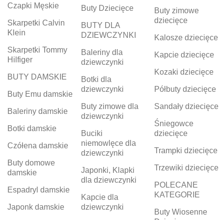
Czapki Męskie
Buty Dziecięce
Buty zimowe
dziecięce
Skarpetki Calvin
BUTY DLA
Klein
DZIEWCZYNKI
Kalosze dziecięce
Skarpetki Tommy
Baleriny dla
Kapcie dziecięce
Hilfiger
dziewczynki
Kozaki dziecięce
BUTY DAMSKIE
Botki dla
dziewczynki
Półbuty dziecięce
Buty Emu damskie
Buty zimowe dla
Sandały dziecięce
Baleriny damskie
dziewczynki
Śniegowce
Botki damskie
Buciki
dziecięce
niemowlęce dla
Czółena damskie
Trampki dziecięce
dziewczynki
Buty domowe
Trzewiki dziecięce
Japonki, Klapki
damskie
dla dziewczynki
POLECANE
Espadryl damskie
KATEGORIE
Kapcie dla
Japonk damskie
dziewczynki
Buty Wiosenne