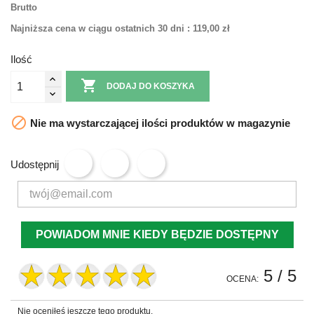
Brutto
Najniższa cena w ciągu ostatnich 30 dni :
119,00 zł
Ilość

DODAJ DO KOSZYKA

Nie ma wystarczającej ilości produktów w magazynie
Udostępnij
POWIADOM MNIE KIEDY BĘDZIE DOSTĘPNY
5
/ 5
OCENA:
Nie oceniłeś jeszcze tego produktu.