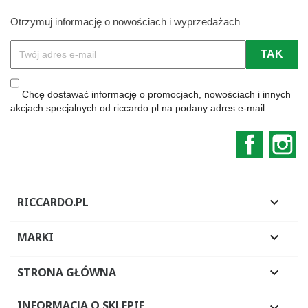
Otrzymuj informację o nowościach i wyprzedażach
Chcę dostawać informację o promocjach, nowościach i innych
akcjach specjalnych od riccardo.pl na podany adres e-mail
Faceboo
In
RICCARDO.PL

MARKI

STRONA GŁÓWNA

INFORMACJA O SKLEPIE