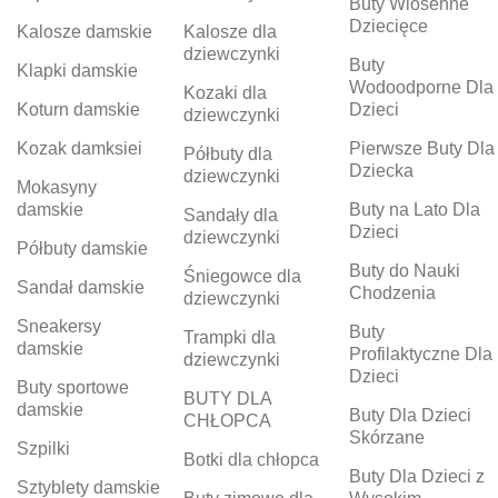
Buty Wiosenne
Dziecięce
Kalosze damskie
Kalosze dla
dziewczynki
Buty
Klapki damskie
Wodoodporne Dla
Kozaki dla
Koturn damskie
Dzieci
dziewczynki
Kozak damksiei
Pierwsze Buty Dla
Półbuty dla
Dziecka
dziewczynki
Mokasyny
damskie
Buty na Lato Dla
Sandały dla
Dzieci
dziewczynki
Półbuty damskie
Buty do Nauki
Śniegowce dla
Sandał damskie
Chodzenia
dziewczynki
Sneakersy
Buty
Trampki dla
damskie
Profilaktyczne Dla
dziewczynki
Dzieci
Buty sportowe
BUTY DLA
damskie
Buty Dla Dzieci
CHŁOPCA
Skórzane
Szpilki
Botki dla chłopca
Buty Dla Dzieci z
Sztyblety damskie