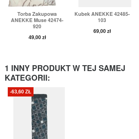
Torba Zakupowa
Kubek ANEKKE 42485-
ANEKKE Muse 42474-
103
920
Cena
69,00 zł
Cena
49,00 zł
1 INNY PRODUKT W TEJ SAMEJ
KATEGORII:
-63,60 ZŁ