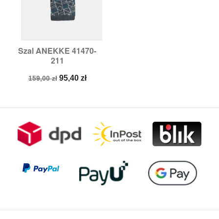
Szal ANEKKE 41470-
211
Cena
Cena
95,40 zł
159,00 zł
podstawowa