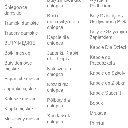
Buty zimowe dla
Wysokim
chłopca
Podbiciem
Śniegowce
damskie
Buciki
Buty Dziecięce z
niemowlęce dla
Usztywnioną Piętą
Trampki damskie
chłopca
Buty ze Sztywnym
Trapery damskie
Kapcie dla
Zapiętkiem
BUTY MĘSKIE
chłopca
Kapcie Dla Dzieci
Botki męskie
Japonki, Klapki
Kapcie do
dla chłopca
Buty domowe
Przedszkola
męskie
Kalosze dla
Kapcie do Szkoły
chłopca
Espadryle męskie
Kapcie do Żłobka
Kozaki dla
Japonki męskie
chłopca
Kapcie Superfit
Kalosze męskie
Półbuty dla
Bobux
chłopca
Klapki męskie
Mrugała
Sandały dla
Mokasyny męskie
chłopca
Primigi