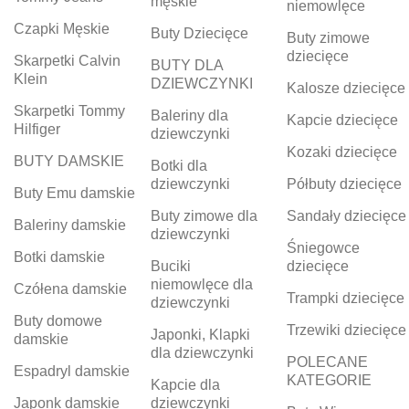
męskie
niemowlęce
Czapki Męskie
Buty Dziecięce
Buty zimowe
dziecięce
Skarpetki Calvin
BUTY DLA
Klein
DZIEWCZYNKI
Kalosze dziecięce
Skarpetki Tommy
Baleriny dla
Kapcie dziecięce
Hilfiger
dziewczynki
Kozaki dziecięce
BUTY DAMSKIE
Botki dla
dziewczynki
Półbuty dziecięce
Buty Emu damskie
Buty zimowe dla
Sandały dziecięce
Baleriny damskie
dziewczynki
Śniegowce
Botki damskie
Buciki
dziecięce
niemowlęce dla
Czółena damskie
Trampki dziecięce
dziewczynki
Buty domowe
Trzewiki dziecięce
Japonki, Klapki
damskie
dla dziewczynki
POLECANE
Espadryl damskie
KATEGORIE
Kapcie dla
Japonk damskie
dziewczynki