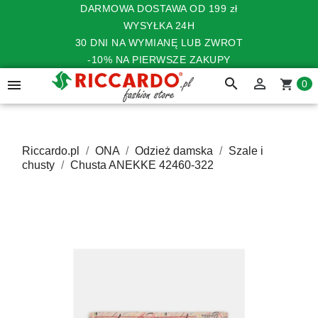
DARMOWA DOSTAWA OD 199 zł
WYSYŁKA 24H
30 DNI NA WYMIANĘ LUB ZWROT
-10% NA PIERWSZE ZAKUPY
search


shopping_cart
0
Riccardo.pl
ONA
Odzież damska
Szale i
chusty
Chusta ANEKKE 42460-322