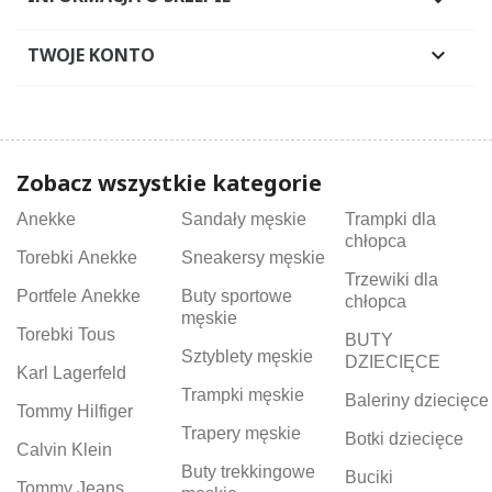

TWOJE KONTO

Zobacz wszystkie kategorie
Anekke
Sandały męskie
Trampki dla
chłopca
Torebki Anekke
Sneakersy męskie
Trzewiki dla
Portfele Anekke
Buty sportowe
chłopca
męskie
Torebki Tous
BUTY
Sztyblety męskie
DZIECIĘCE
Karl Lagerfeld
Trampki męskie
Baleriny dziecięce
Tommy Hilfiger
Trapery męskie
Botki dziecięce
Calvin Klein
Buty trekkingowe
Buciki
Tommy Jeans