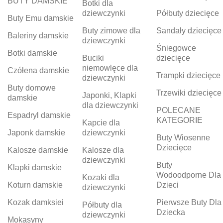
BUTY DAMSKIE
Botki dla
dziewczynki
Półbuty dziecięce
Buty Emu damskie
Buty zimowe dla
Sandały dziecięce
Baleriny damskie
dziewczynki
Śniegowce
Botki damskie
Buciki
dziecięce
niemowlęce dla
Czółena damskie
Trampki dziecięce
dziewczynki
Buty domowe
Trzewiki dziecięce
Japonki, Klapki
damskie
dla dziewczynki
POLECANE
Espadryl damskie
KATEGORIE
Kapcie dla
Japonk damskie
dziewczynki
Buty Wiosenne
Dziecięce
Kalosze damskie
Kalosze dla
dziewczynki
Buty
Klapki damskie
Wodoodporne Dla
Kozaki dla
Koturn damskie
Dzieci
dziewczynki
Kozak damksiei
Pierwsze Buty Dla
Półbuty dla
Dziecka
dziewczynki
Mokasyny