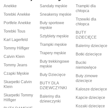
Anekke
Sandały męskie
Trampki dla
chłopca
Torebki Anekke
Sneakersy męskie
Trzewiki dla
Portfele Anekke
Buty sportowe
chłopca
męskie
Torebki Tous
BUTY
Sztyblety męskie
DZIECIĘCE
Karl Lagerfeld
Trampki męskie
Baleriny dziecięce
Tommy Hilfiger
Trapery męskie
Botki dziecięce
Calvin Klein
Buty trekkingowe
Buciki
Tommy Jeans
męskie
niemowlęce
Czapki Męskie
Buty Dziecięce
Buty zimowe
dziecięce
Skarpetki Calvin
BUTY DLA
Klein
DZIEWCZYNKI
Kalosze dziecięce
Skarpetki Tommy
Baleriny dla
Kapcie dziecięce
Hilfiger
dziewczynki
Kozaki dziecięce