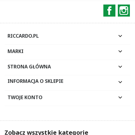
Faceboo
In
RICCARDO.PL

MARKI

STRONA GŁÓWNA

INFORMACJA O SKLEPIE

TWOJE KONTO

Zobacz wszystkie kategorie