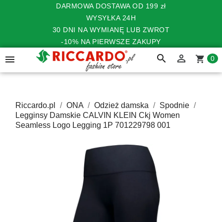
DARMOWA DOSTAWA OD 199 zł
WYSYŁKA 24H
30 DNI NA WYMIANĘ LUB ZWROT
-10% NA PIERWSZE ZAKUPY
search


shopping_cart
0
Riccardo.pl
ONA
Odzież damska
Spodnie
Legginsy Damskie CALVIN KLEIN Ckj Women
Seamless Logo Legging 1P 701229798 001