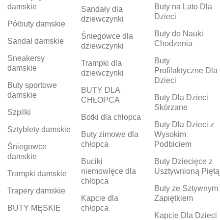
damskie
Buty na Lato Dla
Sandały dla
Dzieci
dziewczynki
Półbuty damskie
Buty do Nauki
Śniegowce dla
Sandał damskie
Chodzenia
dziewczynki
Sneakersy
Buty
Trampki dla
damskie
Profilaktyczne Dla
dziewczynki
Dzieci
Buty sportowe
BUTY DLA
damskie
Buty Dla Dzieci
CHŁOPCA
Skórzane
Szpilki
Botki dla chłopca
Buty Dla Dzieci z
Sztyblety damskie
Buty zimowe dla
Wysokim
chłopca
Podbiciem
Śniegowce
damskie
Buciki
Buty Dziecięce z
niemowlęce dla
Usztywnioną Piętą
Trampki damskie
chłopca
Buty ze Sztywnym
Trapery damskie
Kapcie dla
Zapiętkiem
BUTY MĘSKIE
chłopca
Kapcie Dla Dzieci