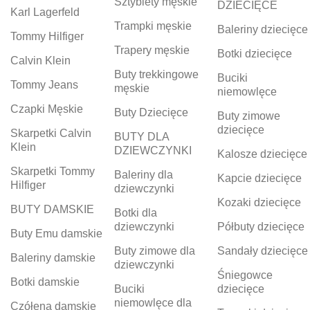
Sztyblety męskie
DZIECIĘCE
Karl Lagerfeld
Trampki męskie
Baleriny dziecięce
Tommy Hilfiger
Trapery męskie
Botki dziecięce
Calvin Klein
Buty trekkingowe
Buciki
Tommy Jeans
męskie
niemowlęce
Czapki Męskie
Buty Dziecięce
Buty zimowe
dziecięce
Skarpetki Calvin
BUTY DLA
Klein
DZIEWCZYNKI
Kalosze dziecięce
Skarpetki Tommy
Baleriny dla
Kapcie dziecięce
Hilfiger
dziewczynki
Kozaki dziecięce
BUTY DAMSKIE
Botki dla
dziewczynki
Półbuty dziecięce
Buty Emu damskie
Buty zimowe dla
Sandały dziecięce
Baleriny damskie
dziewczynki
Śniegowce
Botki damskie
Buciki
dziecięce
niemowlęce dla
Czółena damskie