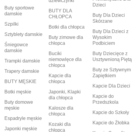
dziewczynki
Dzieci
Buty sportowe
BUTY DLA
damskie
Buty Dla Dzieci
CHŁOPCA
Skórzane
Szpilki
Botki dla chłopca
Buty Dla Dzieci z
Sztyblety damskie
Buty zimowe dla
Wysokim
chłopca
Podbiciem
Śniegowce
damskie
Buciki
Buty Dziecięce z
niemowlęce dla
Usztywnioną Piętą
Trampki damskie
chłopca
Buty ze Sztywnym
Trapery damskie
Kapcie dla
Zapiętkiem
BUTY MĘSKIE
chłopca
Kapcie Dla Dzieci
Botki męskie
Japonki, Klapki
Kapcie do
dla chłopca
Buty domowe
Przedszkola
męskie
Kalosze dla
Kapcie do Szkoły
chłopca
Espadryle męskie
Kapcie do Żłobka
Kozaki dla
Japonki męskie
chłopca