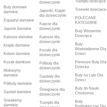
Trampki dziecięce
dziewczynki
Buty domowe
Trzewiki dziecięce
Japonki, Klapki
damskie
dla dziewczynki
POLECANE
Espadryl damskie
KATEGORIE
Kapcie dla
Japonk damskie
dziewczynki
Buty Wiosenne
Dziecięce
Kalosze damskie
Kalosze dla
dziewczynki
Buty
Klapki damskie
Wodoodporne Dla
Kozaki dla
Koturn damskie
Dzieci
dziewczynki
Kozak damksiei
Pierwsze Buty Dla
Półbuty dla
Dziecka
dziewczynki
Mokasyny
damskie
Buty na Lato Dla
Sandały dla
Dzieci
dziewczynki
Półbuty damskie
Buty do Nauki
Śniegowce dla
Sandał damskie
Chodzenia
dziewczynki
Sneakersy
Buty
Trampki dla
damskie
Profilaktyczne Dla