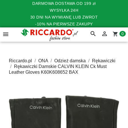
DARMOWA DOSTAWA OD 199 zł
WYSYŁKA 24H
30 DNI NA WYMIANĘ LUB ZWROT
-10% NA PIERWSZE ZAKUPY
search


shopping_cart
0
Riccardo.pl
ONA
Odzież damska
Rękawiczki
Rękawiczki Damskie CALVIN KLEIN Ck Must
Leather Gloves K60K608652 BAX