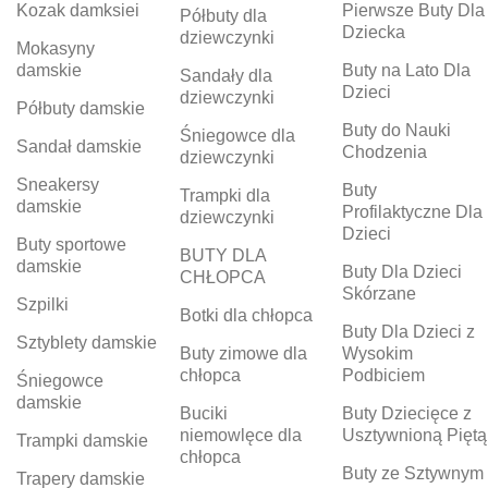
Kozak damksiei
Pierwsze Buty Dla
Półbuty dla
Dziecka
dziewczynki
Mokasyny
damskie
Buty na Lato Dla
Sandały dla
Dzieci
dziewczynki
Półbuty damskie
Buty do Nauki
Śniegowce dla
Sandał damskie
Chodzenia
dziewczynki
Sneakersy
Buty
Trampki dla
damskie
Profilaktyczne Dla
dziewczynki
Dzieci
Buty sportowe
BUTY DLA
damskie
Buty Dla Dzieci
CHŁOPCA
Skórzane
Szpilki
Botki dla chłopca
Buty Dla Dzieci z
Sztyblety damskie
Buty zimowe dla
Wysokim
chłopca
Podbiciem
Śniegowce
damskie
Buciki
Buty Dziecięce z
niemowlęce dla
Usztywnioną Piętą
Trampki damskie
chłopca
Buty ze Sztywnym
Trapery damskie