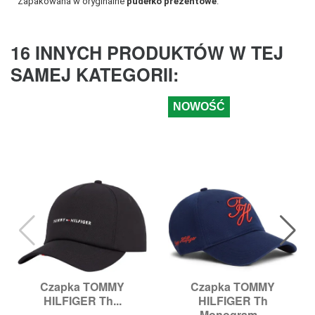
Zapakowana w orygi
nalne
pu
dełko prezentowe
.
16 INNYCH PRODUKTÓW W TEJ
SAMEJ KATEGORII:
NOWOŚĆ
Czapka TOMMY
Czapka TOMMY
HILFIGER Th...
HILFIGER Th
Monogram...