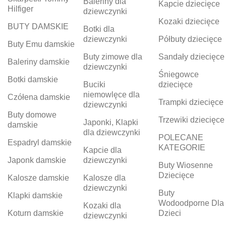
Baleriny dla
Kapcie dziecięce
Hilfiger
dziewczynki
Kozaki dziecięce
BUTY DAMSKIE
Botki dla
dziewczynki
Półbuty dziecięce
Buty Emu damskie
Buty zimowe dla
Sandały dziecięce
Baleriny damskie
dziewczynki
Śniegowce
Botki damskie
Buciki
dziecięce
niemowlęce dla
Czółena damskie
Trampki dziecięce
dziewczynki
Buty domowe
Trzewiki dziecięce
Japonki, Klapki
damskie
dla dziewczynki
POLECANE
Espadryl damskie
KATEGORIE
Kapcie dla
Japonk damskie
dziewczynki
Buty Wiosenne
Dziecięce
Kalosze damskie
Kalosze dla
dziewczynki
Buty
Klapki damskie
Wodoodporne Dla
Kozaki dla
Koturn damskie
Dzieci
dziewczynki