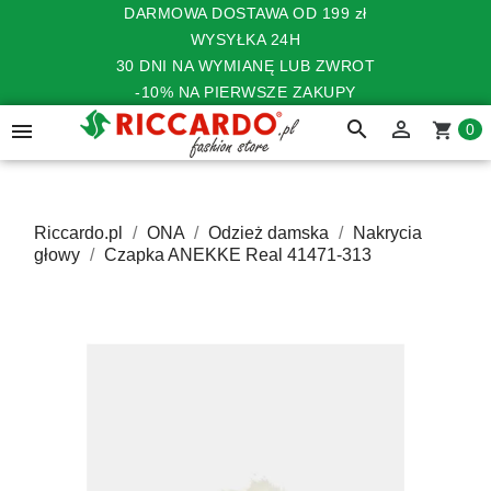
DARMOWA DOSTAWA OD 199 zł
WYSYŁKA 24H
30 DNI NA WYMIANĘ LUB ZWROT
-10% NA PIERWSZE ZAKUPY
search


shopping_cart
0
Riccardo.pl
ONA
Odzież damska
Nakrycia
głowy
Czapka ANEKKE Real 41471-313