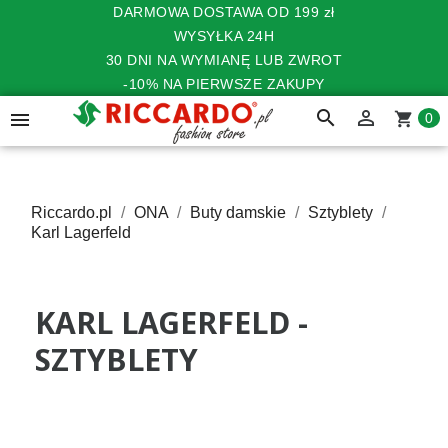
DARMOWA DOSTAWA OD 199 zł
WYSYŁKA 24H
30 DNI NA WYMIANĘ LUB ZWROT
-10% NA PIERWSZE ZAKUPY
search


shopping_cart
0
Riccardo.pl
ONA
Buty damskie
Sztyblety
Karl Lagerfeld
KARL LAGERFELD -
SZTYBLETY