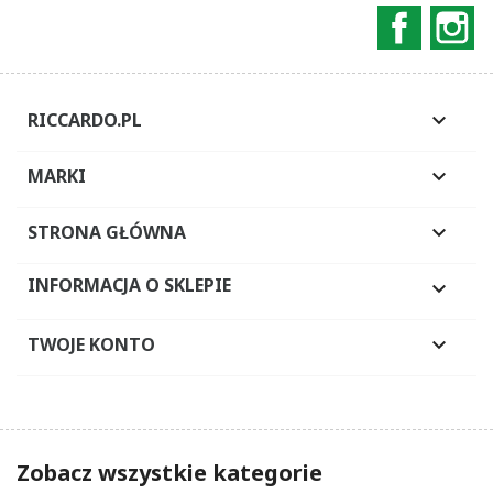
Faceboo
In
RICCARDO.PL

MARKI

STRONA GŁÓWNA

INFORMACJA O SKLEPIE

TWOJE KONTO

Zobacz wszystkie kategorie