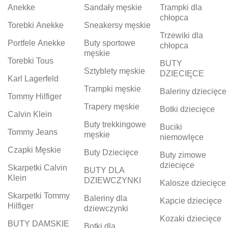
Anekke
Sandały męskie
Trampki dla
chłopca
Torebki Anekke
Sneakersy męskie
Trzewiki dla
Portfele Anekke
Buty sportowe
chłopca
męskie
Torebki Tous
BUTY
Sztyblety męskie
DZIECIĘCE
Karl Lagerfeld
Trampki męskie
Baleriny dziecięce
Tommy Hilfiger
Trapery męskie
Botki dziecięce
Calvin Klein
Buty trekkingowe
Buciki
Tommy Jeans
męskie
niemowlęce
Czapki Męskie
Buty Dziecięce
Buty zimowe
dziecięce
Skarpetki Calvin
BUTY DLA
Klein
DZIEWCZYNKI
Kalosze dziecięce
Skarpetki Tommy
Baleriny dla
Kapcie dziecięce
Hilfiger
dziewczynki
Kozaki dziecięce
BUTY DAMSKIE
Botki dla