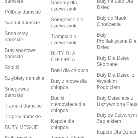
damskie
Buty na Lato Dla
Sandały dla
Dzieci
dziewczynki
Półbuty damskie
Buty do Nauki
Śniegowce dla
Sandał damskie
Chodzenia
dziewczynki
Sneakersy
Buty
Trampki dla
damskie
Profilaktyczne Dla
dziewczynki
Dzieci
Buty sportowe
BUTY DLA
damskie
Buty Dla Dzieci
CHŁOPCA
Skórzane
Szpilki
Botki dla chłopca
Buty Dla Dzieci z
Sztyblety damskie
Buty zimowe dla
Wysokim
chłopca
Podbiciem
Śniegowce
damskie
Buciki
Buty Dziecięce z
niemowlęce dla
Usztywnioną Piętą
Trampki damskie
chłopca
Buty ze Sztywnym
Trapery damskie
Kapcie dla
Zapiętkiem
BUTY MĘSKIE
chłopca
Kapcie Dla Dzieci