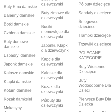
dziewczynki
Półbuty dziecięce
Buty Emu damskie
Buty zimowe dla
Sandały dziecięce
Baleriny damskie
dziewczynki
Śniegowce
Botki damskie
Buciki
dziecięce
niemowlęce dla
Czółena damskie
Trampki dziecięce
dziewczynki
Buty domowe
Trzewiki dziecięce
Japonki, Klapki
damskie
dla dziewczynki
POLECANE
Espadryl damskie
KATEGORIE
Kapcie dla
Japonk damskie
dziewczynki
Buty Wiosenne
Dziecięce
Kalosze damskie
Kalosze dla
dziewczynki
Buty
Klapki damskie
Wodoodporne Dla
Kozaki dla
Koturn damskie
Dzieci
dziewczynki
Kozak damksiei
Pierwsze Buty Dla
Półbuty dla
Dziecka
dziewczynki
Mokasyny