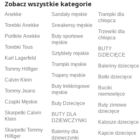
Zobacz wszystkie kategorie
Anekke
Sandały męskie
Trampki dla
chłopca
Torebki Anekke
Sneakersy męskie
Trzewiki dla
Portfele Anekke
Buty sportowe
chłopca
męskie
Torebki Tous
BUTY
Sztyblety męskie
DZIECIĘCE
Karl Lagerfeld
Trampki męskie
Baleriny dziecięce
Tommy Hilfiger
Trapery męskie
Botki dziecięce
Calvin Klein
Buty trekkingowe
Buciki
Tommy Jeans
męskie
niemowlęce
Czapki Męskie
Buty Dziecięce
Buty zimowe
dziecięce
Skarpetki Calvin
BUTY DLA
Klein
DZIEWCZYNKI
Kalosze dziecięce
Skarpetki Tommy
Baleriny dla
Kapcie dziecięce
Hilfiger
dziewczynki