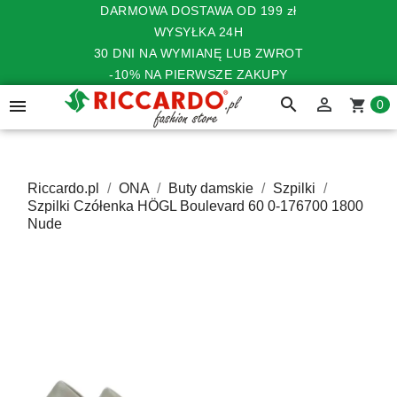
DARMOWA DOSTAWA OD 199 zł
WYSYŁKA 24H
30 DNI NA WYMIANĘ LUB ZWROT
-10% NA PIERWSZE ZAKUPY
search


shopping_cart
0
Riccardo.pl
ONA
Buty damskie
Szpilki
Szpilki Czółenka HÖGL Boulevard 60 0-176700 1800
Nude