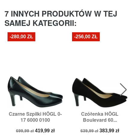
7 INNYCH PRODUKTÓW W TEJ
SAMEJ KATEGORII:
-280,00 ZŁ
-256,00 ZŁ
Czarne Szpilki HÖGL 0-
Czółenka HÖGL
17 6000 0100
Boulevard 60...
Cena
Cena
Cena
Cena
419,99 zł
383,99 zł
699,99 zł
639,99 zł