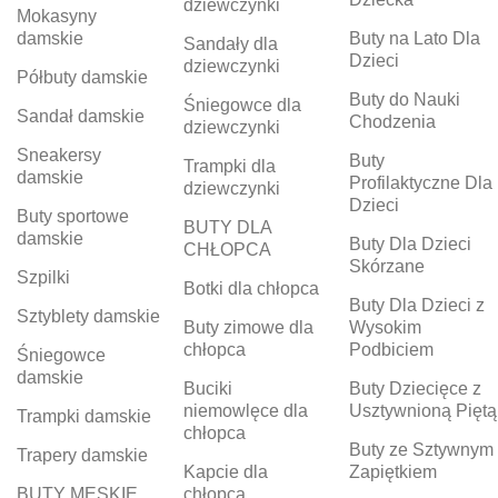
dziewczynki
Mokasyny
damskie
Buty na Lato Dla
Sandały dla
Dzieci
dziewczynki
Półbuty damskie
Buty do Nauki
Śniegowce dla
Sandał damskie
Chodzenia
dziewczynki
Sneakersy
Buty
Trampki dla
damskie
Profilaktyczne Dla
dziewczynki
Dzieci
Buty sportowe
BUTY DLA
damskie
Buty Dla Dzieci
CHŁOPCA
Skórzane
Szpilki
Botki dla chłopca
Buty Dla Dzieci z
Sztyblety damskie
Buty zimowe dla
Wysokim
chłopca
Podbiciem
Śniegowce
damskie
Buciki
Buty Dziecięce z
niemowlęce dla
Usztywnioną Piętą
Trampki damskie
chłopca
Buty ze Sztywnym
Trapery damskie
Kapcie dla
Zapiętkiem
BUTY MĘSKIE
chłopca