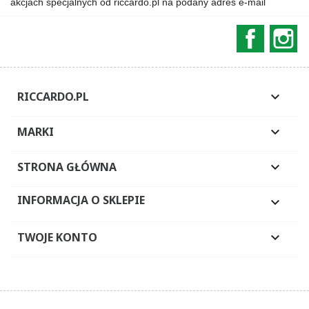
akcjach specjalnych od riccardo.pl na podany adres e-mail
Faceboo
In
RICCARDO.PL

MARKI

STRONA GŁÓWNA

INFORMACJA O SKLEPIE

TWOJE KONTO
