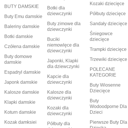
Kozaki dziecięce
BUTY DAMSKIE
Botki dla
dziewczynki
Półbuty dziecięce
Buty Emu damskie
Buty zimowe dla
Sandały dziecięce
Baleriny damskie
dziewczynki
Śniegowce
Botki damskie
Buciki
dziecięce
niemowlęce dla
Czółena damskie
Trampki dziecięce
dziewczynki
Buty domowe
Trzewiki dziecięce
Japonki, Klapki
damskie
dla dziewczynki
POLECANE
Espadryl damskie
KATEGORIE
Kapcie dla
Japonk damskie
dziewczynki
Buty Wiosenne
Dziecięce
Kalosze damskie
Kalosze dla
dziewczynki
Buty
Klapki damskie
Wodoodporne Dla
Kozaki dla
Koturn damskie
Dzieci
dziewczynki
Kozak damksiei
Pierwsze Buty Dla
Półbuty dla
Dziecka