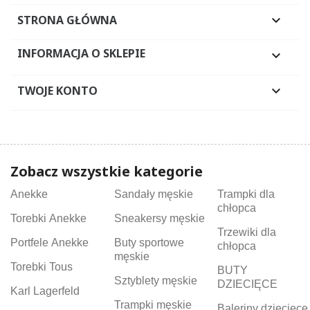
STRONA GŁÓWNA

INFORMACJA O SKLEPIE

TWOJE KONTO

Zobacz wszystkie kategorie
Anekke
Sandały męskie
Trampki dla
chłopca
Torebki Anekke
Sneakersy męskie
Trzewiki dla
Portfele Anekke
Buty sportowe
chłopca
męskie
Torebki Tous
BUTY
Sztyblety męskie
DZIECIĘCE
Karl Lagerfeld
Trampki męskie
Baleriny dziecięce