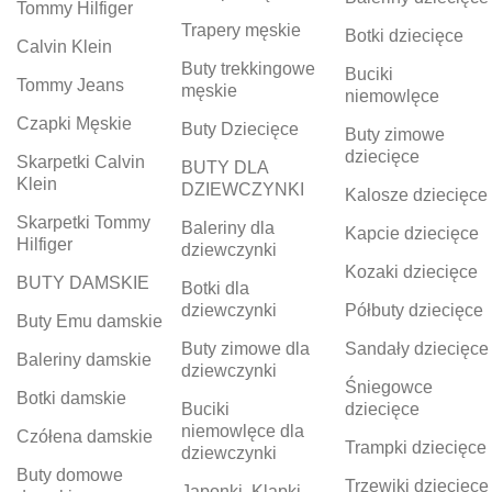
Tommy Hilfiger
Trapery męskie
Botki dziecięce
Calvin Klein
Buty trekkingowe
Buciki
Tommy Jeans
męskie
niemowlęce
Czapki Męskie
Buty Dziecięce
Buty zimowe
dziecięce
Skarpetki Calvin
BUTY DLA
Klein
DZIEWCZYNKI
Kalosze dziecięce
Skarpetki Tommy
Baleriny dla
Kapcie dziecięce
Hilfiger
dziewczynki
Kozaki dziecięce
BUTY DAMSKIE
Botki dla
dziewczynki
Półbuty dziecięce
Buty Emu damskie
Buty zimowe dla
Sandały dziecięce
Baleriny damskie
dziewczynki
Śniegowce
Botki damskie
Buciki
dziecięce
niemowlęce dla
Czółena damskie
Trampki dziecięce
dziewczynki
Buty domowe
Trzewiki dziecięce
Japonki, Klapki