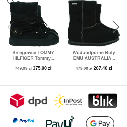
Śniegowce TOMMY
Wodoodporne Buty
HILFIGER Tommy...
EMU AUSTRALIA...
Cena
Cena
Cena
Cena
375,00 zł
287,40 zł
749,99 zł
479,00 zł
podstawowa
podstawowa