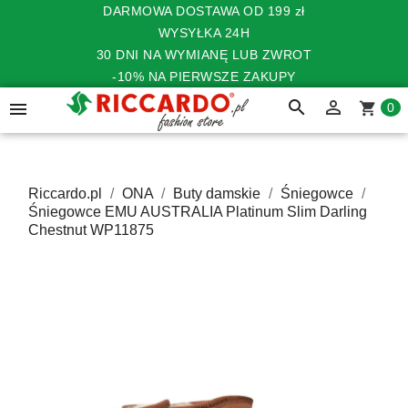
DARMOWA DOSTAWA OD 199 zł
WYSYŁKA 24H
30 DNI NA WYMIANĘ LUB ZWROT
-10% NA PIERWSZE ZAKUPY
search


shopping_cart
0
Riccardo.pl
ONA
Buty damskie
Śniegowce
Śniegowce EMU AUSTRALIA Platinum Slim Darling
Chestnut WP11875