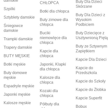
damskie
Buty Dla Dzieci
CHŁOPCA
Skórzane
Szpilki
Botki dla chłopca
Buty Dla Dzieci z
Sztyblety damskie
Buty zimowe dla
Wysokim
chłopca
Podbiciem
Śniegowce
damskie
Buciki
Buty Dziecięce z
niemowlęce dla
Usztywnioną Piętą
Trampki damskie
chłopca
Buty ze Sztywnym
Trapery damskie
Kapcie dla
Zapiętkiem
BUTY MĘSKIE
chłopca
Kapcie Dla Dzieci
Botki męskie
Japonki, Klapki
Kapcie do
dla chłopca
Buty domowe
Przedszkola
męskie
Kalosze dla
Kapcie do Szkoły
chłopca
Espadryle męskie
Kapcie do Żłobka
Kozaki dla
Japonki męskie
chłopca
Kapcie Superfit
Kalosze męskie
Półbuty dla
Bobux