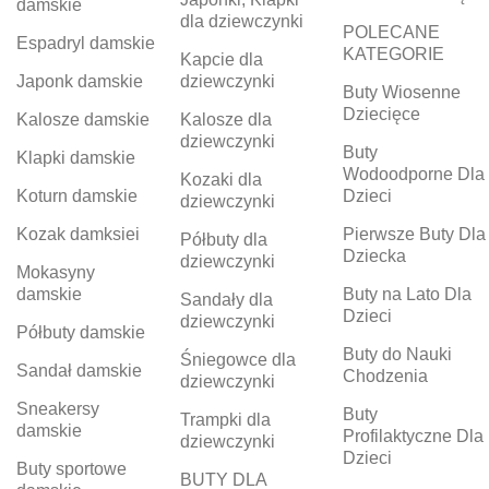
damskie
dla dziewczynki
POLECANE
Espadryl damskie
KATEGORIE
Kapcie dla
Japonk damskie
dziewczynki
Buty Wiosenne
Dziecięce
Kalosze damskie
Kalosze dla
dziewczynki
Buty
Klapki damskie
Wodoodporne Dla
Kozaki dla
Koturn damskie
Dzieci
dziewczynki
Kozak damksiei
Pierwsze Buty Dla
Półbuty dla
Dziecka
dziewczynki
Mokasyny
damskie
Buty na Lato Dla
Sandały dla
Dzieci
dziewczynki
Półbuty damskie
Buty do Nauki
Śniegowce dla
Sandał damskie
Chodzenia
dziewczynki
Sneakersy
Buty
Trampki dla
damskie
Profilaktyczne Dla
dziewczynki
Dzieci
Buty sportowe
BUTY DLA