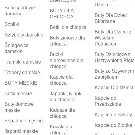
dziewczynki
Dzieci
Buty sportowe
BUTY DLA
damskie
Buty Dla Dzieci
CHŁOPCA
Skórzane
Szpilki
Botki dla chłopca
Buty Dla Dzieci z
Sztyblety damskie
Buty zimowe dla
Wysokim
chłopca
Podbiciem
Śniegowce
damskie
Buciki
Buty Dziecięce z
niemowlęce dla
Usztywnioną Piętą
Trampki damskie
chłopca
Buty ze Sztywnym
Trapery damskie
Kapcie dla
Zapiętkiem
BUTY MĘSKIE
chłopca
Kapcie Dla Dzieci
Botki męskie
Japonki, Klapki
Kapcie do
dla chłopca
Buty domowe
Przedszkola
męskie
Kalosze dla
Kapcie do Szkoły
chłopca
Espadryle męskie
Kapcie do Żłobka
Kozaki dla
Japonki męskie
chłopca