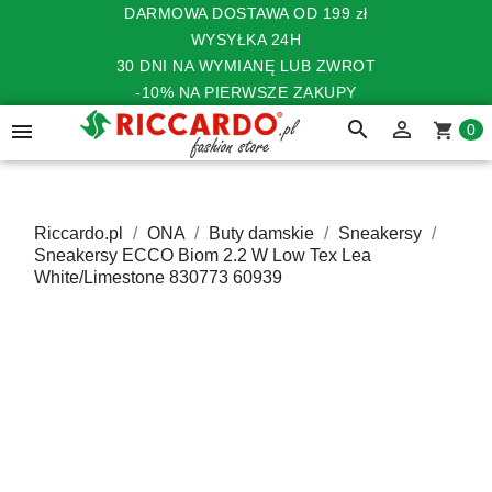
DARMOWA DOSTAWA OD 199 zł
WYSYŁKA 24H
30 DNI NA WYMIANĘ LUB ZWROT
-10% NA PIERWSZE ZAKUPY
search


shopping_cart
0
Riccardo.pl
ONA
Buty damskie
Sneakersy
Sneakersy ECCO Biom 2.2 W Low Tex Lea
White/Limestone 830773 60939