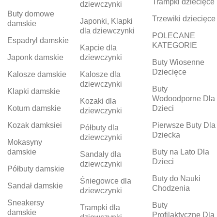
Trampki dziecięce
dziewczynki
Buty domowe
Trzewiki dziecięce
Japonki, Klapki
damskie
dla dziewczynki
POLECANE
Espadryl damskie
KATEGORIE
Kapcie dla
Japonk damskie
dziewczynki
Buty Wiosenne
Dziecięce
Kalosze damskie
Kalosze dla
dziewczynki
Buty
Klapki damskie
Wodoodporne Dla
Kozaki dla
Koturn damskie
Dzieci
dziewczynki
Kozak damksiei
Pierwsze Buty Dla
Półbuty dla
Dziecka
dziewczynki
Mokasyny
damskie
Buty na Lato Dla
Sandały dla
Dzieci
dziewczynki
Półbuty damskie
Buty do Nauki
Śniegowce dla
Sandał damskie
Chodzenia
dziewczynki
Sneakersy
Buty
Trampki dla
damskie
Profilaktyczne Dla