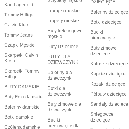
Sztyblety męskie
DZIECIĘCE
Karl Lagerfeld
Trampki męskie
Baleriny dziecięce
Tommy Hilfiger
Trapery męskie
Botki dziecięce
Calvin Klein
Buty trekkingowe
Buciki
Tommy Jeans
męskie
niemowlęce
Czapki Męskie
Buty Dziecięce
Buty zimowe
dziecięce
Skarpetki Calvin
BUTY DLA
Klein
DZIEWCZYNKI
Kalosze dziecięce
Skarpetki Tommy
Baleriny dla
Kapcie dziecięce
Hilfiger
dziewczynki
Kozaki dziecięce
BUTY DAMSKIE
Botki dla
dziewczynki
Półbuty dziecięce
Buty Emu damskie
Buty zimowe dla
Sandały dziecięce
Baleriny damskie
dziewczynki
Śniegowce
Botki damskie
Buciki
dziecięce
niemowlęce dla
Czółena damskie