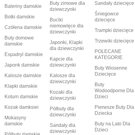
Buty zimowe dla
Sandały dziecięce
Baleriny damskie
dziewczynki
Śniegowce
Botki damskie
Buciki
dziecięce
niemowlęce dla
Czółena damskie
Trampki dziecięce
dziewczynki
Buty domowe
Trzewiki dziecięce
Japonki, Klapki
damskie
dla dziewczynki
POLECANE
Espadryl damskie
KATEGORIE
Kapcie dla
Japonk damskie
dziewczynki
Buty Wiosenne
Dziecięce
Kalosze damskie
Kalosze dla
dziewczynki
Buty
Klapki damskie
Wodoodporne Dla
Kozaki dla
Koturn damskie
Dzieci
dziewczynki
Kozak damksiei
Pierwsze Buty Dla
Półbuty dla
Dziecka
dziewczynki
Mokasyny
damskie
Buty na Lato Dla
Sandały dla
Dzieci
dziewczynki
Półbuty damskie