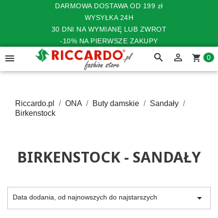
DARMOWA DOSTAWA OD 199 zł
WYSYŁKA 24H
30 DNI NA WYMIANĘ LUB ZWROT
-10% NA PIERWSZE ZAKUPY
search


shopping_cart
0
Riccardo.pl
ONA
Buty damskie
Sandały
Birkenstock
BIRKENSTOCK - SANDAŁY

Data dodania, od najnowszych do najstarszych