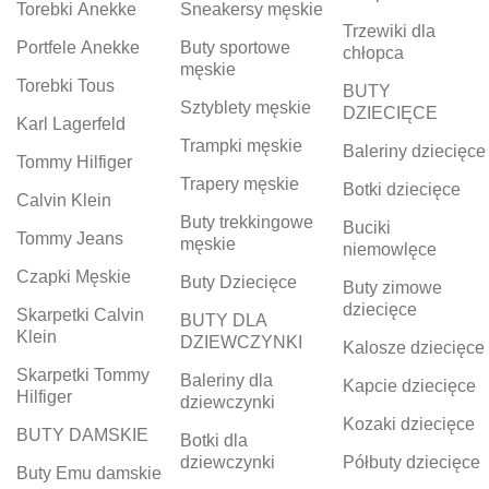
Torebki Anekke
Sneakersy męskie
Trzewiki dla
Portfele Anekke
Buty sportowe
chłopca
męskie
Torebki Tous
BUTY
Sztyblety męskie
DZIECIĘCE
Karl Lagerfeld
Trampki męskie
Baleriny dziecięce
Tommy Hilfiger
Trapery męskie
Botki dziecięce
Calvin Klein
Buty trekkingowe
Buciki
Tommy Jeans
męskie
niemowlęce
Czapki Męskie
Buty Dziecięce
Buty zimowe
dziecięce
Skarpetki Calvin
BUTY DLA
Klein
DZIEWCZYNKI
Kalosze dziecięce
Skarpetki Tommy
Baleriny dla
Kapcie dziecięce
Hilfiger
dziewczynki
Kozaki dziecięce
BUTY DAMSKIE
Botki dla
dziewczynki
Półbuty dziecięce
Buty Emu damskie