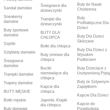
Buty do Nauki
Śniegowce dla
Sandał damskie
Chodzenia
dziewczynki
Sneakersy
Buty
Trampki dla
damskie
Profilaktyczne Dla
dziewczynki
Dzieci
Buty sportowe
BUTY DLA
damskie
Buty Dla Dzieci
CHŁOPCA
Skórzane
Szpilki
Botki dla chłopca
Buty Dla Dzieci z
Sztyblety damskie
Buty zimowe dla
Wysokim
chłopca
Podbiciem
Śniegowce
damskie
Buciki
Buty Dziecięce z
niemowlęce dla
Usztywnioną Piętą
Trampki damskie
chłopca
Buty ze Sztywnym
Trapery damskie
Kapcie dla
Zapiętkiem
BUTY MĘSKIE
chłopca
Kapcie Dla Dzieci
Botki męskie
Japonki, Klapki
Kapcie do
dla chłopca
Buty domowe
Przedszkola