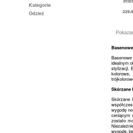
Inte
Ro
Kategorie
Cen
229,9
Odzież
pod
Pokazan
Basenowe 
Basenowe
idealnym o
stylizacji
kolorowe,
trójkolorow
Skórzane 
Skórzane 
współczesn
wygodę nos
ceniącym s
zostało mo
Niezależni
wygodę, bę