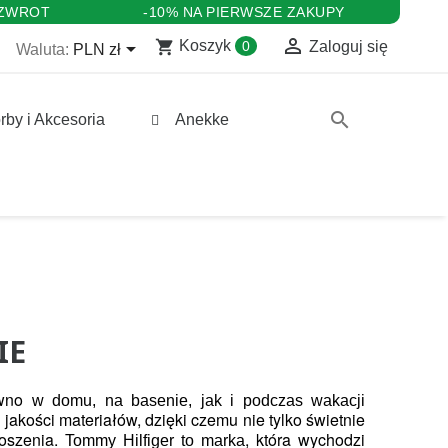
 ZWROT
-10% NA PIERWSZE ZAKUPY

shopping_cart

Koszyk
0
Zaloguj się
Waluta:
PLN zł
search
rby i Akcesoria
Anekke
IE
ówno 
w domu, na basenie, jak i podczas wakacji 
jakości materiałów, dzięki czemu nie tylko świetnie 
oszenia.
, która wychodzi 
 Tommy Hilfiger to marka