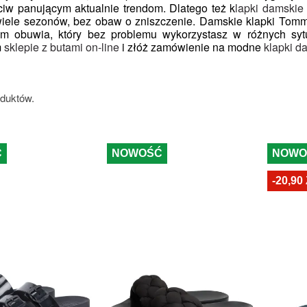
ciw panującym aktualnie trendom. Dlatego też k
lapki damskie
wiele sezonów, bez obaw o zniszczenie. Damskie klapki Tom
em obuwia, który bez problemu wykorzystasz w różnych sytu
 
sklepie z butami on-line
 i złóż zamówienie na modne 
klapki d
oduktów.
Ć
NOWOŚĆ
NOWO
-20,90