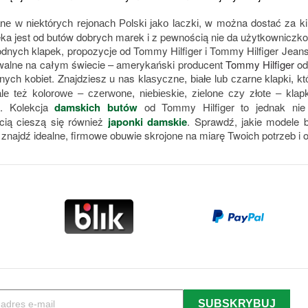
, w można dostać za ki
ane w niektórych rejonach Polski jako laczki
eka jest od butów dobrych marek i z pewnością nie da użytkowniczkom 
odnych klapek, propozycje od Tommy Hilfiger i Tommy Hilfiger Jeans 
walne na całym świecie – amerykański producent 
Tommy Hilfiger
 o
ych kobiet. Znajdziesz u nas 
klasyczne, białe lub czarne klapki, 
, ale też kolorowe – czerwone, niebieskie, zielone czy złote – kla
. Kolekcja 
damskich butów
 od Tommy Hilfiger to jednak nie
cią cieszą się również
japonki damskie
. Sprawdź, jakie modele 
 znajdź idealne, firmowe obuwie skrojone na miarę Twoich potrzeb i 