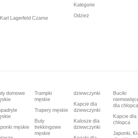
Kategorie
Odzież
Karl Lagerfeld Czarne
uty domowe
Trampki
dziewczynki
Buciki
ęskie
męskie
niemowlęc
Kapcie dla
dla chłopc
padryle
Trapery męskie
dziewczynki
ęskie
Kapcie dla
Buty
Kalosze dla
chłopca
ponki męskie
trekkingowe
dziewczynki
męskie
Japonki, Kl
alosze
Kozaki dla