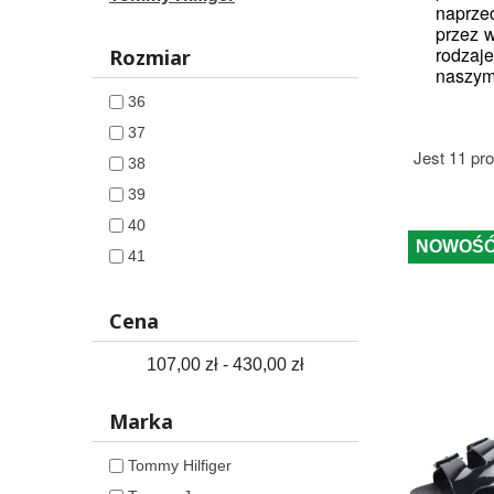
naprze
przez 
rodzaj
Rozmiar
naszym
36
37
Jest 11 pr
38
39
40
NOWOŚ
41
Cena
107,00 zł - 430,00 zł
Marka
Tommy Hilfiger