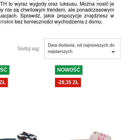
 TH to wyraz wygody oraz luksusu. Można nosić je 
my nie są chwilowym trendem, ale ponadczasowym 
acjach. Sprawdź, jakie propozycje znajdziesz w 
amskie
 bez konieczności wychodzenia z domu.
Data dodania, od najnowszych do
Sortuj wg:

najstarszych
ŚĆ
NOWOŚĆ
 ZŁ
-28,35 ZŁ