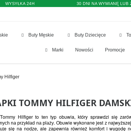
WYSYŁKA 24H
30 DNI NA WYMIANĘ LUB
skie
Buty Męskie
Buty Dziecięce
To
Marki
Nowości
Promocje
 Hilfiger
APKI TOMMY HILFIGER DAMSK
 Tommy Hilfiger to ten typ obuwia, który sprawdzi się zar
. Obuwie wykonane jest z najwyższej 
nych na przykład na plaży
tuje się na nodze, ale zapewnia również komfort i wygodę n