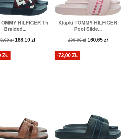
 TOMMY HILFIGER Th
Klapki TOMMY HILFIGER


Szybki podgląd
Szybki podgląd
Braided...
Pool Slide...
Rozmiary:
40
Rozmiary:
36,
37,
38,
39,
40,
41
ena
Cena
Cena
Cena
188,10 zł
160,65 zł
9,00 zł
189,00 zł
odstawowa
podstawowa
0 ZŁ
-72,00 ZŁ