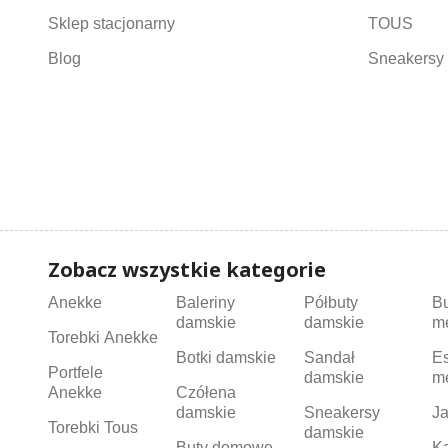
Sklep stacjonarny
TOUS
Blog
Sneakersy 
Zobacz wszystkie kategorie
Anekke
Baleriny
Półbuty
B
damskie
damskie
m
Torebki Anekke
Botki damskie
Sandał
Es
Portfele
damskie
m
Anekke
Czółena
damskie
Sneakersy
Ja
Torebki Tous
damskie
Buty domowe
K