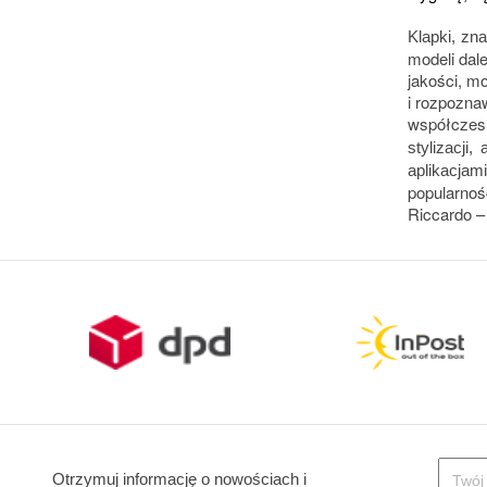
Klapki, zn
modeli dal
jakości, m
i rozpozna
współczesn
stylizacji
aplikacjami
popularnoś
Riccardo –
Otrzymuj informację o nowościach i