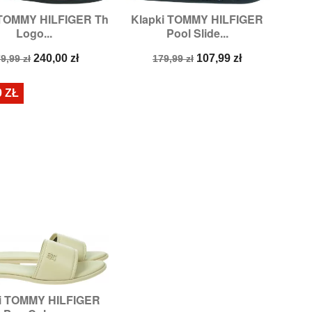
 TOMMY HILFIGER Th
Klapki TOMMY HILFIGER


Szybki podgląd
Szybki podgląd
Logo...
Pool Slide...
Rozmiary:
38
Rozmiary:
36
ena
Cena
Cena
Cena
240,00 zł
107,99 zł
9,99 zł
179,99 zł
odstawowa
podstawowa
0 ZŁ
i TOMMY HILFIGER

Szybki podgląd