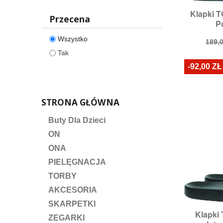
Klapki 

S
Przecena
Po
Rozmi
Wszystko
Cen
189,0
pod
Tak
-92,00 ZŁ
STRONA GŁÓWNA
Buty Dla Dzieci
ON
ONA
PIELĘGNACJA
TORBY
AKCESORIA
SKARPETKI
Klapk

S
ZEGARKI