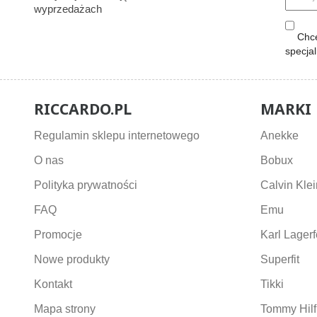
wyprzedażach
Chcę
specja
RICCARDO.PL
MARKI
Regulamin sklepu internetowego
Anekke
O nas
Bobux
Polityka prywatności
Calvin Klei
FAQ
Emu
Promocje
Karl Lagerf
Nowe produkty
Superfit
Kontakt
Tikki
Mapa strony
Tommy Hilf