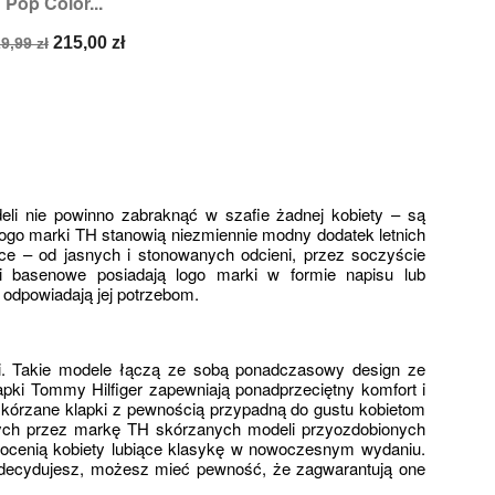
Pop Color...
Rozmiary:
40
ena
Cena
215,00 zł
9,99 zł
odstawowa
i nie powinno zabraknąć w szafie żadnej kobiety – są 
ogo marki TH stanowią niezmiennie modny dodatek letnich 
ce – od jasnych i stonowanych odcieni, przez soczyście 
 basenowe posiadają logo marki w formie napisu lub 
e odpowiadają jej potrzebom.
i. Takie modele łączą ze sobą ponadczasowy design ze 
pki Tommy Hilfiger zapewniają ponadprzeciętny komfort i 
kórzane klapki z pewnością przypadną do gustu kobietom 
nych przez markę TH skórzanych modeli przyozdobionych 
ocenią kobiety lubiące klasykę w nowoczesnym wydaniu. 
zdecydujesz, możesz mieć pewność, że zagwarantują one 