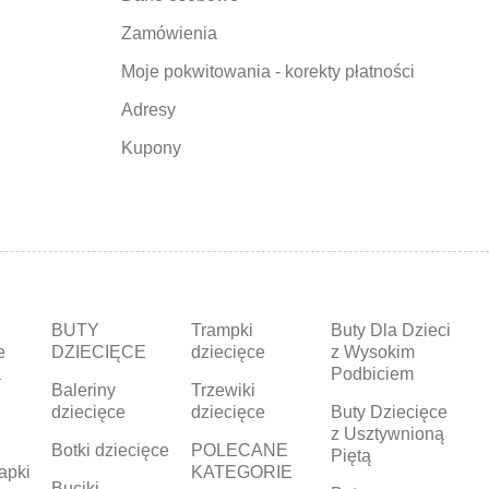
Zamówienia
Moje pokwitowania - korekty płatności
Adresy
Kupony
BUTY
Trampki
Buty Dla Dzieci
e
DZIECIĘCE
dziecięce
z Wysokim
a
Podbiciem
Baleriny
Trzewiki
dziecięce
dziecięce
Buty Dziecięce
z Usztywnioną
Botki dziecięce
POLECANE
Piętą
apki
KATEGORIE
Buciki