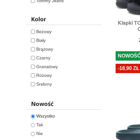
Tommy Jeans
Kolor
Klapki 

S
C
Rozmi
Beżowy
Biały
Brązowy
NOWOŚ
Czarny
Granatowy
-18,90 ZŁ
Różowy
Srebrny
Wielokolorowy
Nowość
Wszystko
Tak
Nie