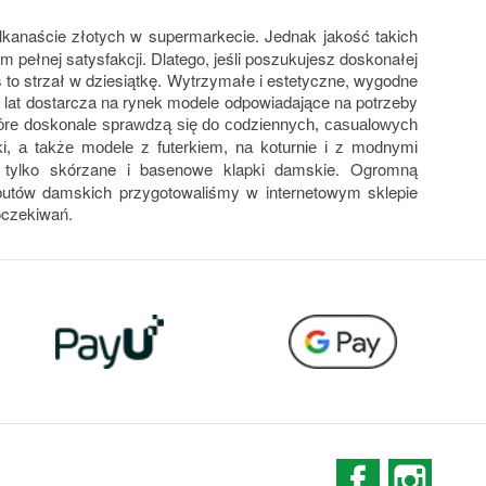
lkanaście złotych w supermarkecie. Jednak jakość takich 
pełnej satysfakcji. Dlatego, jeśli poszukujesz doskonałej 
to strzał w dziesiątkę. Wytrzymałe i estetyczne, wygodne 
d lat dostarcza na rynek modele odpowiadające na potrzeby 
które doskonale sprawdzą się do codziennych, casualowych 
pki, a także modele z futerkiem, na koturnie i z modnymi 
 tylko skórzane i basenowe klapki damskie. Ogromną 
butów damskich przygotowaliśmy w internetowym sklepie 
oczekiwań.
Facebook
Instag