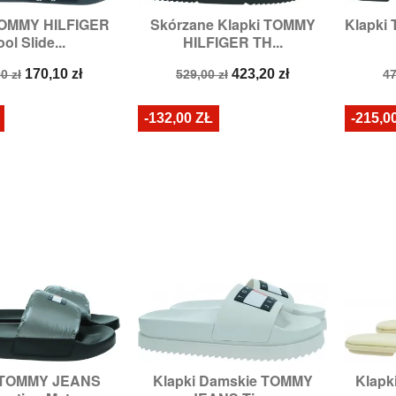
TOMMY HILFIGER
Skórzane Klapki TOMMY
Klapki

zybki podgląd
Szybki podgląd
ol Slide...
HILFIGER TH...
ary:
37,
39,
40
Rozmiary:
37,
38,
39,
40
a
Cena
Cena
Cena
C
170,10 zł
423,20 zł
0 zł
529,00 zł
47
stawowa
podstawowa
p
-132,00 ZŁ
-215,0
i TOMMY JEANS
Klapki Damskie TOMMY
Klapk

zybki podgląd
Szybki podgląd