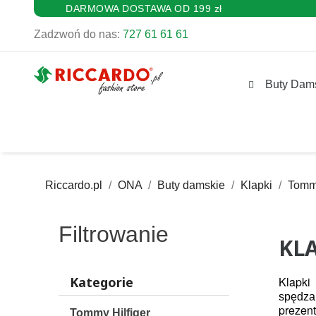
DARMOWA DOSTAWA OD 199 zł
Zadzwoń do nas:
727 61 61 61
Buty Dam
Riccardo.pl
ONA
Buty damskie
Klapki
Tommy
Filtrowanie
KL
Kategorie
Klapki
spędza
prezen
Tommy Hilfiger