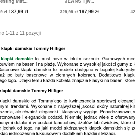
resting Mat...
JEANS Tjw...
zmiary:
37
Rozmiary:
36,
39
a
Cena
Cena
Cena
C
137,99 zł
197,99 zł
9 zł
329,99 zł
42
stawowa
podstawowa
p
o 1-11 z 11 pozycji
klapki damskie Tommy Hilfiger
 
klapki damskie
 to must have w letnim sezonie. Gumowych model
buwiem na basen i na plażę. Wykonane z wysokiej jakości gumy z l
. Basenowe klapki damskie to modele dostępne w bogatej kolorysty
 aż po buty basenowe w ciemnych kolorach. Dodatkowo klapki
ego logo. Dzięki temu każda kobieta znajdzie klasyki na basen, któr
klapki damskie Tommy Hilfiger
klapki damskie od Tommy’ego to kwintesencja sportowej elegancj
ymi trendami. Wykonane z najwyższej jakości skóry naturalnej kla
zenia, ale również elegancki i klasyczny wygląd. Ponadczasowe, s
tonowane i eleganckie dodatki. Niemniej jednak wiele z oferowa
dnymi detalami w postaci łańcuchów, dżetów lub ćwieków, które d
e jednak od tego, na jaki model skórzanych klapek damskich się 
dąc jednocześnie luksusowym dodatkiem każdej stylizacji.