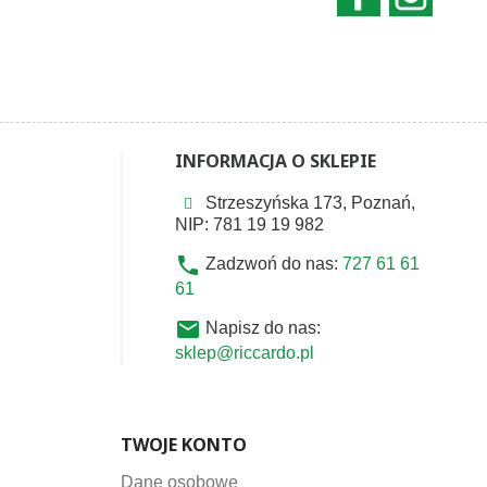
INFORMACJA O SKLEPIE
Strzeszyńska 173, Poznań,
NIP: 781 19 19 982
phone
Zadzwoń do nas:
727 61 61
61
email
Napisz do nas:
sklep@riccardo.pl
TWOJE KONTO
Dane osobowe