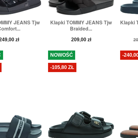
TOMMY JEANS Tjw
Klapki TOMMY JEANS Tjw
Klapki

zybki podgląd
Szybki podgląd
omfort...
Braided...
ary:
38,
39,
40
Rozmiary:
41
Cena
Cena
C
249,00 zł
209,00 zł
20
p
Ć
NOWOŚĆ
-240,0
-105,80 ZŁ