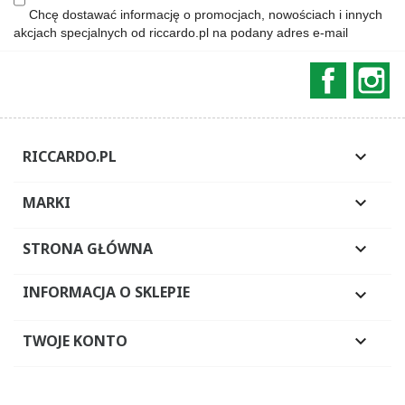
Chcę dostawać informację o promocjach, nowościach i innych
akcjach specjalnych od riccardo.pl na podany adres e-mail
Faceboo
In
RICCARDO.PL

MARKI

STRONA GŁÓWNA

INFORMACJA O SKLEPIE

TWOJE KONTO
