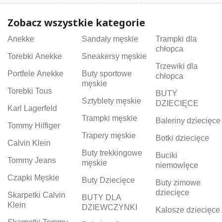
Zobacz wszystkie kategorie
Anekke
Sandały męskie
Trampki dla
chłopca
Torebki Anekke
Sneakersy męskie
Trzewiki dla
Portfele Anekke
Buty sportowe
chłopca
męskie
Torebki Tous
BUTY
Sztyblety męskie
DZIECIĘCE
Karl Lagerfeld
Trampki męskie
Baleriny dziecięce
Tommy Hilfiger
Trapery męskie
Botki dziecięce
Calvin Klein
Buty trekkingowe
Buciki
Tommy Jeans
męskie
niemowlęce
Czapki Męskie
Buty Dziecięce
Buty zimowe
dziecięce
Skarpetki Calvin
BUTY DLA
Klein
DZIEWCZYNKI
Kalosze dziecięce