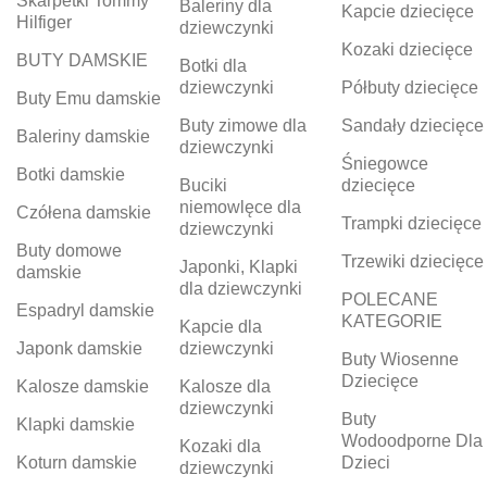
Skarpetki Tommy
Baleriny dla
Kapcie dziecięce
Hilfiger
dziewczynki
Kozaki dziecięce
BUTY DAMSKIE
Botki dla
dziewczynki
Półbuty dziecięce
Buty Emu damskie
Buty zimowe dla
Sandały dziecięce
Baleriny damskie
dziewczynki
Śniegowce
Botki damskie
Buciki
dziecięce
niemowlęce dla
Czółena damskie
Trampki dziecięce
dziewczynki
Buty domowe
Trzewiki dziecięce
Japonki, Klapki
damskie
dla dziewczynki
POLECANE
Espadryl damskie
KATEGORIE
Kapcie dla
Japonk damskie
dziewczynki
Buty Wiosenne
Dziecięce
Kalosze damskie
Kalosze dla
dziewczynki
Buty
Klapki damskie
Wodoodporne Dla
Kozaki dla
Koturn damskie
Dzieci
dziewczynki