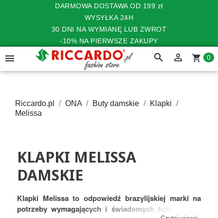
DARMOWA DOSTAWA OD 199 zł
WYSYŁKA 24H
30 DNI NA WYMIANĘ LUB ZWROT
-10% NA PIERWSZE ZAKUPY
search


shopping_cart
0
Riccardo.pl
ONA
Buty damskie
Klapki
Melissa
KLAPKI MELISSA
DAMSKIE
Klapki Melissa to odpowiedź brazylijskiej marki na
potrzeby wymagających i świadomych kobiet
, które