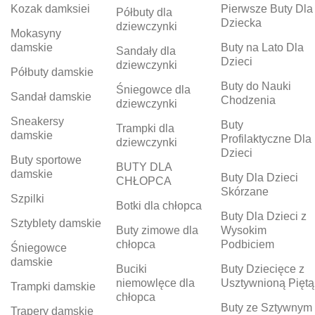
Kozak damksiei
Pierwsze Buty Dla
Półbuty dla
Dziecka
dziewczynki
Mokasyny
damskie
Buty na Lato Dla
Sandały dla
Dzieci
dziewczynki
Półbuty damskie
Buty do Nauki
Śniegowce dla
Sandał damskie
Chodzenia
dziewczynki
Sneakersy
Buty
Trampki dla
damskie
Profilaktyczne Dla
dziewczynki
Dzieci
Buty sportowe
BUTY DLA
damskie
Buty Dla Dzieci
CHŁOPCA
Skórzane
Szpilki
Botki dla chłopca
Buty Dla Dzieci z
Sztyblety damskie
Buty zimowe dla
Wysokim
chłopca
Podbiciem
Śniegowce
damskie
Buciki
Buty Dziecięce z
niemowlęce dla
Usztywnioną Piętą
Trampki damskie
chłopca
Buty ze Sztywnym
Trapery damskie