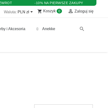
 ZWROT
-10% NA PIERWSZE ZAKUPY

shopping_cart

Koszyk
0
Zaloguj się
Waluta:
PLN zł
search
rby i Akcesoria
Anekke