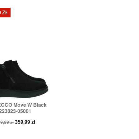
odstawowa
podstawowa
0 ZŁ
 ECCO Move W Black

Szybki podgląd
223823-05001
Rozmiary:
41
ena
Cena
359,99 zł
9,99 zł
odstawowa