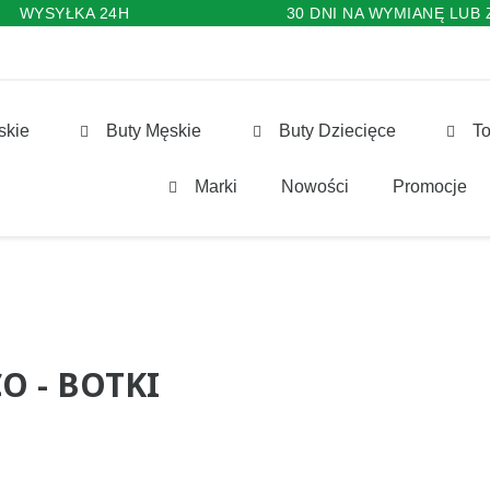
WYSYŁKA 24H
30 DNI NA WYMIANĘ LUB
skie
Buty Męskie
Buty Dziecięce
To
Marki
Nowości
Promocje
O - BOTKI