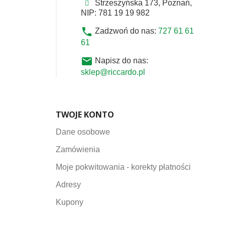
Strzeszyńska 173, Poznań,
NIP: 781 19 19 982
phone
Zadzwoń do nas:
727 61 61
61
email
Napisz do nas:
sklep@riccardo.pl
TWOJE KONTO
Dane osobowe
Zamówienia
Moje pokwitowania - korekty płatności
Adresy
Kupony