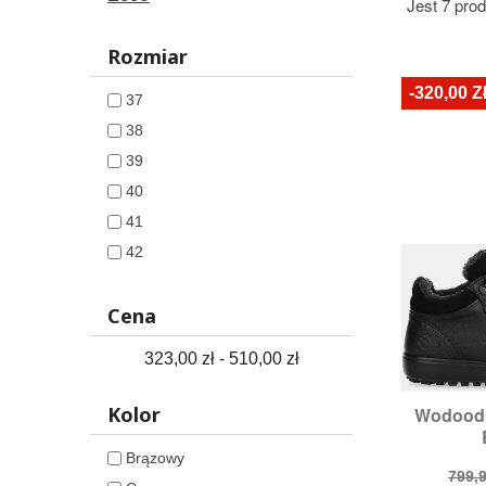
Jest 7 pro
Rozmiar
-320,00 Z
37
38
39
40
41
42
Cena
323,00 zł - 510,00 zł
Kolor
Wodoodp

S
Rozmia
Brązowy
Cen
799,9