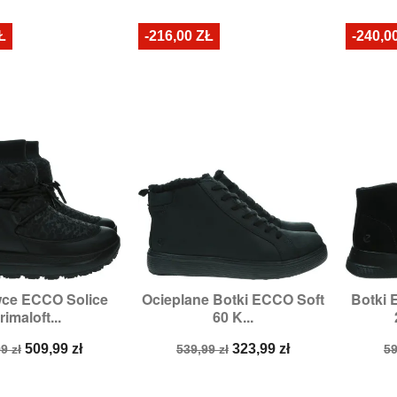
stawowa
podstawowa
p
Ł
-216,00 ZŁ
-240,0
ce ECCO Solice
Ocieplane Botki ECCO Soft
Botki

zybki podgląd
Szybki podgląd
rimaloft...
60 K...
miary:
37,
38
Rozmiary:
39,
40
a
Cena
Cena
Cena
C
509,99 zł
323,99 zł
9 zł
539,99 zł
59
stawowa
podstawowa
p