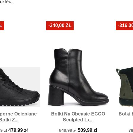
duktów.
Ł
-340,00 ZŁ
-316,0
orne Ocieplane
Botki Na Obcasie ECCO
Botki 

zybki podgląd
Szybki podgląd
Botki Z...
Sculpted Lx...
ry:
37,
38,
40,
42
Rozmiary:
39,
40
a
Cena
Cena
Cena
C
479,99 zł
509,99 zł
9 zł
849,99 zł
78