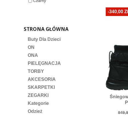
Czarny
pod
-340,00 Z
STRONA GŁÓWNA
Buty Dla Dzieci
ON
ONA
PIELĘGNACJA
TORBY
AKCESORIA
SKARPETKI
ZEGARKI
Śniegow

S
P
Roz
Kategorie
Odzież
Cen
849,9
pod