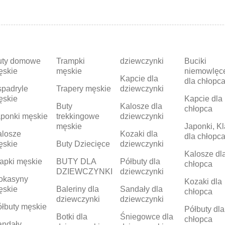
uty domowe
Trampki
dziewczynki
Buciki
ęskie
męskie
niemowlęc
Kapcie dla
dla chłopc
padryle
Trapery męskie
dziewczynki
ęskie
Kapcie dla
Buty
Kalosze dla
chłopca
ponki męskie
trekkingowe
dziewczynki
męskie
Japonki, Kl
alosze
Kozaki dla
dla chłopc
ęskie
Buty Dziecięce
dziewczynki
Kalosze dl
apki męskie
BUTY DLA
Półbuty dla
chłopca
DZIEWCZYNKI
dziewczynki
okasyny
Kozaki dla
ęskie
Baleriny dla
Sandały dla
chłopca
dziewczynki
dziewczynki
łbuty męskie
Półbuty dla
Botki dla
Śniegowce dla
chłopca
andały