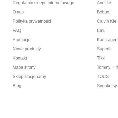
Regulamin sklepu internetowego
Anekke
O nas
Bobux
Polityka prywatności
Calvin Klei
FAQ
Emu
Promocje
Karl Lagerf
Nowe produkty
Superfit
Kontakt
Tikki
Mapa strony
Tommy Hilf
Sklep stacjonarny
TOUS
Blog
Sneakersy 