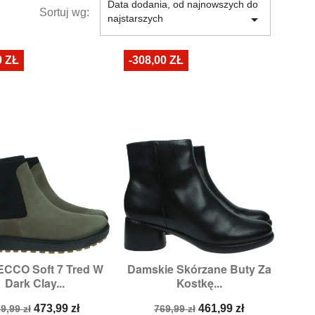
Data dodania, od najnowszych do
Sortuj wg:

najstarszych
0 ZŁ
-308,00 ZŁ
ECCO Soft 7 Tred W
Damskie Skórzane Buty Za


Szybki podgląd
Szybki podgląd
Dark Clay...
Kostkę...
Rozmiary:
41
Rozmiary:
40
ena
Cena
Cena
Cena
473,99 zł
461,99 zł
9,99 zł
769,99 zł