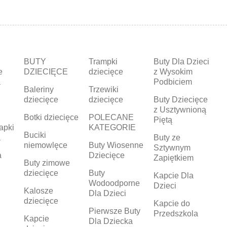
BUTY
Trampki
Buty Dla Dzieci
e
DZIECIĘCE
dziecięce
z Wysokim
a
Podbiciem
Baleriny
Trzewiki
dziecięce
dziecięce
Buty Dziecięce
z Usztywnioną
Botki dziecięce
POLECANE
Piętą
apki
KATEGORIE
Buciki
a
Buty ze
niemowlęce
Buty Wiosenne
Sztywnym
a
Dziecięce
Zapiętkiem
Buty zimowe
dziecięce
Buty
Kapcie Dla
Wodoodporne
Dzieci
Kalosze
Dla Dzieci
dziecięce
Kapcie do
Pierwsze Buty
Przedszkola
Kapcie
Dla Dziecka