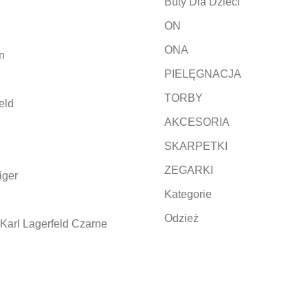
Buty Dla Dzieci
ON
ONA
n
PIELĘGNACJA
TORBY
eld
AKCESORIA
SKARPETKI
ZEGARKI
iger
Kategorie
Odzież
Karl Lagerfeld Czarne