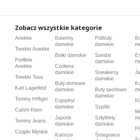
Zobacz wszystkie kategorie
Anekke
Baleriny
Półbuty
B
damskie
damskie
m
Torebki Anekke
Botki damskie
Sandał
Es
Portfele
damskie
m
Anekke
Czółena
damskie
Sneakersy
Ja
Torebki Tous
damskie
Buty domowe
K
Karl Lagerfeld
damskie
Buty sportowe
m
damskie
Tommy Hilfiger
Espadryl
Kl
damskie
Szpilki
Calvin Klein
M
Japonk
Sztyblety
m
Tommy Jeans
damskie
damskie
Pó
Czapki Męskie
Kalosze
Śniegowce
S