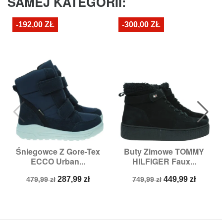
SAMEJ KATEGORII:
-192,00 ZŁ
-300,00 ZŁ
Śniegowce Z Gore-Tex
Buty Zimowe TOMMY
ECCO Urban...
HILFIGER Faux...
Cena
Cena
Cena
Cena
287,99 zł
449,99 zł
479,99 zł
749,99 zł
podstawowa
podstawowa