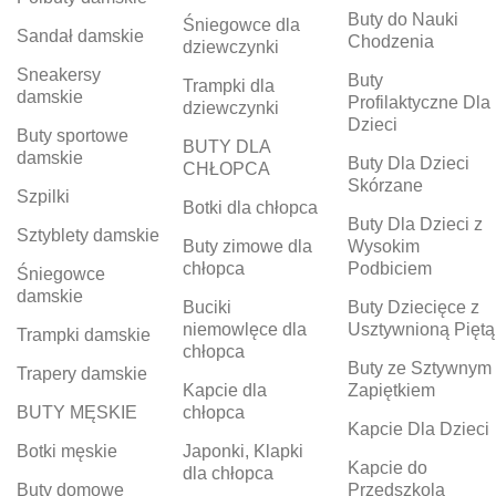
Buty do Nauki
Śniegowce dla
Sandał damskie
Chodzenia
dziewczynki
Sneakersy
Buty
Trampki dla
damskie
Profilaktyczne Dla
dziewczynki
Dzieci
Buty sportowe
BUTY DLA
damskie
Buty Dla Dzieci
CHŁOPCA
Skórzane
Szpilki
Botki dla chłopca
Buty Dla Dzieci z
Sztyblety damskie
Buty zimowe dla
Wysokim
chłopca
Podbiciem
Śniegowce
damskie
Buciki
Buty Dziecięce z
niemowlęce dla
Usztywnioną Piętą
Trampki damskie
chłopca
Buty ze Sztywnym
Trapery damskie
Kapcie dla
Zapiętkiem
BUTY MĘSKIE
chłopca
Kapcie Dla Dzieci
Botki męskie
Japonki, Klapki
Kapcie do
dla chłopca
Buty domowe
Przedszkola