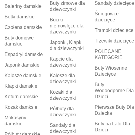
Buty zimowe dla
Sandały dziecięce
Baleriny damskie
dziewczynki
Śniegowce
Botki damskie
Buciki
dziecięce
niemowlęce dla
Czółena damskie
Trampki dziecięce
dziewczynki
Buty domowe
Trzewiki dziecięce
Japonki, Klapki
damskie
dla dziewczynki
POLECANE
Espadryl damskie
KATEGORIE
Kapcie dla
Japonk damskie
dziewczynki
Buty Wiosenne
Dziecięce
Kalosze damskie
Kalosze dla
dziewczynki
Buty
Klapki damskie
Wodoodporne Dla
Kozaki dla
Koturn damskie
Dzieci
dziewczynki
Kozak damksiei
Pierwsze Buty Dla
Półbuty dla
Dziecka
dziewczynki
Mokasyny
damskie
Buty na Lato Dla
Sandały dla
Dzieci
dziewczynki
Półbuty damskie