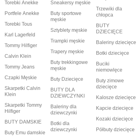
Torebki Anekke
Sneakersy męskie
Trzewiki dla
Portfele Anekke
Buty sportowe
chłopca
męskie
Torebki Tous
BUTY
Sztyblety męskie
DZIECIĘCE
Karl Lagerfeld
Trampki męskie
Baleriny dziecięce
Tommy Hilfiger
Trapery męskie
Botki dziecięce
Calvin Klein
Buty trekkingowe
Buciki
Tommy Jeans
męskie
niemowlęce
Czapki Męskie
Buty Dziecięce
Buty zimowe
dziecięce
Skarpetki Calvin
BUTY DLA
Klein
DZIEWCZYNKI
Kalosze dziecięce
Skarpetki Tommy
Baleriny dla
Kapcie dziecięce
Hilfiger
dziewczynki
Kozaki dziecięce
BUTY DAMSKIE
Botki dla
dziewczynki
Półbuty dziecięce
Buty Emu damskie