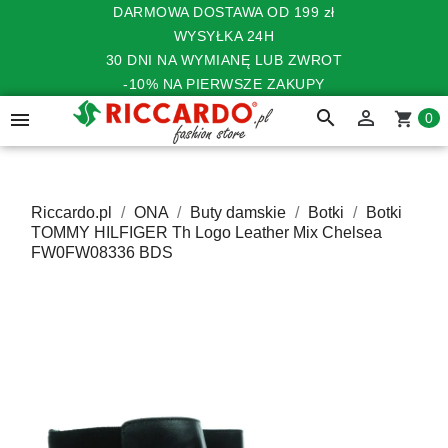
DARMOWA DOSTAWA OD 199 zł
WYSYŁKA 24H
30 DNI NA WYMIANĘ LUB ZWROT
-10% NA PIERWSZE ZAKUPY
search


shopping_cart
0
Riccardo.pl
ONA
Buty damskie
Botki
Botki
TOMMY HILFIGER Th Logo Leather Mix Chelsea
FW0FW08336 BDS