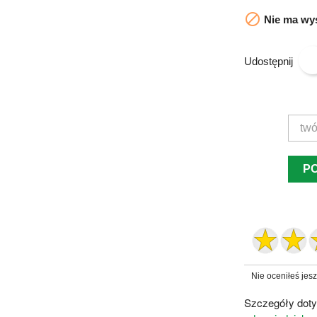

Nie ma wys
Udostępnij
P
Nie oceniłeś jes
Szczegóły doty