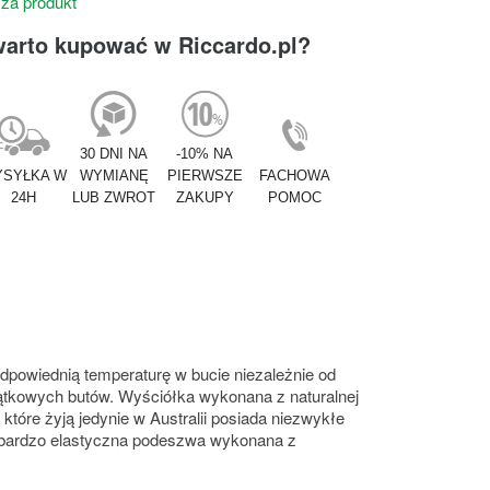
 za produkt
warto kupować w Riccardo.pl?
30 DNI NA
-10% NA
SYŁKA W
WYMIANĘ
PIERWSZE
FACHOWA
24H
LUB ZWROT
ZAKUPY
POMOC
powiednią temperaturę w bucie niezależnie od
jątkowych butów. Wyściółka wykonana z naturalnej
tóre żyją jedynie w Australii posiada niezwykłe
, bardzo elastyczna podeszwa wykonana z