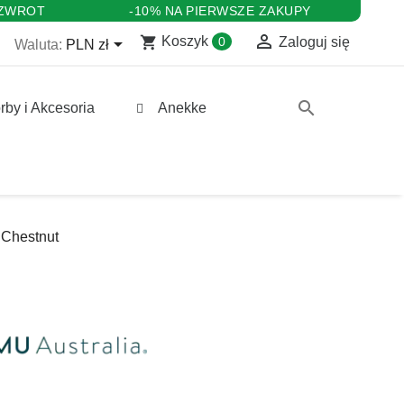
 ZWROT
-10% NA PIERWSZE ZAKUPY

shopping_cart

Koszyk
0
Zaloguj się
Waluta:
PLN zł
search
rby i Akcesoria
Anekke
 Chestnut