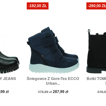
-192,00 ZŁ
-260,00 Z
MY JEANS
Śniegowce Z Gore-Tex ECCO
Botki TOM


odgląd
Szybki podgląd
Sz
Urban...
,
38,
41
Rozmiary:
39
Rozmi
na
Cena
Cena
Cen
,99 zł
287,99 zł
479,99 zł
649,9
a
podstawowa
pod