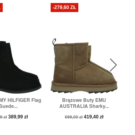
Ł
-279,60 ZŁ
-2
MY HILFIGER Flag
Brązowe Buty EMU

ybki podgląd
Szybki podgląd
Suede...
AUSTRALIA Sharky...
ary:
38,
39,
41
Rozmiary:
37
a
Cena
Cena
Cena
389,99 zł
419,40 zł
9 zł
699,00 zł
stawowa
podstawowa