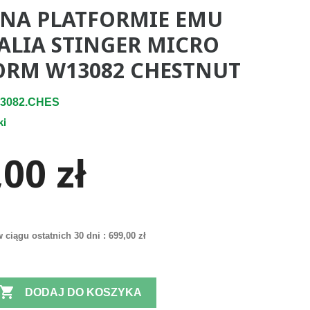
 NA PLATFORMIE EMU
ALIA STINGER MICRO
ORM W13082 CHESTNUT
3082.CHES
ki
00 zł
 ciągu ostatnich 30 dni :
699,00 zł

DODAJ DO KOSZYKA