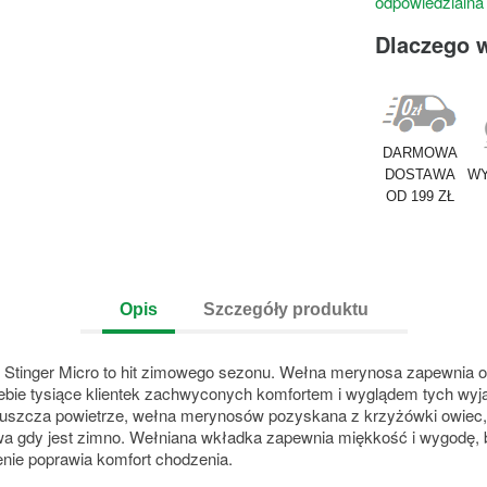
odpowiedzialna
Dlaczego 
DARMOWA
DOSTAWA
WY
OD 199 ZŁ
Opis
Szczegóły produktu
tinger Micro to hit zimowego sezonu. Wełna merynosa zapewnia od
siebie tysiące klientek zachwyconych komfortem i wyglądem tych wy
puszcza powietrze, wełna merynosów pozyskana z krzyżówki owiec, k
zewa gdy jest zimno. Wełniana wkładka zapewnia miękkość i wygodę
nie poprawia komfort chodzenia.