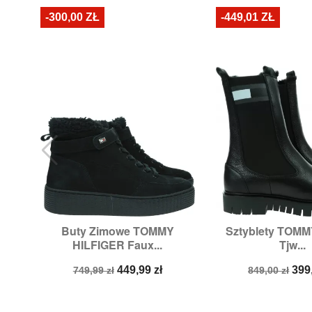
-300,00 ZŁ
-449,01 ZŁ
Buty Zimowe TOMMY
Sztyblety TOM


Szybki podgląd
Szybki p
HILFIGER Faux...
Tjw...
Rozmiary:
40,
41
Rozmiary:
36
Cena
Cena
Cena
Ce
449,99 zł
399
749,99 zł
849,00 zł
podstawowa
podstawow