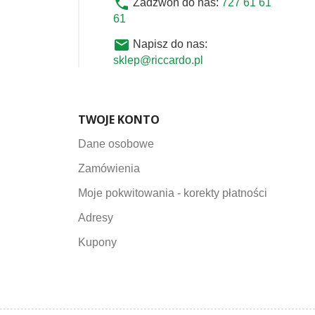
phone
Zadzwoń do nas:
727 61 61
61
email
Napisz do nas:
sklep@riccardo.pl
TWOJE KONTO
Dane osobowe
Zamówienia
Moje pokwitowania - korekty płatności
Adresy
Kupony