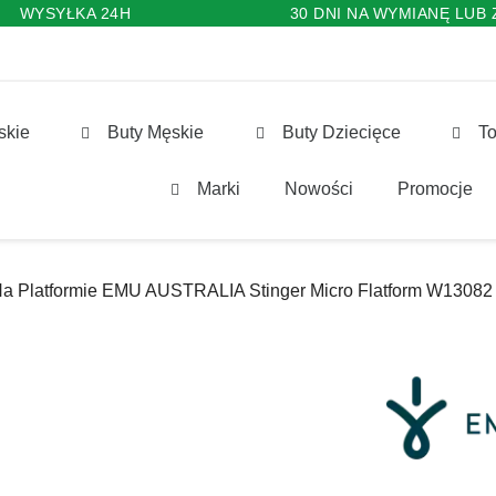
WYSYŁKA 24H
30 DNI NA WYMIANĘ LUB
skie
Buty Męskie
Buty Dziecięce
To
Marki
Nowości
Promocje
Na Platformie EMU AUSTRALIA Stinger Micro Flatform W13082