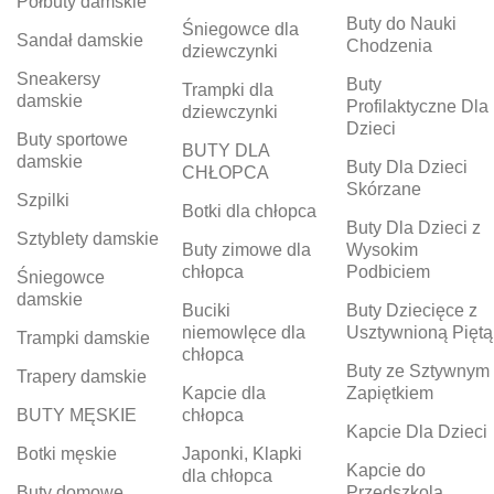
Półbuty damskie
Buty do Nauki
Śniegowce dla
Sandał damskie
Chodzenia
dziewczynki
Sneakersy
Buty
Trampki dla
damskie
Profilaktyczne Dla
dziewczynki
Dzieci
Buty sportowe
BUTY DLA
damskie
Buty Dla Dzieci
CHŁOPCA
Skórzane
Szpilki
Botki dla chłopca
Buty Dla Dzieci z
Sztyblety damskie
Buty zimowe dla
Wysokim
chłopca
Podbiciem
Śniegowce
damskie
Buciki
Buty Dziecięce z
niemowlęce dla
Usztywnioną Piętą
Trampki damskie
chłopca
Buty ze Sztywnym
Trapery damskie
Kapcie dla
Zapiętkiem
BUTY MĘSKIE
chłopca
Kapcie Dla Dzieci
Botki męskie
Japonki, Klapki
Kapcie do
dla chłopca
Buty domowe
Przedszkola