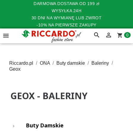
DARMOWA DOSTAWA OD 199 zł
WYSYŁKA 24H
30 DNI NA WYMIANĘ LUB ZWROT
-10% NA PIERWSZE ZAKUPY
search


shopping_cart
0
Riccardo.pl
ONA
Buty damskie
Baleriny
Geox
GEOX - BALERINY
Buty Damskie