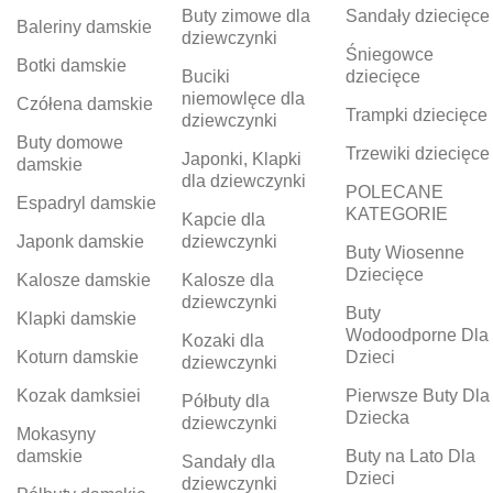
Buty zimowe dla
Sandały dziecięce
Baleriny damskie
dziewczynki
Śniegowce
Botki damskie
Buciki
dziecięce
niemowlęce dla
Czółena damskie
Trampki dziecięce
dziewczynki
Buty domowe
Trzewiki dziecięce
Japonki, Klapki
damskie
dla dziewczynki
POLECANE
Espadryl damskie
KATEGORIE
Kapcie dla
Japonk damskie
dziewczynki
Buty Wiosenne
Dziecięce
Kalosze damskie
Kalosze dla
dziewczynki
Buty
Klapki damskie
Wodoodporne Dla
Kozaki dla
Koturn damskie
Dzieci
dziewczynki
Kozak damksiei
Pierwsze Buty Dla
Półbuty dla
Dziecka
dziewczynki
Mokasyny
damskie
Buty na Lato Dla
Sandały dla
Dzieci
dziewczynki