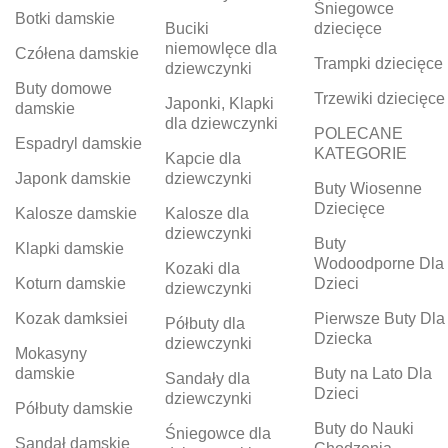
Śniegowce
Botki damskie
Buciki
dziecięce
niemowlęce dla
Czółena damskie
Trampki dziecięce
dziewczynki
Buty domowe
Trzewiki dziecięce
Japonki, Klapki
damskie
dla dziewczynki
POLECANE
Espadryl damskie
KATEGORIE
Kapcie dla
Japonk damskie
dziewczynki
Buty Wiosenne
Dziecięce
Kalosze damskie
Kalosze dla
dziewczynki
Buty
Klapki damskie
Wodoodporne Dla
Kozaki dla
Koturn damskie
Dzieci
dziewczynki
Kozak damksiei
Pierwsze Buty Dla
Półbuty dla
Dziecka
dziewczynki
Mokasyny
damskie
Buty na Lato Dla
Sandały dla
Dzieci
dziewczynki
Półbuty damskie
Buty do Nauki
Śniegowce dla
Sandał damskie