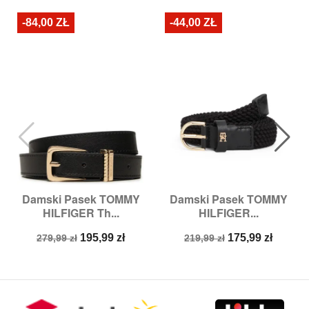
-84,00 ZŁ
-44,00 ZŁ
Damski Pasek TOMMY
Damski Pasek TOMMY
HILFIGER Th...
HILFIGER...
Cena
Cena
Cena
Cena
195,99 zł
175,99 zł
279,99 zł
219,99 zł
podstawowa
podstawowa