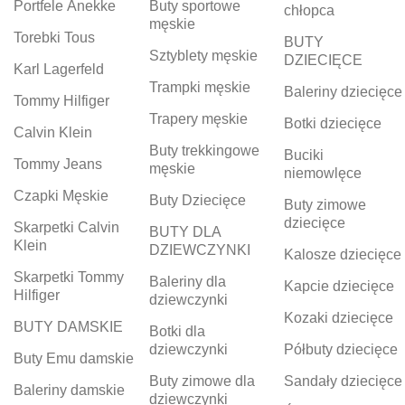
Portfele Anekke
Buty sportowe
chłopca
męskie
Torebki Tous
BUTY
Sztyblety męskie
DZIECIĘCE
Karl Lagerfeld
Trampki męskie
Baleriny dziecięce
Tommy Hilfiger
Trapery męskie
Botki dziecięce
Calvin Klein
Buty trekkingowe
Buciki
Tommy Jeans
męskie
niemowlęce
Czapki Męskie
Buty Dziecięce
Buty zimowe
dziecięce
Skarpetki Calvin
BUTY DLA
Klein
DZIEWCZYNKI
Kalosze dziecięce
Skarpetki Tommy
Baleriny dla
Kapcie dziecięce
Hilfiger
dziewczynki
Kozaki dziecięce
BUTY DAMSKIE
Botki dla
dziewczynki
Półbuty dziecięce
Buty Emu damskie
Buty zimowe dla
Sandały dziecięce
Baleriny damskie
dziewczynki