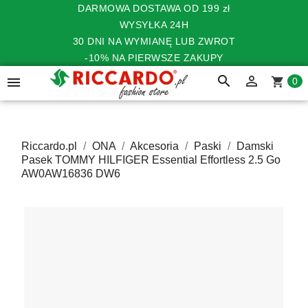
DARMOWA DOSTAWA OD 199 zł
WYSYŁKA 24H
30 DNI NA WYMIANĘ LUB ZWROT
-10% NA PIERWSZE ZAKUPY
search


shopping_cart
0
Riccardo.pl
ONA
Akcesoria
Paski
Damski
Pasek TOMMY HILFIGER Essential Effortless 2.5 Go
AW0AW16836 DW6