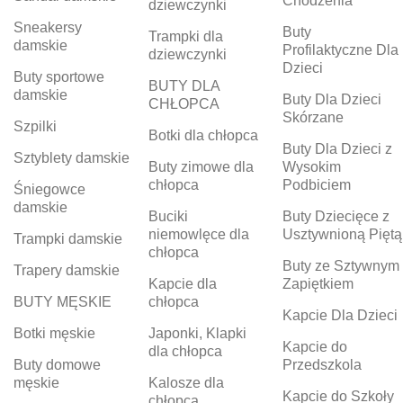
Chodzenia
dziewczynki
Sneakersy
Buty
Trampki dla
damskie
Profilaktyczne Dla
dziewczynki
Dzieci
Buty sportowe
BUTY DLA
damskie
Buty Dla Dzieci
CHŁOPCA
Skórzane
Szpilki
Botki dla chłopca
Buty Dla Dzieci z
Sztyblety damskie
Buty zimowe dla
Wysokim
chłopca
Podbiciem
Śniegowce
damskie
Buciki
Buty Dziecięce z
niemowlęce dla
Usztywnioną Piętą
Trampki damskie
chłopca
Buty ze Sztywnym
Trapery damskie
Kapcie dla
Zapiętkiem
BUTY MĘSKIE
chłopca
Kapcie Dla Dzieci
Botki męskie
Japonki, Klapki
Kapcie do
dla chłopca
Buty domowe
Przedszkola
męskie
Kalosze dla
Kapcie do Szkoły
chłopca