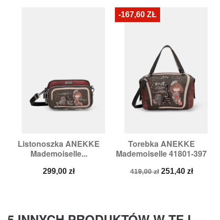
-167,60 ZŁ
Listonoszka ANEKKE
Torebka ANEKKE
Mademoiselle...
Mademoiselle 41801-397
Cena
Cena
Cena
299,00 zł
251,40 zł
419,00 zł
podstawowa
5 INNYCH PRODUKTÓW W TEJ