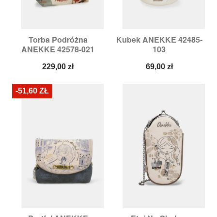
Torba Podróżna
Kubek ANEKKE 42485-
ANEKKE 42578-021
103
Cena
Cena
229,00 zł
69,00 zł
-51,60 ZŁ