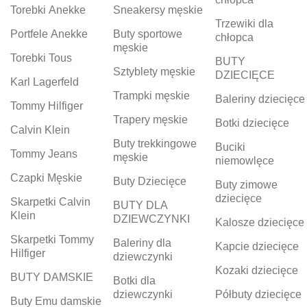
Torebki Anekke
Sneakersy męskie
Trzewiki dla
Portfele Anekke
Buty sportowe
chłopca
męskie
Torebki Tous
BUTY
Sztyblety męskie
DZIECIĘCE
Karl Lagerfeld
Trampki męskie
Baleriny dziecięce
Tommy Hilfiger
Trapery męskie
Botki dziecięce
Calvin Klein
Buty trekkingowe
Buciki
Tommy Jeans
męskie
niemowlęce
Czapki Męskie
Buty Dziecięce
Buty zimowe
dziecięce
Skarpetki Calvin
BUTY DLA
Klein
DZIEWCZYNKI
Kalosze dziecięce
Skarpetki Tommy
Baleriny dla
Kapcie dziecięce
Hilfiger
dziewczynki
Kozaki dziecięce
BUTY DAMSKIE
Botki dla
dziewczynki
Półbuty dziecięce
Buty Emu damskie