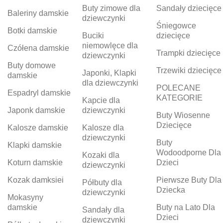
Buty zimowe dla
Sandały dziecięce
Baleriny damskie
dziewczynki
Śniegowce
Botki damskie
Buciki
dziecięce
niemowlęce dla
Czółena damskie
Trampki dziecięce
dziewczynki
Buty domowe
Trzewiki dziecięce
Japonki, Klapki
damskie
dla dziewczynki
POLECANE
Espadryl damskie
KATEGORIE
Kapcie dla
Japonk damskie
dziewczynki
Buty Wiosenne
Dziecięce
Kalosze damskie
Kalosze dla
dziewczynki
Buty
Klapki damskie
Wodoodporne Dla
Kozaki dla
Koturn damskie
Dzieci
dziewczynki
Kozak damksiei
Pierwsze Buty Dla
Półbuty dla
Dziecka
dziewczynki
Mokasyny
damskie
Buty na Lato Dla
Sandały dla
Dzieci
dziewczynki