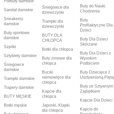
Półbuty damskie
Buty do Nauki
Śniegowce dla
Sandał damskie
Chodzenia
dziewczynki
Sneakersy
Buty
Trampki dla
damskie
Profilaktyczne Dla
dziewczynki
Dzieci
Buty sportowe
BUTY DLA
damskie
Buty Dla Dzieci
CHŁOPCA
Skórzane
Szpilki
Botki dla chłopca
Buty Dla Dzieci z
Sztyblety damskie
Buty zimowe dla
Wysokim
chłopca
Podbiciem
Śniegowce
damskie
Buciki
Buty Dziecięce z
niemowlęce dla
Usztywnioną Piętą
Trampki damskie
chłopca
Buty ze Sztywnym
Trapery damskie
Kapcie dla
Zapiętkiem
BUTY MĘSKIE
chłopca
Kapcie Dla Dzieci
Botki męskie
Japonki, Klapki
Kapcie do
dla chłopca