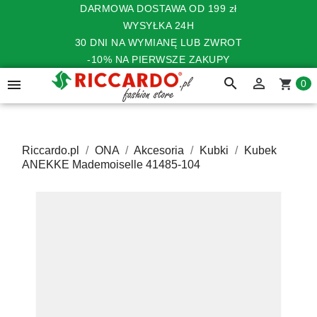
DARMOWA DOSTAWA OD 199 zł
WYSYŁKA 24H
30 DNI NA WYMIANĘ LUB ZWROT
-10% NA PIERWSZE ZAKUPY
search


shopping_cart
0
Riccardo.pl
ONA
Akcesoria
Kubki
Kubek
ANEKKE Mademoiselle 41485-104