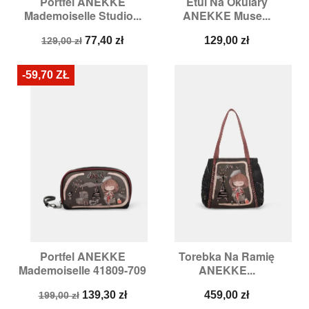
Portfel ANEKKE
Etui Na Okulary
Mademoiselle Studio...
ANEKKE Muse...
Cena
Cena
Cena
77,40 zł
129,00 zł
129,00 zł
podstawowa
-59,70 ZŁ
Portfel ANEKKE
Torebka Na Ramię
Mademoiselle 41809-709
ANEKKE...
Cena
Cena
Cena
139,30 zł
459,00 zł
199,00 zł
podstawowa