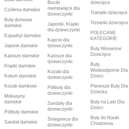
Buciki
dziecięce
niemowlęce dla
Czółena damskie
Trampki dziecięce
dziewczynki
Buty domowe
Trzewiki dziecięce
Japonki, Klapki
damskie
dla dziewczynki
POLECANE
Espadryl damskie
KATEGORIE
Kapcie dla
Japonk damskie
dziewczynki
Buty Wiosenne
Dziecięce
Kalosze damskie
Kalosze dla
dziewczynki
Buty
Klapki damskie
Wodoodporne Dla
Kozaki dla
Koturn damskie
Dzieci
dziewczynki
Kozak damksiei
Pierwsze Buty Dla
Półbuty dla
Dziecka
dziewczynki
Mokasyny
damskie
Buty na Lato Dla
Sandały dla
Dzieci
dziewczynki
Półbuty damskie
Buty do Nauki
Śniegowce dla
Sandał damskie
Chodzenia
dziewczynki