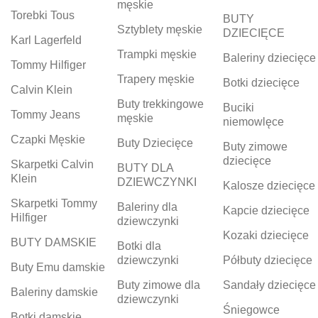
męskie
Torebki Tous
BUTY
Sztyblety męskie
DZIECIĘCE
Karl Lagerfeld
Trampki męskie
Baleriny dziecięce
Tommy Hilfiger
Trapery męskie
Botki dziecięce
Calvin Klein
Buty trekkingowe
Buciki
Tommy Jeans
męskie
niemowlęce
Czapki Męskie
Buty Dziecięce
Buty zimowe
dziecięce
Skarpetki Calvin
BUTY DLA
Klein
DZIEWCZYNKI
Kalosze dziecięce
Skarpetki Tommy
Baleriny dla
Kapcie dziecięce
Hilfiger
dziewczynki
Kozaki dziecięce
BUTY DAMSKIE
Botki dla
dziewczynki
Półbuty dziecięce
Buty Emu damskie
Buty zimowe dla
Sandały dziecięce
Baleriny damskie
dziewczynki
Śniegowce
Botki damskie