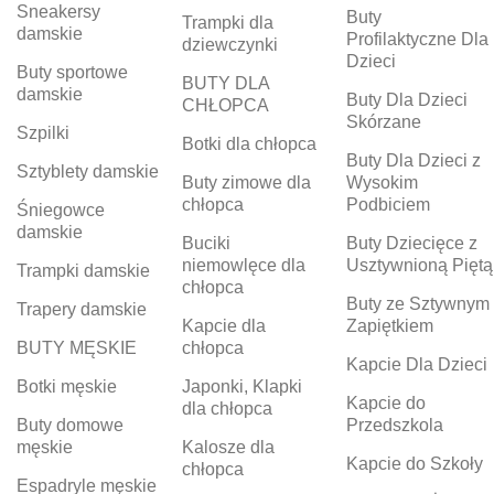
Sneakersy
Buty
Trampki dla
damskie
Profilaktyczne Dla
dziewczynki
Dzieci
Buty sportowe
BUTY DLA
damskie
Buty Dla Dzieci
CHŁOPCA
Skórzane
Szpilki
Botki dla chłopca
Buty Dla Dzieci z
Sztyblety damskie
Buty zimowe dla
Wysokim
chłopca
Podbiciem
Śniegowce
damskie
Buciki
Buty Dziecięce z
niemowlęce dla
Usztywnioną Piętą
Trampki damskie
chłopca
Buty ze Sztywnym
Trapery damskie
Kapcie dla
Zapiętkiem
BUTY MĘSKIE
chłopca
Kapcie Dla Dzieci
Botki męskie
Japonki, Klapki
Kapcie do
dla chłopca
Buty domowe
Przedszkola
męskie
Kalosze dla
Kapcie do Szkoły
chłopca
Espadryle męskie