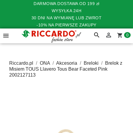
DARMOWA DOSTAWA OD 199 zł
WYSYŁKA 24H
30 DNI NA WYMIANĘ LUB ZWROT
-10% NA PIERWSZE ZAKUPY
search


shopping_cart
0
Riccardo.pl
ONA
Akcesoria
Breloki
Brelok z
Misiem TOUS Llavero Tous Bear Faceted Pink
2002127113