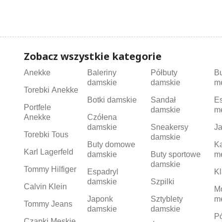
Zobacz wszystkie kategorie
Anekke
Baleriny
Półbuty
B
damskie
damskie
m
Torebki Anekke
Botki damskie
Sandał
Es
Portfele
damskie
m
Anekke
Czółena
damskie
Sneakersy
Ja
Torebki Tous
damskie
Buty domowe
K
Karl Lagerfeld
damskie
Buty sportowe
m
damskie
Tommy Hilfiger
Espadryl
Kl
damskie
Szpilki
Calvin Klein
M
Japonk
Sztyblety
m
Tommy Jeans
damskie
damskie
Pó
Czapki Męskie