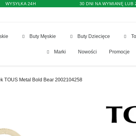
WYSYŁKA 24H
30 DNI NA WYMIANĘ LUB
skie
Buty Męskie
Buty Dziecięce
To
Marki
Nowości
Promocje
ek TOUS Metal Bold Bear 2002104258