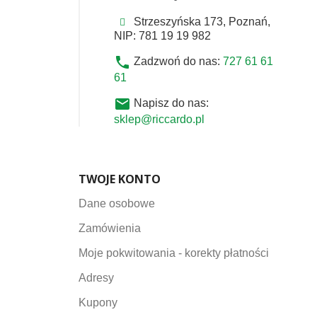
Strzeszyńska 173, Poznań,
NIP: 781 19 19 982
phone
Zadzwoń do nas:
727 61 61
61
email
Napisz do nas:
sklep@riccardo.pl
TWOJE KONTO
Dane osobowe
Zamówienia
Moje pokwitowania - korekty płatności
Adresy
Kupony