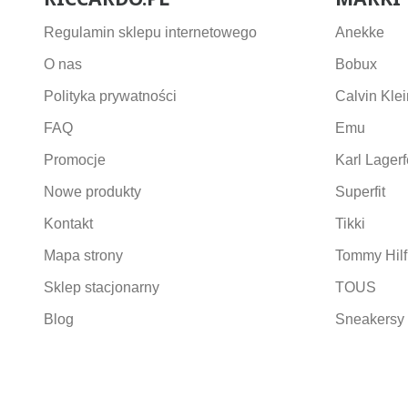
Regulamin sklepu internetowego
Anekke
O nas
Bobux
Polityka prywatności
Calvin Klei
FAQ
Emu
Promocje
Karl Lagerf
Nowe produkty
Superfit
Kontakt
Tikki
Mapa strony
Tommy Hilf
Sklep stacjonarny
TOUS
Blog
Sneakersy 