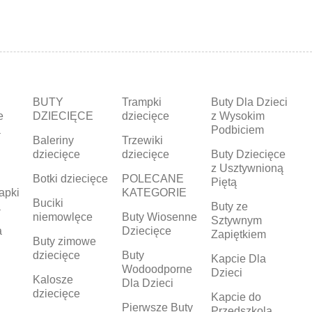
BUTY
Trampki
Buty Dla Dzieci
e
DZIECIĘCE
dziecięce
z Wysokim
a
Podbiciem
Baleriny
Trzewiki
dziecięce
dziecięce
Buty Dziecięce
z Usztywnioną
Botki dziecięce
POLECANE
Piętą
apki
KATEGORIE
Buciki
a
Buty ze
niemowlęce
Buty Wiosenne
Sztywnym
a
Dziecięce
Zapiętkiem
Buty zimowe
dziecięce
Buty
Kapcie Dla
Wodoodporne
Dzieci
Kalosze
Dla Dzieci
dziecięce
Kapcie do
Pierwsze Buty
Przedszkola