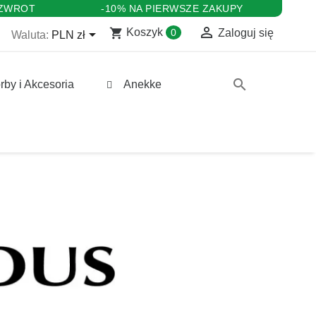
 ZWROT
-10% NA PIERWSZE ZAKUPY

shopping_cart

Koszyk
0
Zaloguj się
Waluta:
PLN zł
search
rby i Akcesoria
Anekke