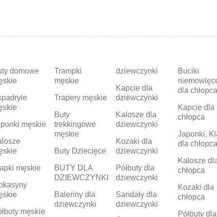
uty domowe
Trampki
dziewczynki
Buciki
ęskie
męskie
niemowlęc
Kapcie dla
dla chłopc
padryle
Trapery męskie
dziewczynki
ęskie
Kapcie dla
Buty
Kalosze dla
chłopca
ponki męskie
trekkingowe
dziewczynki
męskie
Japonki, Kl
alosze
Kozaki dla
dla chłopc
ęskie
Buty Dziecięce
dziewczynki
Kalosze dl
apki męskie
BUTY DLA
Półbuty dla
chłopca
DZIEWCZYNKI
dziewczynki
okasyny
Kozaki dla
ęskie
Baleriny dla
Sandały dla
chłopca
dziewczynki
dziewczynki
łbuty męskie
Półbuty dla