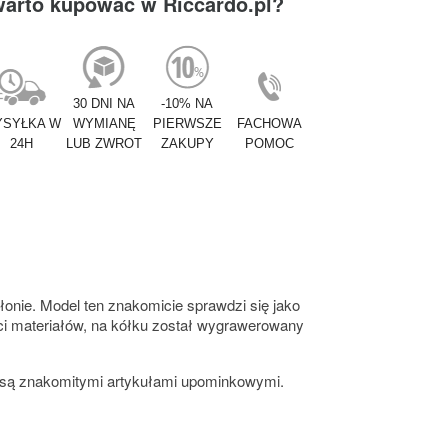
warto kupować w Riccardo.pl?
30 DNI NA
-10% NA
SYŁKA W
WYMIANĘ
PIERWSZE
FACHOWA
24H
LUB ZWROT
ZAKUPY
POMOC
onie. Model ten znakomicie sprawdzi się jako
ści materiałów, na kółku został wygrawerowany
o są znakomitymi artykułami upominkowymi.