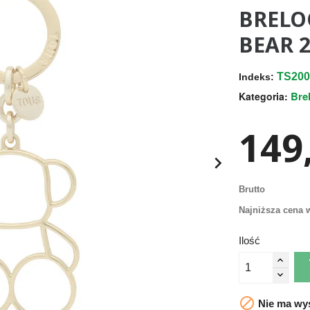
BRELO
BEAR 
TS200
Indeks:
Bre
Kategoria:
149,

Brutto
Najniższa cena w
Ilość

Nie ma wys