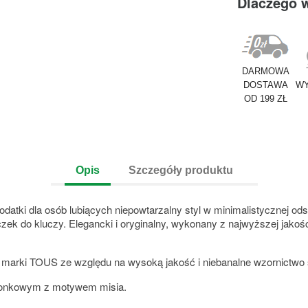
Dlaczego 
DARMOWA
DOSTAWA
WY
OD 199 ZŁ
Opis
Szczegóły produktu
ki dla osób lubiących niepowtarzalny styl w minimalistycznej odsł
oczek do kluczy. Elegancki i oryginalny, wykonany z najwyższej jako
y marki TOUS ze względu na wysoką jakość i niebanalne wzornictw
imonkowym z motywem misia.