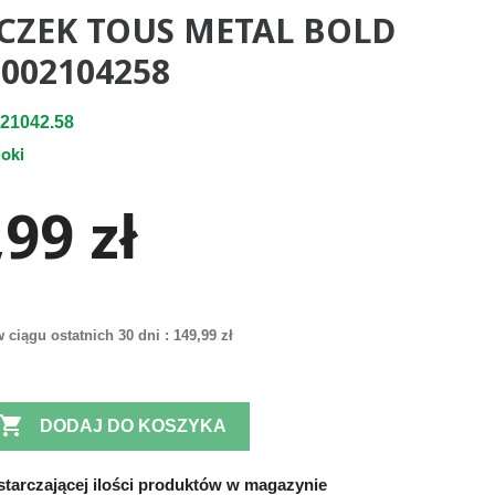
CZEK TOUS METAL BOLD
2002104258
21042.58
loki
99 zł
 ciągu ostatnich 30 dni :
149,99 zł

DODAJ DO KOSZYKA
tarczającej ilości produktów w magazynie