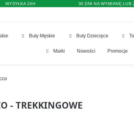
WYSYŁKA 24H
30 DNI NA WYMIANĘ LUB
skie
Buty Męskie
Buty Dziecięce
To
Marki
Nowości
Promocje
cco
CO - TREKKINGOWE