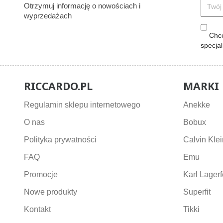
Otrzymuj informację o nowościach i
wyprzedażach
Chcę
specja
RICCARDO.PL
MARKI
Regulamin sklepu internetowego
Anekke
O nas
Bobux
Polityka prywatności
Calvin Klei
FAQ
Emu
Promocje
Karl Lagerf
Nowe produkty
Superfit
Kontakt
Tikki