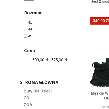
Jest 2 pro
Rozmiar
-340,00 Z
41
44
45
Cena
509,00 zł - 525,00 zł
STRONA GŁÓWNA
Buty Dla Dzieci
Męskie W

S
Ou
ON
Roz
ONA
Cen
849,9