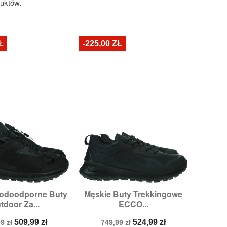
duktów.
Ł
-225,00 ZŁ
odoodporne Buty
Męskie Buty Trekkingowe

zybki podgląd
Szybki podgląd
tdoor Za...
ECCO...
miary:
44,
45
Rozmiary:
41
a
Cena
Cena
Cena
509,99 zł
524,99 zł
9 zł
749,99 zł