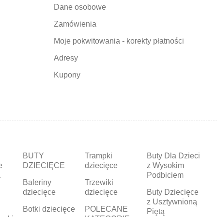
Dane osobowe
Zamówienia
Moje pokwitowania - korekty płatności
Adresy
Kupony
BUTY
Trampki
Buty Dla Dzieci
e
DZIECIĘCE
dziecięce
z Wysokim
a
Podbiciem
Baleriny
Trzewiki
dziecięce
dziecięce
Buty Dziecięce
z Usztywnioną
Botki dziecięce
POLECANE
Piętą