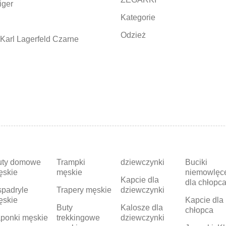
iger
Kategorie
Odzież
Karl Lagerfeld Czarne
uty domowe
Trampki
dziewczynki
Buciki
ęskie
męskie
niemowlęc
Kapcie dla
dla chłopc
padryle
Trapery męskie
dziewczynki
ęskie
Kapcie dla
Buty
Kalosze dla
chłopca
ponki męskie
trekkingowe
dziewczynki