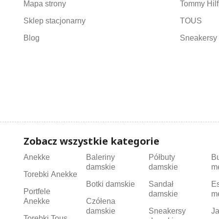
Mapa strony
Tommy Hilf
Sklep stacjonarny
TOUS
Blog
Sneakersy 
Zobacz wszystkie kategorie
Anekke
Baleriny
Półbuty
B
damskie
damskie
m
Torebki Anekke
Botki damskie
Sandał
Es
Portfele
damskie
m
Anekke
Czółena
damskie
Sneakersy
Ja
Torebki Tous