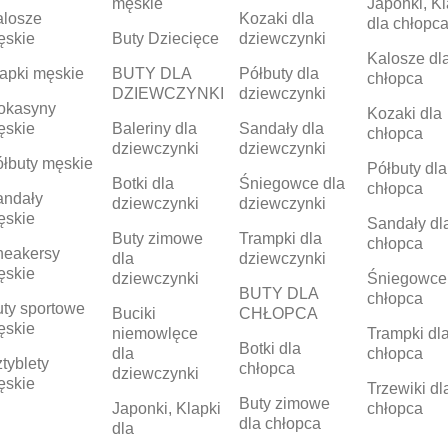
męskie
Japonki, Kl
alosze
Kozaki dla
dla chłopc
ęskie
Buty Dziecięce
dziewczynki
Kalosze dl
apki męskie
BUTY DLA
Półbuty dla
chłopca
DZIEWCZYNKI
dziewczynki
okasyny
Kozaki dla
ęskie
Baleriny dla
Sandały dla
chłopca
dziewczynki
dziewczynki
łbuty męskie
Półbuty dla
Botki dla
Śniegowce dla
chłopca
andały
dziewczynki
dziewczynki
ęskie
Sandały dl
Buty zimowe
Trampki dla
chłopca
neakersy
dla
dziewczynki
ęskie
dziewczynki
Śniegowce
BUTY DLA
chłopca
ty sportowe
Buciki
CHŁOPCA
ęskie
niemowlęce
Trampki dl
Botki dla
dla
chłopca
tyblety
chłopca
dziewczynki
ęskie
Trzewiki dl
Buty zimowe
Japonki, Klapki
chłopca
dla chłopca
dla