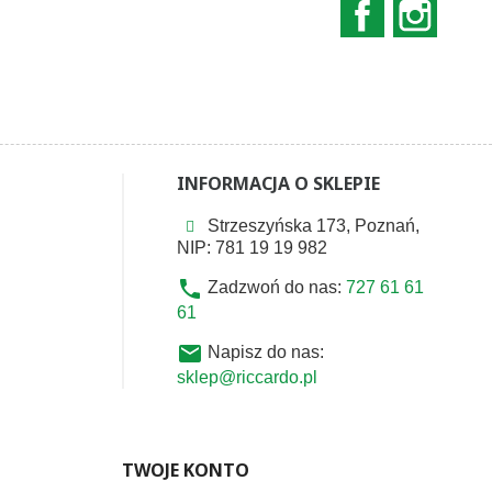
Facebook
Instag
INFORMACJA O SKLEPIE
Strzeszyńska 173, Poznań,
NIP: 781 19 19 982
phone
Zadzwoń do nas:
727 61 61
61
email
Napisz do nas:
sklep@riccardo.pl
TWOJE KONTO