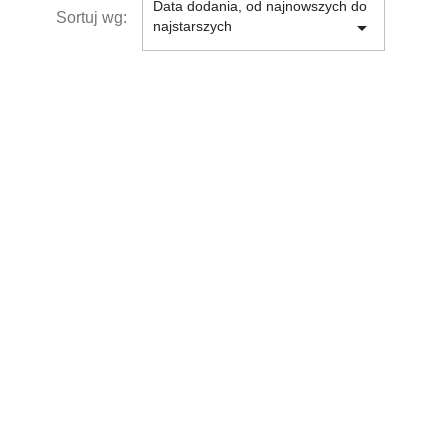
Data dodania, od najnowszych do
Sortuj wg:

najstarszych