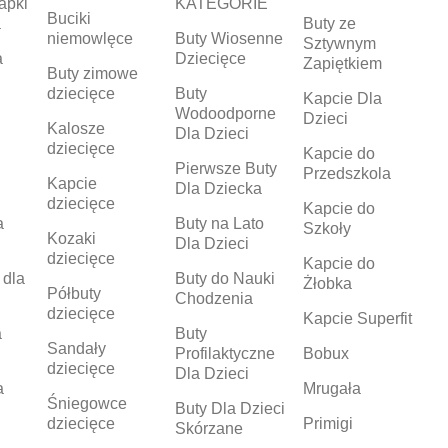
apki
KATEGORIE
Buciki
a
Buty ze
niemowlęce
Buty Wiosenne
Sztywnym
a
Dziecięce
Zapiętkiem
Buty zimowe
dziecięce
Buty
Kapcie Dla
Wodoodporne
Dzieci
Kalosze
Dla Dzieci
dziecięce
Kapcie do
Pierwsze Buty
Przedszkola
Kapcie
Dla Dziecka
dziecięce
Kapcie do
a
Buty na Lato
Szkoły
Kozaki
Dla Dzieci
dziecięce
Kapcie do
 dla
Buty do Nauki
Żłobka
Półbuty
Chodzenia
dziecięce
Kapcie Superfit
a
Buty
Sandały
Profilaktyczne
Bobux
dziecięce
Dla Dzieci
a
Mrugała
Śniegowce
Buty Dla Dzieci
dziecięce
Primigi
Skórzane