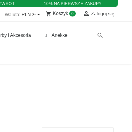
 ZWROT
-10% NA PIERWSZE ZAKUPY

shopping_cart

Koszyk
0
Zaloguj się
Waluta:
PLN zł
search
rby i Akcesoria
Anekke