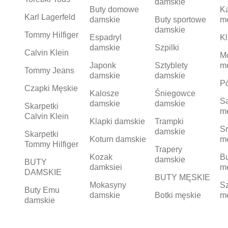
damskie
Buty domowe
K
Karl Lagerfeld
damskie
Buty sportowe
m
damskie
Tommy Hilfiger
Espadryl
Kl
damskie
Szpilki
Calvin Klein
M
Japonk
Sztyblety
m
Tommy Jeans
damskie
damskie
Pó
Czapki Męskie
Kalosze
Śniegowce
S
damskie
damskie
Skarpetki
m
Calvin Klein
Klapki damskie
Trampki
S
damskie
Skarpetki
Koturn damskie
m
Tommy Hilfiger
Trapery
Kozak
Bu
damskie
BUTY
damksiei
m
DAMSKIE
BUTY MĘSKIE
Mokasyny
Sz
Buty Emu
damskie
Botki męskie
m
damskie