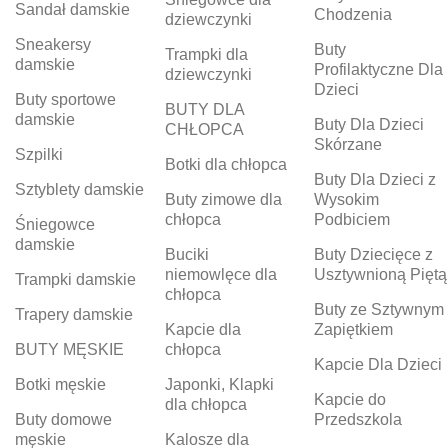
Sandał damskie
Chodzenia
dziewczynki
Sneakersy
Buty
Trampki dla
damskie
Profilaktyczne Dla
dziewczynki
Dzieci
Buty sportowe
BUTY DLA
damskie
Buty Dla Dzieci
CHŁOPCA
Skórzane
Szpilki
Botki dla chłopca
Buty Dla Dzieci z
Sztyblety damskie
Buty zimowe dla
Wysokim
chłopca
Podbiciem
Śniegowce
damskie
Buciki
Buty Dziecięce z
niemowlęce dla
Usztywnioną Piętą
Trampki damskie
chłopca
Buty ze Sztywnym
Trapery damskie
Kapcie dla
Zapiętkiem
BUTY MĘSKIE
chłopca
Kapcie Dla Dzieci
Botki męskie
Japonki, Klapki
Kapcie do
dla chłopca
Buty domowe
Przedszkola
męskie
Kalosze dla