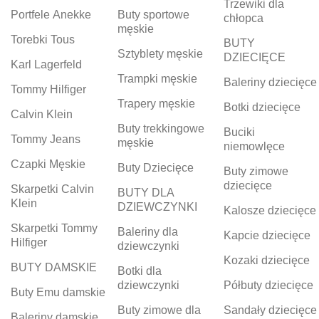
Trzewiki dla
Portfele Anekke
Buty sportowe
chłopca
męskie
Torebki Tous
BUTY
Sztyblety męskie
DZIECIĘCE
Karl Lagerfeld
Trampki męskie
Baleriny dziecięce
Tommy Hilfiger
Trapery męskie
Botki dziecięce
Calvin Klein
Buty trekkingowe
Buciki
Tommy Jeans
męskie
niemowlęce
Czapki Męskie
Buty Dziecięce
Buty zimowe
dziecięce
Skarpetki Calvin
BUTY DLA
Klein
DZIEWCZYNKI
Kalosze dziecięce
Skarpetki Tommy
Baleriny dla
Kapcie dziecięce
Hilfiger
dziewczynki
Kozaki dziecięce
BUTY DAMSKIE
Botki dla
dziewczynki
Półbuty dziecięce
Buty Emu damskie
Buty zimowe dla
Sandały dziecięce
Baleriny damskie