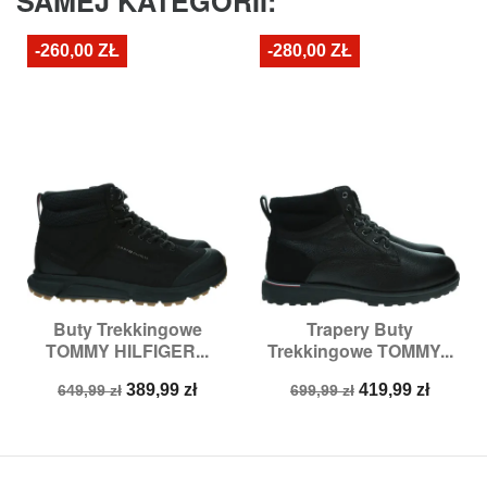
SAMEJ KATEGORII:
-260,00 ZŁ
-280,00 ZŁ
Buty Trekkingowe
Trapery Buty
TOMMY HILFIGER...
Trekkingowe TOMMY...
Cena
Cena
Cena
Cena
389,99 zł
419,99 zł
649,99 zł
699,99 zł
podstawowa
podstawowa