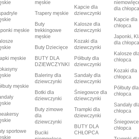
ęskie
męskie
niemowlęc
Kapcie dla
dla chłopc
padryle
Trapery męskie
dziewczynki
ęskie
Kapcie dla
Buty
Kalosze dla
chłopca
ponki męskie
trekkingowe
dziewczynki
męskie
Japonki, Kl
alosze
Kozaki dla
dla chłopc
ęskie
Buty Dziecięce
dziewczynki
Kalosze dl
apki męskie
BUTY DLA
Półbuty dla
chłopca
DZIEWCZYNKI
dziewczynki
okasyny
Kozaki dla
ęskie
Baleriny dla
Sandały dla
chłopca
dziewczynki
dziewczynki
łbuty męskie
Półbuty dla
Botki dla
Śniegowce dla
chłopca
andały
dziewczynki
dziewczynki
ęskie
Sandały dl
Buty zimowe
Trampki dla
chłopca
neakersy
dla
dziewczynki
ęskie
dziewczynki
Śniegowce
BUTY DLA
chłopca
ty sportowe
Buciki
CHŁOPCA
ęskie
niemowlęce
Trampki dl