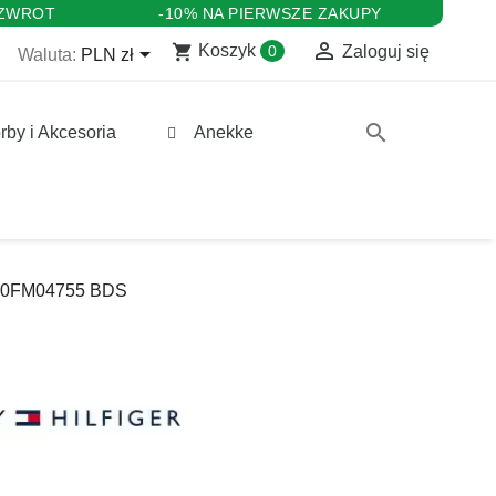
 ZWROT
-10% NA PIERWSZE ZAKUPY

shopping_cart

Koszyk
0
Zaloguj się
Waluta:
PLN zł
search
rby i Akcesoria
Anekke
FM0FM04755 BDS