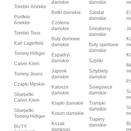
damskie
damskie
m
Torebki Anekke
Botki damskie
Sandał
Es
Portfele
damskie
m
Anekke
Czółena
damskie
Sneakersy
Ja
Torebki Tous
damskie
Buty domowe
K
Karl Lagerfeld
damskie
Buty sportowe
m
damskie
Tommy Hilfiger
Espadryl
Kl
damskie
Szpilki
Calvin Klein
M
Japonk
Sztyblety
m
Tommy Jeans
damskie
damskie
Pó
Czapki Męskie
Kalosze
Śniegowce
S
damskie
damskie
Skarpetki
m
Calvin Klein
Klapki damskie
Trampki
S
damskie
Skarpetki
Koturn damskie
m
Tommy Hilfiger
Trapery
Kozak
Bu
damskie
BUTY
damksiei
m