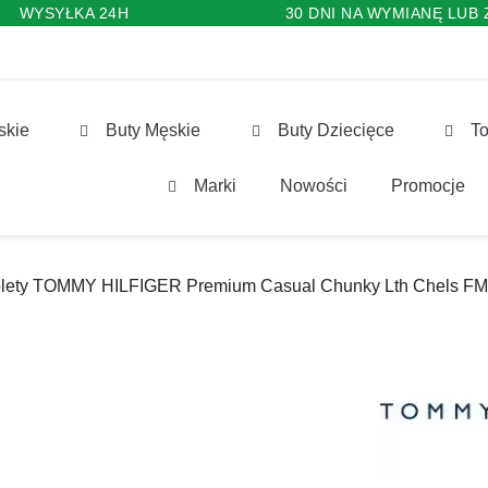
WYSYŁKA 24H
30 DNI NA WYMIANĘ LUB
skie
Buty Męskie
Buty Dziecięce
To
Marki
Nowości
Promocje
blety TOMMY HILFIGER Premium Casual Chunky Lth Chels 