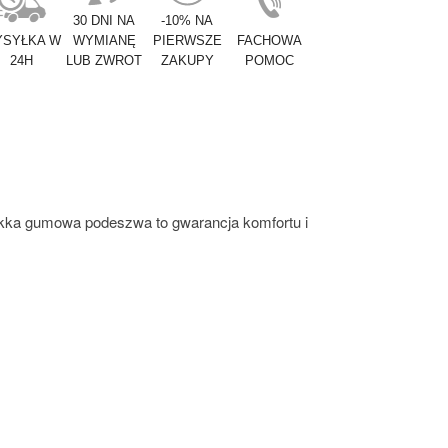
30 DNI NA
-10% NA
SYŁKA W
WYMIANĘ
PIERWSZE
FACHOWA
24H
LUB ZWROT
ZAKUPY
POMOC
iękka gumowa podeszwa to gwarancja komfortu i