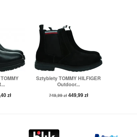
ty TOMMY
Sztyblety TOMMY HILFIGER

odgląd
Szybki podgląd
...
Outdoor...
2,
44
Rozmiary:
44,
45
na
Cena
Cena
,40 zł
449,99 zł
749,99 zł
a
podstawowa