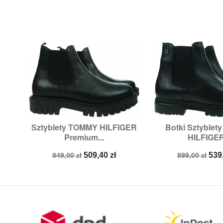
Sztyblety TOMMY HILFIGER
Botki Sztyble


Szybki podgląd
Szybki p
Premium...
HILFIGER
Rozmiary:
45
Rozmiary:
4
Cena
Cena
Cena
Ce
509,40 zł
539
849,00 zł
899,00 zł
podstawowa
podstawow