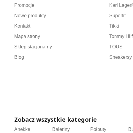
Promocje
Karl Lagerf
Nowe produkty
Superfit
Kontakt
Tikki
Mapa strony
Tommy Hilf
Sklep stacjonarny
TOUS
Blog
Sneakersy 
Zobacz wszystkie kategorie
Anekke
Baleriny
Półbuty
B