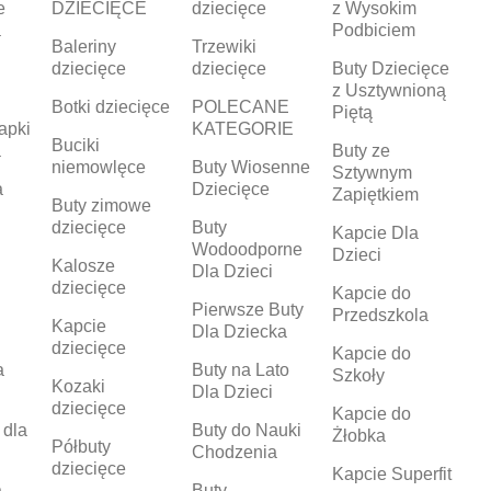
e
DZIECIĘCE
dziecięce
z Wysokim
a
Podbiciem
Baleriny
Trzewiki
dziecięce
dziecięce
Buty Dziecięce
z Usztywnioną
Botki dziecięce
POLECANE
Piętą
apki
KATEGORIE
Buciki
a
Buty ze
niemowlęce
Buty Wiosenne
Sztywnym
a
Dziecięce
Zapiętkiem
Buty zimowe
dziecięce
Buty
Kapcie Dla
Wodoodporne
Dzieci
Kalosze
Dla Dzieci
dziecięce
Kapcie do
Pierwsze Buty
Przedszkola
Kapcie
Dla Dziecka
dziecięce
Kapcie do
a
Buty na Lato
Szkoły
Kozaki
Dla Dzieci
dziecięce
Kapcie do
 dla
Buty do Nauki
Żłobka
Półbuty
Chodzenia
dziecięce
Kapcie Superfit
a
Buty