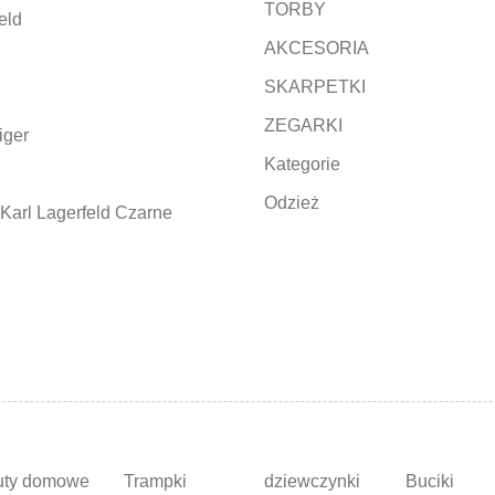
TORBY
eld
AKCESORIA
SKARPETKI
ZEGARKI
iger
Kategorie
Odzież
Karl Lagerfeld Czarne
uty domowe
Trampki
dziewczynki
Buciki