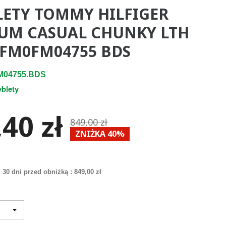
LETY TOMMY HILFIGER
UM CASUAL CHUNKY LTH
 FM0FM04755 BDS
M04755.BDS
yblety
40 zł
849,00 zł
ZNIŻKA 40%
 30 dni przed obniżką :
849,00 zł