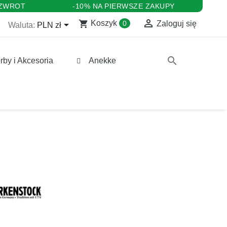
 ZWROT
-10% NA PIERWSZE ZAKUPY

shopping_cart

Koszyk
0
Zaloguj się
Waluta:
PLN zł
search
rby i Akcesoria
Anekke