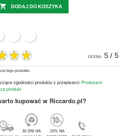

DODAJ DO KOSZYKA
5
/ 5
OCENA:
zcze tego produktu.
czące zgodności produktu z przepisami:
Producent
 za produkt
warto kupować w Riccardo.pl?
30 DNI NA
-10% NA