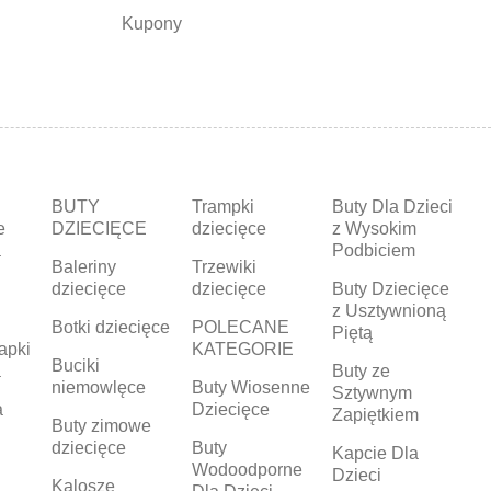
Kupony
BUTY
Trampki
Buty Dla Dzieci
e
DZIECIĘCE
dziecięce
z Wysokim
a
Podbiciem
Baleriny
Trzewiki
dziecięce
dziecięce
Buty Dziecięce
z Usztywnioną
Botki dziecięce
POLECANE
Piętą
apki
KATEGORIE
Buciki
a
Buty ze
niemowlęce
Buty Wiosenne
Sztywnym
a
Dziecięce
Zapiętkiem
Buty zimowe
dziecięce
Buty
Kapcie Dla
Wodoodporne
Dzieci
Kalosze