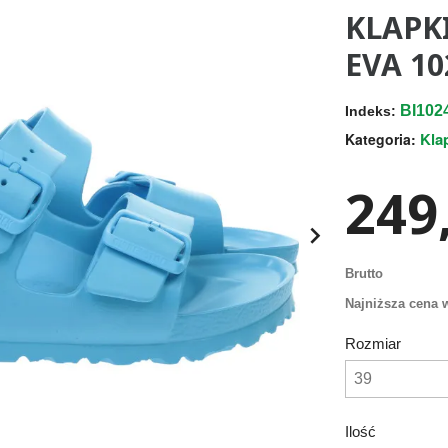
KLAPK
EVA 10
BI102
Indeks:
Kla
Kategoria:
249,

Brutto
Najniższa cena w
Rozmiar
Ilość