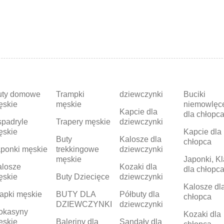
uty domowe
Trampki
dziewczynki
Buciki
ęskie
męskie
niemowlęc
Kapcie dla
dla chłopc
padryle
Trapery męskie
dziewczynki
ęskie
Kapcie dla
Buty
Kalosze dla
chłopca
ponki męskie
trekkingowe
dziewczynki
męskie
Japonki, Kl
alosze
Kozaki dla
dla chłopc
ęskie
Buty Dziecięce
dziewczynki
Kalosze dl
apki męskie
BUTY DLA
Półbuty dla
chłopca
DZIEWCZYNKI
dziewczynki
okasyny
Kozaki dla
ęskie
Baleriny dla
Sandały dla