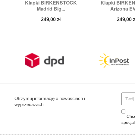
Klapki BIRKENSTOCK
Klapki BIRK


Szybki podgląd
Szybki p
Madrid Big...
Arizona EV
Rozmiary:
37,
38
Rozmiary
Cena
Cena
249,00 zł
249,00 z
Otrzymuj informację o nowościach i
wyprzedażach
Chcę
specja