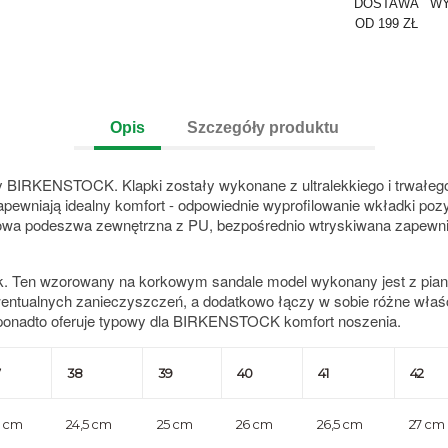
DOSTAWA
WY
OD 199 ZŁ
Opis
Szczegóły produktu
y BIRKENSTOCK. Klapki zostały wykonane z ultralekkiego i trwałego
apewniają
idealny komfort - odpowiednie wyprofilowanie wkładki po
wa podeszwa zewnętrzna z PU, bezpośrednio wtryskiwana zapewni
. Ten wzorowany na korkowym sandale model wykonany jest z pian
tualnych zanieczyszczeń, a dodatkowo łączy w sobie różne właściwo
 a ponadto oferuje typowy dla BIRKENSTOCK komfort noszenia.
7
38
39
40
41
42
4 cm
24,5 cm
25 cm
26 cm
26,5 cm
27 cm