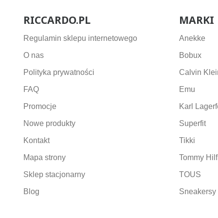
RICCARDO.PL
MARKI
Regulamin sklepu internetowego
Anekke
O nas
Bobux
Polityka prywatności
Calvin Klei
FAQ
Emu
Promocje
Karl Lagerf
Nowe produkty
Superfit
Kontakt
Tikki
Mapa strony
Tommy Hilf
Sklep stacjonarny
TOUS
Blog
Sneakersy 