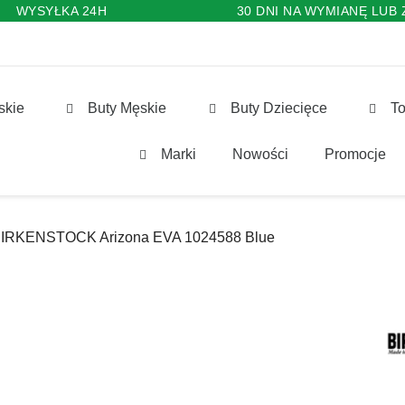
WYSYŁKA 24H
30 DNI NA WYMIANĘ LUB
skie
Buty Męskie
Buty Dziecięce
To
Marki
Nowości
Promocje
 BIRKENSTOCK Arizona EVA 1024588 Blue