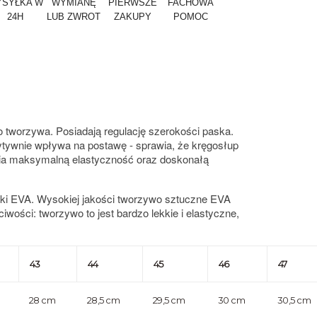
SYŁKA W
WYMIANĘ
PIERWSZE
FACHOWA
24H
LUB ZWROT
ZAKUPY
POMOC
 tworzywa. Posiadają regulację szerokości paska.
zytywnie wpływa na postawę - sprawia, że kręgosłup
a maksymalną elastyczność oraz doskonałą
ki EVA. Wysokiej jakości tworzywo sztuczne EVA
ści: tworzywo to jest bardzo lekkie i elastyczne,
43
44
45
46
47
28 cm
28,5 cm
29,5 cm
30 cm
30,5 cm