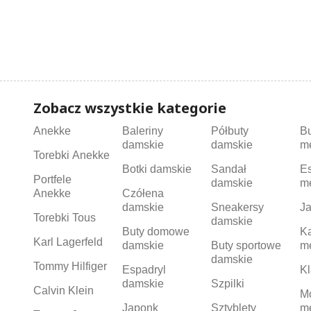
Zobacz wszystkie kategorie
Anekke
Baleriny
Półbuty
B
damskie
damskie
m
Torebki Anekke
Botki damskie
Sandał
Es
Portfele
damskie
m
Anekke
Czółena
damskie
Sneakersy
Ja
Torebki Tous
damskie
Buty domowe
K
Karl Lagerfeld
damskie
Buty sportowe
m
damskie
Tommy Hilfiger
Espadryl
Kl
damskie
Szpilki
Calvin Klein
M
Japonk
Sztyblety
m