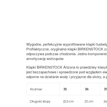
Wygodne, perfekcyjnie wyprofilowane klapki fusbet
Profilaktyczne, oryginalne klapki BIRKENSTOCK z
odpoczywa podczas chodzenia. Jedno-komponento
amortyzację wstrząsów.
Klapki BIRKENSTOCK Arizona to prawdziwy klasyk
jest bezzapachowe i sprawdzone pod względem ewen
odporne na działanie wody i przyjazne dla skóry,
Rozmiar
35
36
3
Długość stopy
22,5 cm
23 cm
2