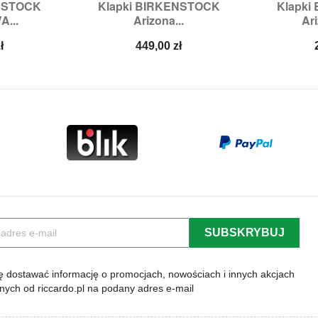
ENSTOCK
Klapki BIRKENSTOCK
Klapki


odgląd
Szybki podgląd
Sz
A...
Arizona...
Ari
:
39
Rozmiary:
37,
40
Rozmi
Cena
ł
449,00 zł
 dostawać informację o promocjach, nowościach i innych akcjach
lnych od riccardo.pl na podany adres e-mail