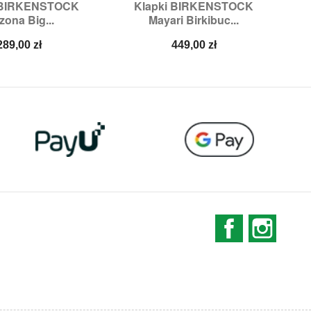
 BIRKENSTOCK
Klapki BIRKENSTOCK
K

ybki podgląd
Szybki podgląd
zona Big...
Mayari Birkibuc...
ary:
37,
38,
39
Rozmiary:
44
Cena
Cena
289,00 zł
449,00 zł
Facebook
Instag