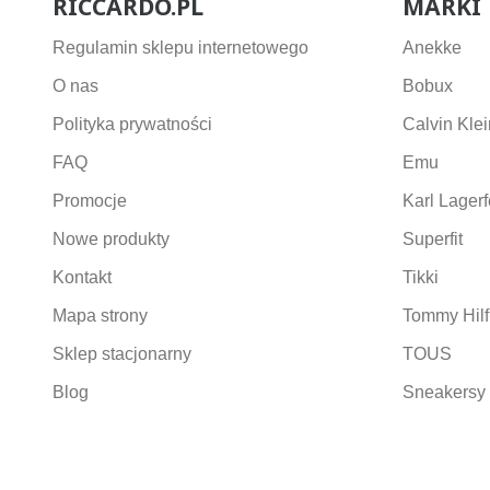
RICCARDO.PL
MARKI
Regulamin sklepu internetowego
Anekke
O nas
Bobux
Polityka prywatności
Calvin Klei
FAQ
Emu
Promocje
Karl Lagerf
Nowe produkty
Superfit
Kontakt
Tikki
Mapa strony
Tommy Hilf
Sklep stacjonarny
TOUS
Blog
Sneakersy 