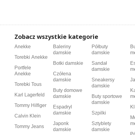
Zobacz wszystkie kategorie
Anekke
Baleriny
Półbuty
B
damskie
damskie
m
Torebki Anekke
Botki damskie
Sandał
Es
Portfele
damskie
m
Anekke
Czółena
damskie
Sneakersy
Ja
Torebki Tous
damskie
Buty domowe
K
Karl Lagerfeld
damskie
Buty sportowe
m
damskie
Tommy Hilfiger
Espadryl
Kl
damskie
Szpilki
Calvin Klein
M
Japonk
Sztyblety
m
Tommy Jeans
damskie
damskie
Pó