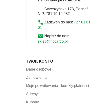
Strzeszyńska 173, Poznań,
NIP: 781 19 19 982
phone
Zadzwoń do nas:
727 61 61
61
email
Napisz do nas:
sklep@riccardo.pl
TWOJE KONTO
Dane osobowe
Zamówienia
Moje pokwitowania - korekty płatności
Adresy
Kupony