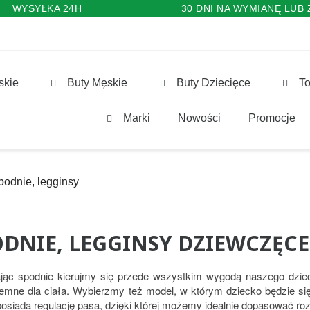
WYSYŁKA 24H
30 DNI NA WYMIANĘ LUB
skie
Buty Męskie
Buty Dziecięce
To
Marki
Nowości
Promocje
podnie, legginsy
ODNIE, LEGGINSY DZIEWCZĘCE
jąc spodnie kierujmy się przede wszystkim wygodą naszego dzie
jemne dla ciała. Wybierzmy też model, w którym dziecko będzie si
posiada regulację pasa, dzięki której możemy idealnie dopasować roz