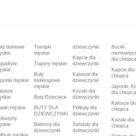
uty domowe
Trampki
dziewczynki
Buciki
ęskie
męskie
niemowlęc
Kapcie dla
dla chłopc
padryle
Trapery męskie
dziewczynki
ęskie
Kapcie dla
Buty
Kalosze dla
chłopca
ponki męskie
trekkingowe
dziewczynki
męskie
Japonki, Kl
alosze
Kozaki dla
dla chłopc
ęskie
Buty Dziecięce
dziewczynki
Kalosze dl
apki męskie
BUTY DLA
Półbuty dla
chłopca
DZIEWCZYNKI
dziewczynki
okasyny
Kozaki dla
ęskie
Baleriny dla
Sandały dla
chłopca
dziewczynki
dziewczynki
łbuty męskie