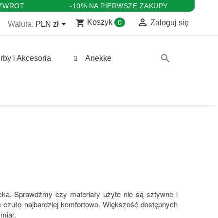
 ZWROT
-10% NA PIERWSZE ZAKUPY

shopping_cart

Koszyk
0
Zaloguj się
Waluta:
PLN zł
search
rby i Akcesoria
Anekke
cka. Sprawdźmy czy materiały użyte nie są sztywne i
ę czuło najbardziej komfortowo. Większość dostępnych
miar.