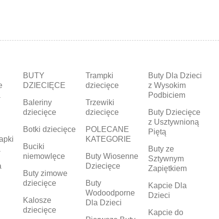
BUTY
Trampki
Buty Dla Dzieci
e
DZIECIĘCE
dziecięce
z Wysokim
a
Podbiciem
Baleriny
Trzewiki
dziecięce
dziecięce
Buty Dziecięce
z Usztywnioną
Botki dziecięce
POLECANE
Piętą
apki
KATEGORIE
Buciki
a
Buty ze
niemowlęce
Buty Wiosenne
Sztywnym
a
Dziecięce
Zapiętkiem
Buty zimowe
dziecięce
Buty
Kapcie Dla
Wodoodporne
Dzieci
Kalosze
Dla Dzieci
dziecięce
Kapcie do